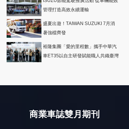
ISUZU節能駕駛推廣活動 從車輛能效
管理打造高效永續運輸
盛夏出遊！TAIWAN SUZUKI 7月消
暑強檔齊發
裕隆集團「愛的里程數」攜手中華汽
車ET35以自主研發賦能職人共織臺灣
社會善循環
商業車誌雙月期刊