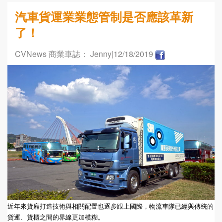
汽車貨運業業態管制是否應該革新
了！
CVNews 商業車誌： Jenny
|12/18/2019
近年來貨廂打造技術與相關配置也逐步跟上國際，物流車隊已經與傳統的
貨運、貨櫃之間的界線更加模糊。