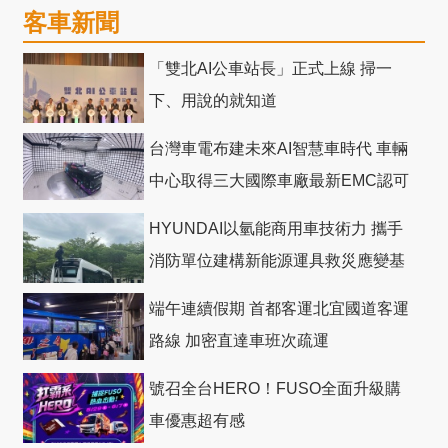
客車新聞
「雙北AI公車站長」正式上線 掃一
下、用說的就知道
台灣車電布建未來AI智慧車時代 車輛
中心取得三大國際車廠最新EMC認可
HYUNDAI以氫能商用車技術力 攜手
消防單位建構新能源運具救災應變基
礎
端午連續假期 首都客運北宜國道客運
路線 加密直達車班次疏運
號召全台HERO！FUSO全面升級購
車優惠超有感