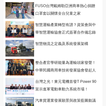
FUSO台灣戴姆勒亞洲商車熱心捐贈
口罩套以關懷全台兒童之家
智慧運輸產業轉型有譜？資策會與中
華智慧運輸協會正式簽署合作備忘錄
智慧物流之定義及系統發展架構
整合產官學研能量為運輸頭家發聲！
中華民國商用車技術發展協會發起人
籌備會首度舉行
台灣之光！東元電機首發T Power 90
宣示進軍電動車動力系統市場！
汽車貨運業發展願景與政策藍圖芻議