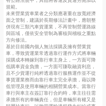
有公路法規中，具體將客運及貨運分開加以
規範。
未來營業貨車業者之分類應著重在放寬經濟
面之管制，建議於長期修法計畫中，應朝整
併現有三類汽車貨運業，不再管制營運路線
與區域，僅依安全管制為審核與稽核之重點
方向修法。
基於目前國內個人無法採購及擁有營業貨
車，導致貨運業常透過靠行運作方式將車輛
採購成本轉嫁到靠行車主身上，一方面可降
低購車資金負擔，一方面可賺取融資利息，
且不少貨運行純粹透過靠行服務運作並不從
事貨運業務而由靠行車主完全承擔，藉以降
低管理及使用車輛的相關營業成本。當靠行
車行與車主在簽訂靠行合約時，車主往往需
承擔所有的車輛責任，但是車輛所有權又是