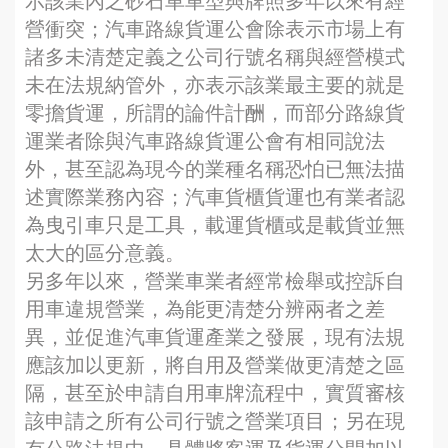
示該業內之砂石車車型與牌照多年以來有經
營衝突；汽車路線貨運公會除表示市場上有
諸多未清楚定義之公司行號名稱與經營模式
未在法規納管外，亦表示該業最主要的就是
零擔貨運，所謂的論件計酬，而部分路線貨
運業者除與汽車路線貨運公會有相同說法
外，甚至認為現今的業種名稱恐怕已無法描
述實際業務內容；汽車貨櫃貨運也有業者認
為曳引車只是工具，載運貨櫃或是載貨並無
太大的區分意義。
另多年以來，營業車業者經常檢舉或控訴自
用車違規營業，為能更清楚分辨兩者之差
異，並促進汽車貨運產業之發展，現有法規
應該加以更新，將自用及營業做更清楚之區
隔，甚至於申請自用車牌流程中，實質審核
該申請之所有公司行號之營業項目；另在現