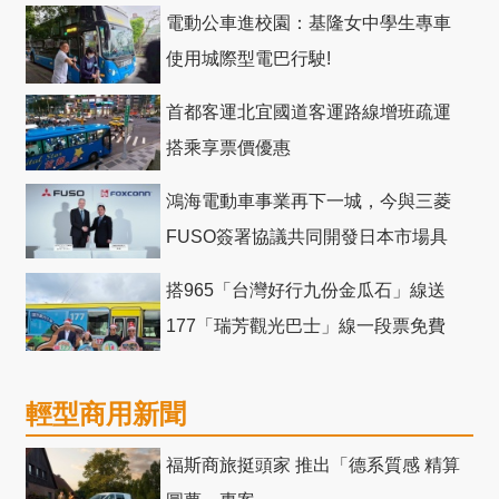
電動公車進校園：基隆女中學生專車
使用城際型電巴行駛!
首都客運北宜國道客運路線增班疏運
搭乘享票價優惠
鴻海電動車事業再下一城，今與三菱
FUSO簽署協議共同開發日本市場具
競爭力電動巴士
搭965「台灣好行九份金瓜石」線送
177「瑞芳觀光巴士」線一段票免費
輕型商用新聞
福斯商旅挺頭家 推出「德系質感 精算