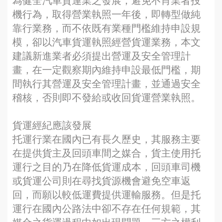
為健全汽車貨運業之發展，避免不肖業者投
機行為，取得營業執照一年後，即轉型做純
靠行業務，而不依既有業種門檻維持申設規
模，卻以汽車貨運執照經營貨運業務，本文
建議新進業者必須提出營運及安全管理計
畫，在一定觀察期內維持申設最低門檻，期
間執行其營運及安全管理計畫，並通過安全
稽核，否則即不發給或收回貨運營業執照。
貨運經紀應該發展
托運行業在國內已有長久歷史，其服務主要
在提供貨主及回頭車間之媒合，貨主使用托
運行之目的乃在降低貨運成本，回頭車司機
或貨運公司則在尋找貨源機會避免空車返
回，而願以較低運費提供運輸服務。但是托
運行在國內公路法中卻不存在任何規範，其