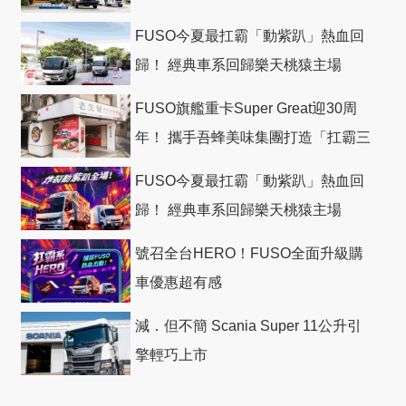
FUSO今夏最扛霸「動紫趴」熱血回
歸！ 經典車系回歸樂天桃猿主場
FUSO旗艦重卡Super Great迎30周
年！ 攜手吾蜂美味集團打造「扛霸三
十」 主題店
FUSO今夏最扛霸「動紫趴」熱血回
歸！ 經典車系回歸樂天桃猿主場
號召全台HERO！FUSO全面升級購
車優惠超有感
減．但不簡 Scania Super 11公升引
擎輕巧上市