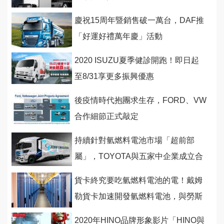
慶祝15周年暨銷售破一萬台，DAF推
「好運好禮萬年慶」活動
2020 ISUZU夏季健診開跑！即日起
至8/31享更多振興優惠
後疫情時代抱團求生存，FORD、VW
合作細節正式敲定
持續針對氫燃料電池市場「超前部
屬」，TOYOTA與五家中企業成立合
資企業
貨卡終究要吃氫燃料電池的電！戴姆
勒貨卡加速開發氫燃料電池，與勞斯
萊斯建構氫燃料發電系統
2020年HINO品牌形象影片「HINO與