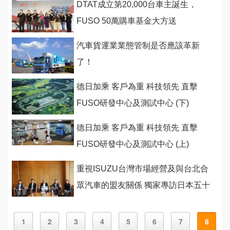
DTAT成立第20,000台車主誕生，
FUSO 50萬購車基金大方送
汽車貨運業業態管制是否應該革新
了！
德日加乘 客戶為重 科技領先 直擊
FUSO研發中心及測試中心 (下)
德日加乘 客戶為重 科技領先 直擊
FUSO研發中心及測試中心 (上)
重視ISUZU台灣市場經營及與台北合
眾汽車的盟友關係 獨家專訪日本五十
鈴執行董事新島靖之
1
2
3
4
5
6
7
8