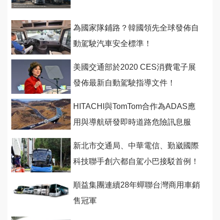
為國家隊鋪路？韓國領先全球發佈自
動駕駛汽車安全標準！
美國交通部於2020 CES消費電子展
發佈最新自動駕駛指導文件！
HITACHI與TomTom合作為ADAS應
用與導航研發即時道路危險訊息服
務！
新北市交通局、中華電信、勤崴國際
科技聯手創六都自駕小巴接駁首例！
順益集團連續28年蟬聯台灣商用車銷
售冠軍