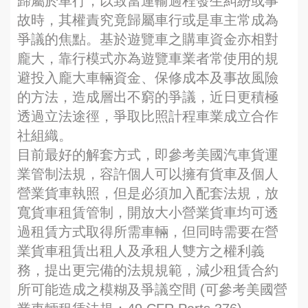
歸屬於車行，以致當運輸過程發生糾紛或事
故時，其權責究竟歸屬車行或是車主常成為
爭議的焦點。基於遊覽車之購車資金亦相對
龐大，靠行模式亦為遊覽車業者常使用的規
避投入龐大車輛資金、保修成本及事故風險
的方法，造成層出不窮的爭議，近日更積極
透過立法途徑，爭取比照計程車業成立合作
社組織。
目前最好的解套方式，即參考美國汽車貨運
業管制法規，容許個人可以擁有貨車及個人
營業貨車執照，但是必須加入配套法規，放
寬貨車租賃管制，開放大小營業貨車均可透
過租賃方式取得所需車輛，但同時需要在營
業貨車租賃出租人及承租人雙方之權利義
務，提出更完備的法規規範，減少租賃合約
所可能造成之模糊及爭議空間 (可參考美國營