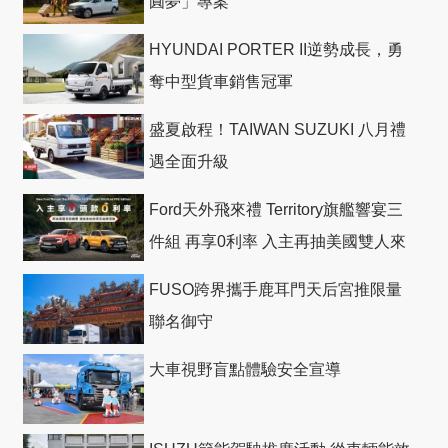
圓夢」專案
HYUNDAI PORTER II逆勢成長，勇
奪中型貨車銷售冠軍
盛夏啟程！TAIWAN SUZUKI 八月禮
遇全面升級
Ford天外飛來禮 Territory旗艦響宴三
件組 再享0利率 入主再抽美國雙人來
回機票
FUSO跨界攜手鹿耳門天后宮推限量
聯名御守
大車視野盲點體驗安全宣導