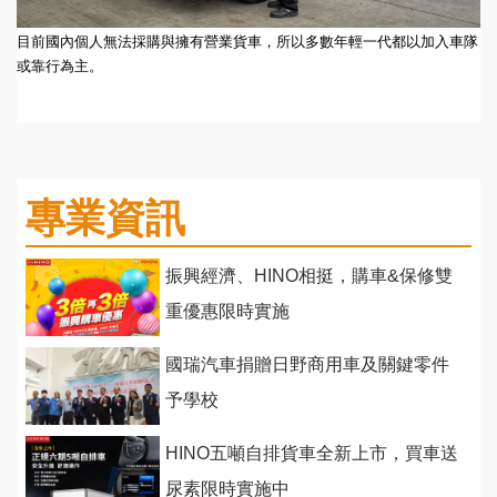
目前國內個人無法採購與擁有營業貨車，所以多數年輕一代都以加入車隊
或靠行為主。
專業資訊
振興經濟、HINO相挺，購車&保修雙
重優惠限時實施
國瑞汽車捐贈日野商用車及關鍵零件
予學校
HINO五噸自排貨車全新上市，買車送
尿素限時實施中