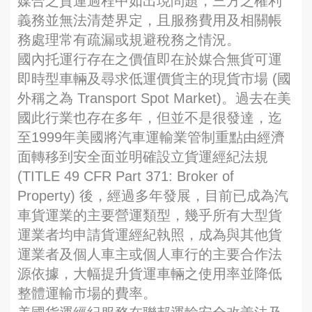
媒合之貨運過程中如出現問題，三方之權利
義務並無法清楚界定，且服務費用及相關帳
務處理常有疏漏或規避稅務之情況。
國內托運行存在之價值即在於媒合無貨可運
即時型車輛及尋求低運價貨主的現貨市場 (國
外稱之為 Transport Spot Market)。過去在美
國此行業也存在多年，但並不是很發達，迄
至1999年美國將汽車運輸業管制重點由經濟
面轉移到安全面並明確設立貨運經紀法規
(TITLE 49 CFR Part 371: Broker of
Property) 後，經過多年發展，目前已成為汽
車貨運業的主要營運類型，幾乎所有大型貨
運業者均申請貨運經紀執照，成為與其他貨
運業者及個人車主或個人車行的主要合作法
源依據，大幅提升貨運車輛之使用率並降低
整體運輸市場的費率。