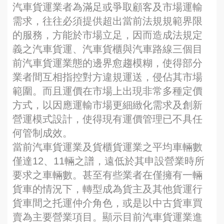
汽車貨運業者為滿足或爭取顧客及市場運輸
需求，往往必須提供超出當前法規規範界限
的服務，方能於市場立足，因而造成法規定
義之汽車貨運、汽車貨櫃與汽車路線三個目
前汽車貨運業態的邊界愈趨模糊，使得部分
業者間互相指控對方違規運送，侵佔其市場
範圍。而且運價在市場上出現非常多種定價
方式，以因應運輸市場更細緻化需求及創新
營運模式設計，使得現有運價管理已不具任
何管制成效。
當前汽車貨運業及貨櫃貨運業之平均車輛數
僅達12、11輛之譜，遠低於其申設營業時所
要求之車輛數。甚至有些業者在僅擁有一輛
貨車的情況下，轉型成為貨主及其他貨運行
貨車間之托運仲介角色，或是以中古貨車買
賣為主要營業項目。顯示目前汽車貨運業進