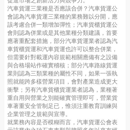
促進市場之創新活力與競爭力。
汽車貨運三業種是否應該合併？汽車貨運公
會認為汽車貨運三業種的業務難以分開，應
該考慮合併一類增加彈性；汽車貨櫃貨運公
會則認為併業或是其他業種分類建議，首要
應著重配套措施，部分汽車貨運業者認為汽
車貨櫃貨運和汽車貨運也許可以整合併業，
但需要針對載運內容規範相關應備有之設備
與合格場站作確實稽核；部分汽車路線貨運
業則認為三類業種的屬性不同，如果一張執
照就能跨多樣營業項目，會對產業造成更大
衝擊；另有汽車貨櫃貨運業者認為，業種著
重自用與營業之別能確實管理即可，營業貨
車著重安全管制足已，惟須注重教育訓練與
企業管理之規範與宣導。
就業務內容是否模糊而言，汽車貨運公會表