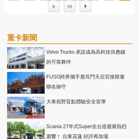
9
10
重卡新聞
Volvo Trucks 承諾成為高科技供應鏈
的可靠夥伴
FUSO跨界攜手鹿耳門天后宮推限量
聯名御守
大車視野盲點體驗安全宣導
Scania 27年式Super全台巡迴展熱烈
迴響！ 台東花蓮 好評再加場