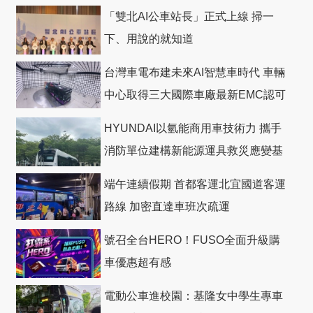
「雙北AI公車站長」正式上線 掃一
下、用說的就知道
台灣車電布建未來AI智慧車時代 車輛
中心取得三大國際車廠最新EMC認可
HYUNDAI以氫能商用車技術力 攜手
消防單位建構新能源運具救災應變基
礎
端午連續假期 首都客運北宜國道客運
路線 加密直達車班次疏運
號召全台HERO！FUSO全面升級購
車優惠超有感
電動公車進校園：基隆女中學生專車