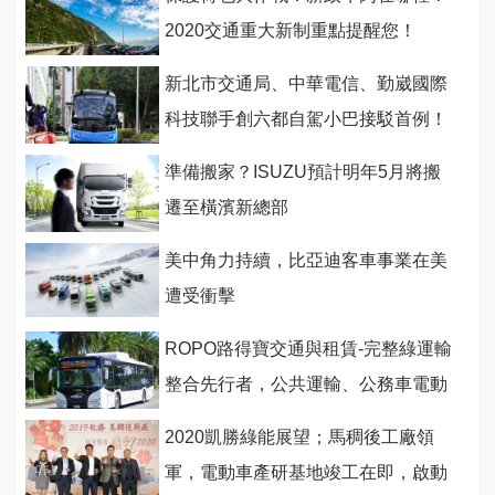
2020交通重大新制重點提醒您！
新北市交通局、中華電信、勤崴國際
科技聯手創六都自駕小巴接駁首例！
準備搬家？ISUZU預計明年5月將搬
遷至橫濱新總部
美中角力持續，比亞迪客車事業在美
遭受衝擊
ROPO路得寶交通與租賃-完整綠運輸
整合先行者，公共運輸、公務車電動
化指日可待
2020凱勝綠能展望；馬稠後工廠領
軍，電動車產研基地竣工在即，啟動