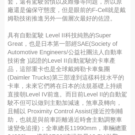
套，還有駕駛習慣以及維修等問題，所以原
廠還是偏保守態度，但是眼前的F-Cell就是戴
姆勒技術推進另外一個層次最好的佐證。
具有自動駕駛 Level II科技純熟的Super
Great，也是日本第一部經SAE(Society of
Automotive Engineers/公益社團法人自動車
技術會 )認證的Level II自動駕駛的卡車產
品，這部重卡也是全球戴姆勒卡車集團
(Daimler Trucks)第三部達到這樣科技水平的
卡車，未來它們將在日本的法規基礎上持續
直接朝Level IV前進。而目前Level II的自動駕
駛不但可以做到主動加減速，煞車及轉向，
且輔以 Proximity Control Assist(接近控制輔
助，也就是與前車距離過近時會主動調整車
速變免追撞)；全車總長11990mm，車輛總重