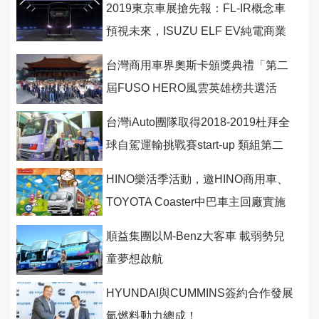
2019東京車展搶先報：FL-IR概念車
預視未來，ISUZU ELF EV純電商業
車全球首發！
台灣商用車界奧斯卡頒獎典禮「第二
屆FUSO HERO風雲英雄榜共選活
動」完美落幕
台灣iAuto團隊取得2018-2019杜拜全
球自駕運輸挑戰賽start-up 類組第二
名！
HINO樂活季活動，邀HINO商用車、
TOYOTA Coaster中巴車主回廠實施
安全檢查
順益集團以M-Benz大客車 載弱勢兒
童夢想啟航
HYUNDAI與CUMMINS簽約合作發展
氫燃料動力總成！