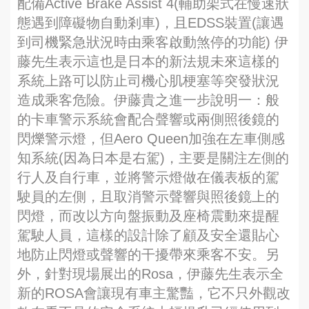
配備Active Brake Assist 4(輔助架式在慢速狀
態遇到障礙物自動剎車)，且EDSS裝置(讓遇
到司機緊急狀況時由乘客啟動煞停的功能) 伊
藤先生表示這也是日本的新法規未來這樣的
系統上路可以防止司機心肌梗塞等突發狀況
造成乘客危險。伊藤貴之進一步說明一：般
的卡車警示系統會配合聲響或兩側照後鏡的
閃爍警示燈，但Aero Queen加強在左車側感
知系統(因為日本是右駕)，主要是關注左側的
行人及自行車，並將警示燈做在儀表板的駕
駛員的左側，且取消警示聲響與照後鏡上的
閃燈，而改以方向盤振動及座椅震動來提醒
駕駛人員，這樣的設計除了顧及安全還貼心
地防止閃燈或聲響的干擾帶來乘客不安。另
外，針對現場展出的Rosa，伊藤先生表示全
新的ROSA會讓現有車主驚豔，它不只外觀改