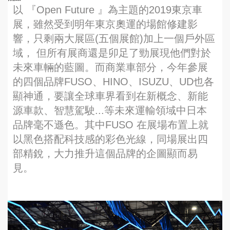
以 『Open Future 』為主題的2019東京車
展，雖然受到明年東京奧運的場館修建影
響，只剩兩大展區(五個展館)加上一個戶外區
域， 但所有展商還是卯足了勁展現他們對於
未來車輛的藍圖。而商業車部分，今年參展
的四個品牌FUSO、HINO、ISUZU、UD也各
顯神通，要讓全球車界看到在新概念、新能
源車款、智慧駕駛...等未來運輸領域中日本
品牌毫不遜色。其中FUSO 在展場布置上就
以黑色搭配科技感的彩色光線，同場展出四
部精銳，大力推升這個品牌的企圖顯而易
見。