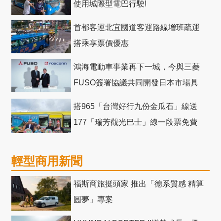
使用城際型電巴行駛!
首都客運北宜國道客運路線增班疏運
搭乘享票價優惠
鴻海電動車事業再下一城，今與三菱
FUSO簽署協議共同開發日本市場具
競爭力電動巴士
搭965「台灣好行九份金瓜石」線送
177「瑞芳觀光巴士」線一段票免費
輕型商用新聞
福斯商旅挺頭家 推出「德系質感 精算
圓夢」專案