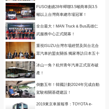
新能源車壇里程碑
FUSO連續28年蟬聯3.5噸商車與3.5
噸以上台灣商車總市場冠軍！
全台最大！MAN Truck & Bus高雄仁
武服務中心正式開幕！
重視ISUZU台灣市場經營及與台北合
眾汽車的盟友關係 獨家專訪日本五十
鈴執行董事新島靖之
冰山一角？杭州青年汽車正式宣布破
產！
倒數五年！韓國計劃2024年完成自動
駕駛相關基礎建設！
2019東京車展報導：TOYOTA e-