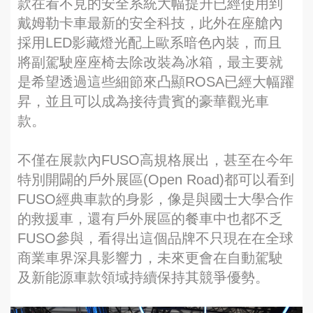
款在看不見的安全系統大幅提升已經使用到
戴姆勒卡車最新的安全科技，此外在座艙內
採用LED影藏燈光配上歐系暗色內裝，而且
將副駕駛座座椅去除改裝為冰箱，最主要就
是希望透過這些細節來凸顯ROSA已經大幅躍
昇，並且可以成為接待貴賓的豪華觀光車
款。
不僅在展款內FUSO高規格展出，甚至在今年
特別開闢的戶外展區(Open Road)都可以看到
FUSO經典車款的身影，像是與國士大學合作
的救援車，還有戶外展區的餐車中也都不乏
FUSO參與，看得出這個品牌不只現在在全球
商業車界深具影響力，未來更會在自動駕駛
及新能源車款領域持續保持其競爭優勢。