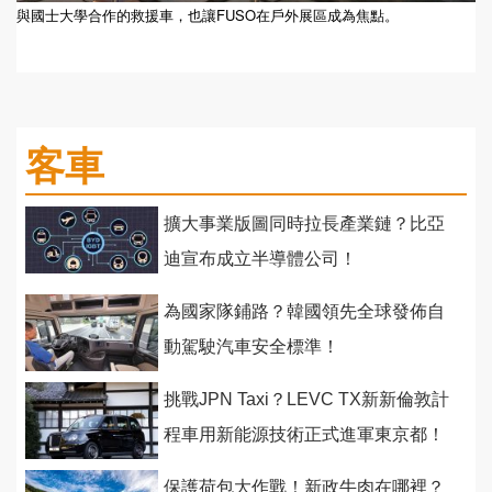
與國士大學合作的救援車，也讓FUSO在戶外展區成為焦點。
客車
擴大事業版圖同時拉長產業鏈？比亞
迪宣布成立半導體公司！
為國家隊鋪路？韓國領先全球發佈自
動駕駛汽車安全標準！
挑戰JPN Taxi？LEVC TX新新倫敦計
程車用新能源技術正式進軍東京都！
保護荷包大作戰！新政牛肉在哪裡？