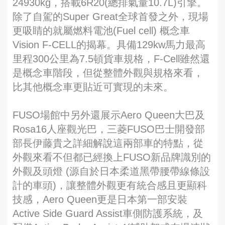
24930kg，搭載6R20(總排氣量10.7L)引擎。
除了自駕的Super Great全球首發之外，現場
更吸睛的就屬燃料電池(Fuel cell) 概念車
Vision F-CELL的揭幕。具備129kw馬力最高
里程300公里為7.5頓貨車規格，F-Cell雖然還
是概念車階段，但從整體外觀與規格來看，
比其他概念車更貼近可實現的未來。
FUSO場館中另外還展示Aero Queen大巴及
Rosa16人座觀光巴，三菱FUSO巴士開發部
部長伊藤貴之詳細解說這兩部車的特點，從
外觀來看不但都已經換上FUSO新品牌識別的
外觀及頭燈 (源自於日本柔道黑帶腰帶線條設
計的車頭)，讓整體外觀更有統合感且更顯科
技感，Aero Queen更是日本第一部安裝
Active Side Guard Assist車側防護系統，及