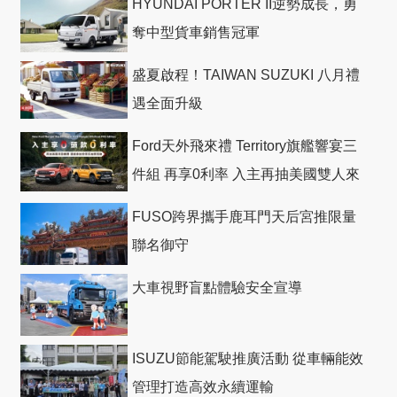
HYUNDAI PORTER II逆勢成長，勇
奪中型貨車銷售冠軍
盛夏啟程！TAIWAN SUZUKI 八月禮
遇全面升級
Ford天外飛來禮 Territory旗艦響宴三
件組 再享0利率 入主再抽美國雙人來
回機票
FUSO跨界攜手鹿耳門天后宮推限量
聯名御守
大車視野盲點體驗安全宣導
ISUZU節能駕駛推廣活動 從車輛能效
管理打造高效永續運輸