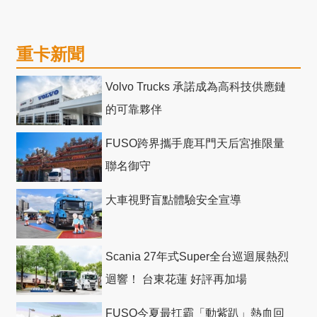
重卡新聞
Volvo Trucks 承諾成為高科技供應鏈
的可靠夥伴
FUSO跨界攜手鹿耳門天后宮推限量
聯名御守
大車視野盲點體驗安全宣導
Scania 27年式Super全台巡迴展熱烈
迴響！ 台東花蓮 好評再加場
FUSO今夏最扛霸「動紫趴」熱血回