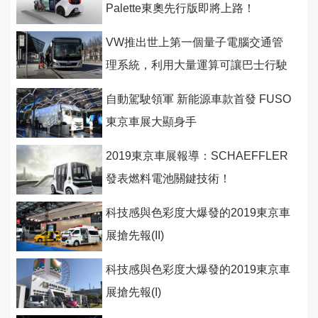
Palette東奧先行版即將上路！
VW推出世上第一個量子電腦交通管
理系統，利用大量運算可讓巴士行駛
優化不塞車
自動駕駛領軍 新能源車款首發 FUSO
東京車展大顯身手
2019東京車展報導：SCHAEFFLER
發表燃料電池關鍵技術！
科技感與色彩度大爆發的2019東京車
展搶先報(II)
科技感與色彩度大爆發的2019東京車
展搶先報(I)