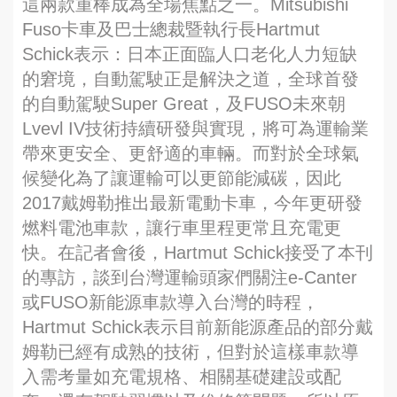
這兩款重棒成為全場焦點之一。Mitsubishi
Fuso卡車及巴士總裁暨執行長Hartmut
Schick表示：日本正面臨人口老化人力短缺
的窘境，自動駕駛正是解決之道，全球首發
的自動駕駛Super Great，及FUSO未來朝
Lvevl IV技術持續研發與實現，將可為運輸業
帶來更安全、更舒適的車輛。而對於全球氣
候變化為了讓運輸可以更節能減碳，因此
2017戴姆勒推出最新電動卡車，今年更研發
燃料電池車款，讓行車里程更常且充電更
快。在記者會後，Hartmut Schick接受了本刊
的專訪，談到台灣運輸頭家們關注e-Canter
或FUSO新能源車款導入台灣的時程，
Hartmut Schick表示目前新能源產品的部分戴
姆勒已經有成熟的技術，但對於這樣車款導
入需考量如充電規格、相關基礎建設或配