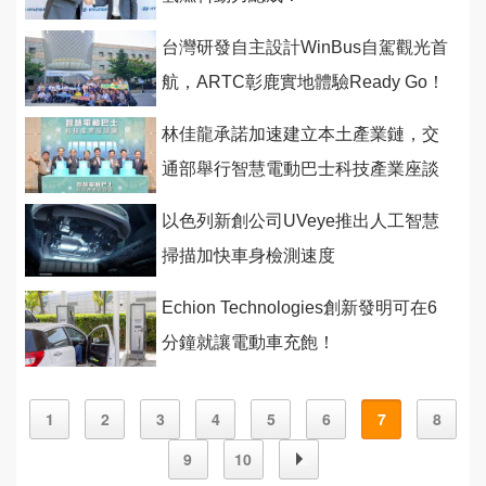
台灣研發自主設計WinBus自駕觀光首
航，ARTC彰鹿實地體驗Ready Go！
林佳龍承諾加速建立本土產業鏈，交
通部舉行智慧電動巴士科技產業座談
會
以色列新創公司UVeye推出人工智慧
掃描加快車身檢測速度
Echion Technologies創新發明可在6
分鐘就讓電動車充飽！
1
2
3
4
5
6
7
8
9
10