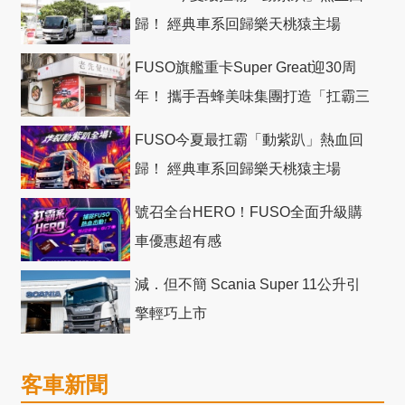
歸！ 經典車系回歸樂天桃猿主場
FUSO旗艦重卡Super Great迎30周
年！ 攜手吾蜂美味集團打造「扛霸三
十」 主題店
FUSO今夏最扛霸「動紫趴」熱血回
歸！ 經典車系回歸樂天桃猿主場
號召全台HERO！FUSO全面升級購
車優惠超有感
減．但不簡 Scania Super 11公升引
擎輕巧上市
客車新聞