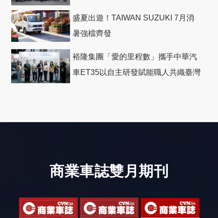
盛夏出遊！TAIWAN SUZUKI 7月消
暑強檔齊發
裕隆集團「愛的里程數」攜手中華汽
車ET35以自主研發賦能職人共織臺灣
社會善循環
商業車誌雙月期刊