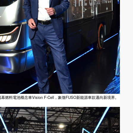
暨執行長)揭幕燃料電池概念車Vision F-Cell，象徵FUSO新能源車款邁向新境界。