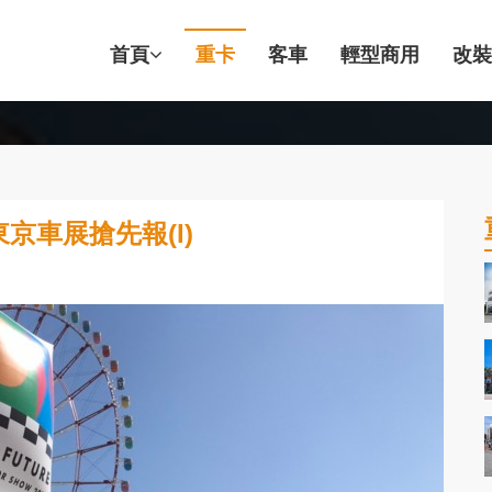
首頁
重卡
客車
輕型商用
改裝
京車展搶先報(I)