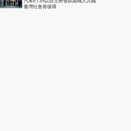
汽車ET35以自主研發賦能職人共織
臺灣社會善循環