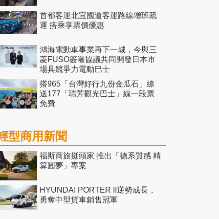
首都客運北宜國道客運路線增班疏
運 搭乘享票價優惠
鴻海電動車事業再下一城，今與三
菱FUSO簽署協議共同開發日本市
場具競爭力電動巴士
搭965「台灣好行九份金瓜石」線
送177「瑞芳觀光巴士」線一段票
免費
輕型商用新聞
福斯商旅挺頭家 推出「德系質感 精
算圓夢」專案
HYUNDAI PORTER II逆勢成長，
勇奪中型貨車銷售冠軍