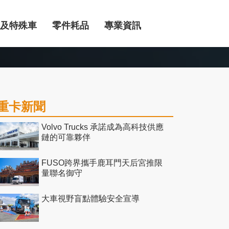
及特殊車
零件耗品
專業資訊
重卡新聞
Volvo Trucks 承諾成為高科技供應
鏈的可靠夥伴
FUSO跨界攜手鹿耳門天后宮推限
量聯名御守
大車視野盲點體驗安全宣導