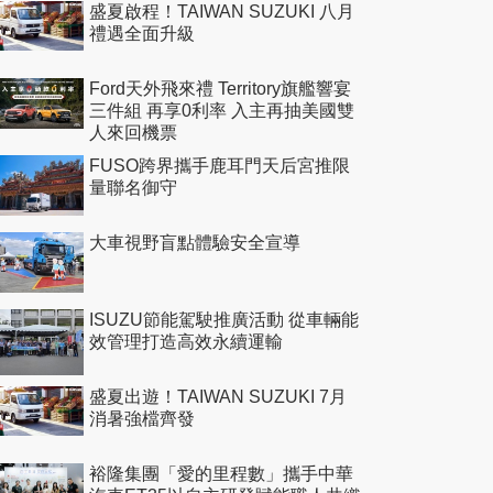
盛夏啟程！TAIWAN SUZUKI 八月
禮遇全面升級
Ford天外飛來禮 Territory旗艦響宴
三件組 再享0利率 入主再抽美國雙
人來回機票
FUSO跨界攜手鹿耳門天后宮推限
量聯名御守
大車視野盲點體驗安全宣導
ISUZU節能駕駛推廣活動 從車輛能
效管理打造高效永續運輸
盛夏出遊！TAIWAN SUZUKI 7月
消暑強檔齊發
裕隆集團「愛的里程數」攜手中華