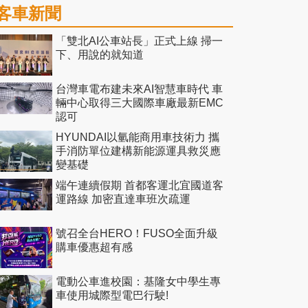
客車新聞
「雙北AI公車站長」正式上線 掃一
下、用說的就知道
台灣車電布建未來AI智慧車時代 車
輛中心取得三大國際車廠最新EMC
認可
HYUNDAI以氫能商用車技術力 攜
手消防單位建構新能源運具救災應
變基礎
端午連續假期 首都客運北宜國道客
運路線 加密直達車班次疏運
號召全台HERO！FUSO全面升級
購車優惠超有感
電動公車進校園：基隆女中學生專
車使用城際型電巴行駛!