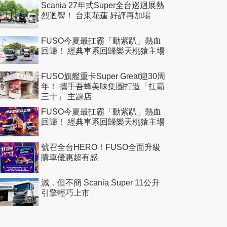
Scania 27年式Super全台巡迴展熱
烈迴響！ 台東花蓮 好評再加場
FUSO今夏最扛霸「動紫趴」熱血
回歸！ 經典車系回歸樂天桃猿主場
FUSO旗艦重卡Super Great迎30周
年！ 攜手吾蜂美味集團打造「扛霸
三十」 主題店
FUSO今夏最扛霸「動紫趴」熱血
回歸！ 經典車系回歸樂天桃猿主場
號召全台HERO！FUSO全面升級
購車優惠超有感
減．但不簡 Scania Super 11公升
引擎輕巧上市