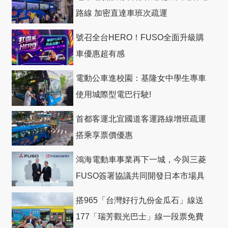
路線 加密直達車班次疏運
號召全台HERO！FUSO全面升級購
車優惠超有感
電動公車進校園：基隆女中學生專車
使用城際型電巴行駛!
首都客運北宜國道客運路線增班疏運
搭乘享票價優惠
鴻海電動車事業再下一城，今與三菱
FUSO簽署協議共同開發日本市場具
競爭力電動巴士
搭965「台灣好行九份金瓜石」線送
177「瑞芳觀光巴士」線一段票免費