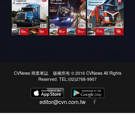
CVNews 商業車誌 版權所有 © 2016 CVNews All Rights
Reserved. TEL:(02)2768-9907
editor@cvn.com.tw