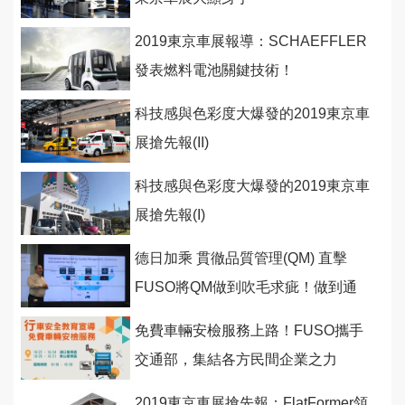
2019東京車展報導：SCHAEFFLER
發表燃料電池關鍵技術！
科技感與色彩度大爆發的2019東京車
展搶先報(II)
科技感與色彩度大爆發的2019東京車
展搶先報(I)
德日加乘 貫徹品質管理(QM) 直擊
FUSO將QM做到吹毛求疵！做到通
透！
免費車輛安檢服務上路！FUSO攜手
交通部，集結各方民間企業之力
2019東京車展搶先報：FlatFormer領