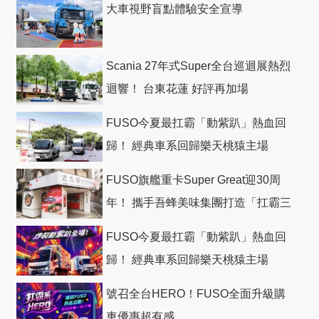
大車視野盲點體驗安全宣導
Scania 27年式Super全台巡迴展熱烈
迴響！ 台東花蓮 好評再加場
FUSO今夏最扛霸「動紫趴」熱血回
歸！ 經典車系回歸樂天桃猿主場
FUSO旗艦重卡Super Great迎30周
年！ 攜手吾蜂美味集團打造「扛霸三
十」 主題店
FUSO今夏最扛霸「動紫趴」熱血回
歸！ 經典車系回歸樂天桃猿主場
號召全台HERO！FUSO全面升級購
車優惠超有感