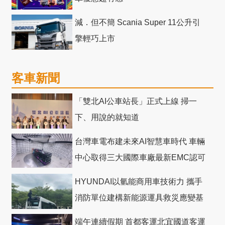
減．但不簡 Scania Super 11公升引
擎輕巧上市
客車新聞
「雙北AI公車站長」正式上線 掃一
下、用說的就知道
台灣車電布建未來AI智慧車時代 車輛
中心取得三大國際車廠最新EMC認可
HYUNDAI以氫能商用車技術力 攜手
消防單位建構新能源運具救災應變基
礎
端午連續假期 首都客運北宜國道客運