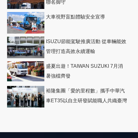
聯名御守
大車視野盲點體驗安全宣導
ISUZU節能駕駛推廣活動 從車輛能效
管理打造高效永續運輸
盛夏出遊！TAIWAN SUZUKI 7月消
暑強檔齊發
裕隆集團「愛的里程數」攜手中華汽
車ET35以自主研發賦能職人共織臺灣
社會善循環