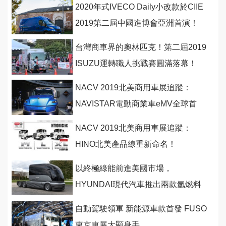
2020年式IVECO Daily小改款於CIIE
2019第二屆中國進博會亞洲首演！
台灣商車界的奧林匹克！第二屆2019
ISUZU運轉職人挑戰賽圓滿落幕！
NACV 2019北美商用車展追蹤：
NAVISTAR電動商業車eMV全球首
發！
NACV 2019北美商用車展追蹤：
HINO北美產品線重新命名！
以終極綠能前進美國市場，
HYUNDAI現代汽車推出兩款氫燃料
電池商用概念車
自動駕駛領軍 新能源車款首發 FUSO
東京車展大顯身手