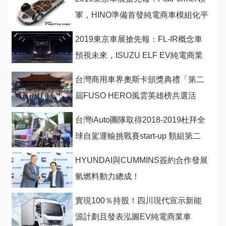
軍，HINO準備首發純電商車模組化平
台！
2019東京車展搶先報：FL-IR概念車
預視未來，ISUZU ELF EV純電商業
車全球首發！
台灣商用車界奧斯卡頒獎典禮「第二
屆FUSO HERO風雲英雄榜共選活
動」完美落幕
台灣iAuto團隊取得2018-2019杜拜全
球自駕運輸挑戰賽start-up 類組第二
名！
HYUNDAI與CUMMINS簽約合作發展
氫燃料動力總成！
實現100％持股！四川現代宣示新能
源計劃且發表泓圖EV純電商業車