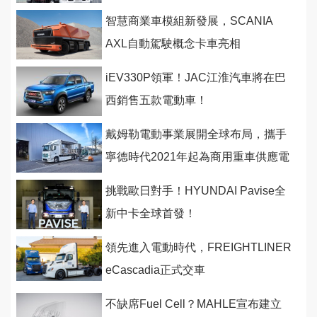
智慧商業車模組新發展，SCANIA
AXL自動駕駛概念卡車亮相
iEV330P領軍！JAC江淮汽車將在巴
西銷售五款電動車！
戴姆勒電動事業展開全球布局，攜手
寧德時代2021年起為商用重車供應電
池
挑戰歐日對手！HYUNDAI Pavise全
新中卡全球首發！
領先進入電動時代，FREIGHTLINER
eCascadia正式交車
不缺席Fuel Cell？MAHLE宣布建立