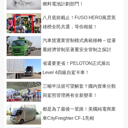
燃料電池計劃部門！
八月底前截止！FUSO HERO風雲英
雄榜全民共選，等你相挺！
汽車貨運業管制模式典範移轉 – 從著
重經濟管制至著重安全管制之探討
省還要更省！PELOTON正式展出
Level 4四級自駕卡車！
三噸半法規可望解套？國內貨車分類
與駕照管理將有全新變革！
都是為了最後一里路！美國純電商業
車CityFreighter CF-1亮相