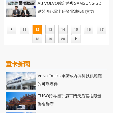
AB VOLVO確定將與SAMSUNG SDI
結盟強化電卡研發電池模組實力！
11
12
13
14
15
16
17
18
19
20
重卡新聞
Volvo Trucks 承諾成為高科技供應鏈
的可靠夥伴
FUSO跨界攜手鹿耳門天后宮推限量
聯名御守