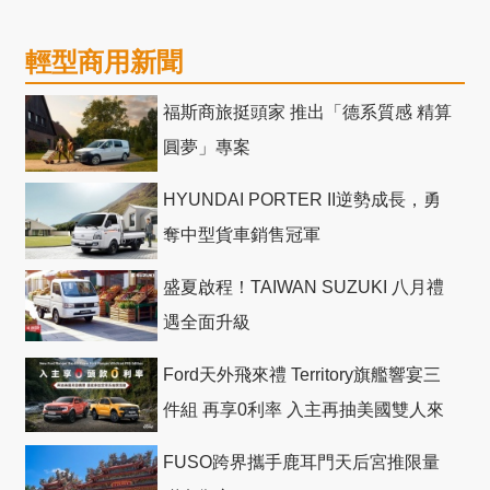
輕型商用新聞
福斯商旅挺頭家 推出「德系質感 精算
圓夢」專案
HYUNDAI PORTER II逆勢成長，勇
奪中型貨車銷售冠軍
盛夏啟程！TAIWAN SUZUKI 八月禮
遇全面升級
Ford天外飛來禮 Territory旗艦響宴三
件組 再享0利率 入主再抽美國雙人來
回機票
FUSO跨界攜手鹿耳門天后宮推限量