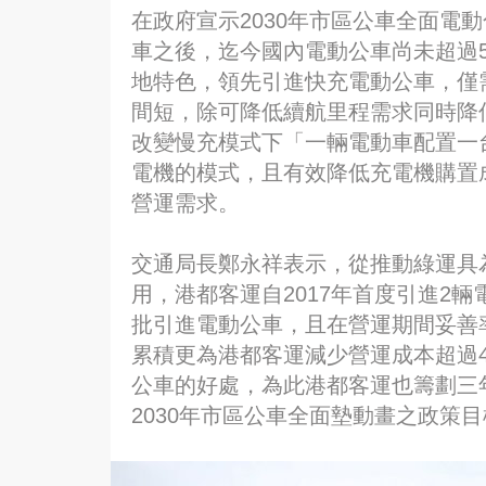
在政府宣示2030年市區公車全面電動
車之後，迄今國內電動公車尚未超過5
地特色，領先引進快充電動公車，僅需
間短，除可降低續航里程需求同時降
改變慢充模式下「一輛電動車配置一
電機的模式，且有效降低充電機購置
營運需求。
交通局長鄭永祥表示，從推動綠運具
用，港都客運自2017年首度引進2輛
批引進電動公車，且在營運期間妥善
累積更為港都客運減少營運成本超過4
公車的好處，為此港都客運也籌劃三
2030年市區公車全面墊動畫之政策