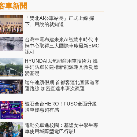
客車新聞
「雙北AI公車站長」正式上線 掃一
下、用說的就知道
台灣車電布建未來AI智慧車時代 車
輛中心取得三大國際車廠最新EMC
認可
HYUNDAI以氫能商用車技術力 攜
手消防單位建構新能源運具救災應
變基礎
端午連續假期 首都客運北宜國道客
運路線 加密直達車班次疏運
號召全台HERO！FUSO全面升級
購車優惠超有感
電動公車進校園：基隆女中學生專
車使用城際型電巴行駛!