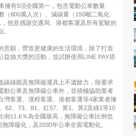
車擁有5項全國第一，包含電動公車數量
（800萬人次）、減碳量（150噸二氧化
1，他並感謝交通局、港都客運及所有駕駛的
點。
的意願，營造更健康的生活環境，除了打造
抽大獎的活動，並試辦使用LINE PAY搭
低碳綠能及無障礙運具上不遺餘力，除要求
電動公車及無障礙公車外，並積極協助業者
台灣客運、漢程客運、港都客運等4家業者擁
62、73、81、紅57、黃1、黃2及綠1等10
例11.6％為全國最高，無障礙公車比例也
面無障礙化，及2030年公車全面電動化。