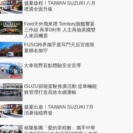
盛夏啟程！TAIWAN SUZUKI 八月
禮遇全面升級
Ford天外飛來禮 Territory旗艦響宴
三件組 再享0利率 入主再抽美國雙
人來回機票
FUSO跨界攜手鹿耳門天后宮推限
量聯名御守
大車視野盲點體驗安全宣導
ISUZU節能駕駛推廣活動 從車輛能
效管理打造高效永續運輸
盛夏出遊！TAIWAN SUZUKI 7月
消暑強檔齊發
裕隆集團「愛的里程數」攜手中華