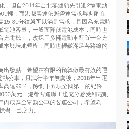
化，但自2011年台北客運領先引進2輛電動
00輛，而港都客運依照營運需求與斟酌在
15-30分鐘就可以滿足需求，且因為充電時
低電池容量，一般面降低電池成本，同時也
台充電機」，改採用多輛電動車配置一台充
成本與場地規模，同時也輕鬆滿足各路線的
為出發點，希望在有限的預算做最有效的運
電動公車，且試行半年無虞後，2018年出逐
率高達99％，除創下五項全國第一的紀錄，
000萬元，港都客運職工也充分感受到電動
年內成為全電動公車的客運公司，希望為
目標盡一己之力。