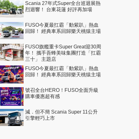
Scania 27年式Super全台巡迴展熱
烈迴響！ 台東花蓮 好評再加場
FUSO今夏最扛霸「動紫趴」熱血
回歸！ 經典車系回歸樂天桃猿主場
FUSO旗艦重卡Super Great迎30周
年！ 攜手吾蜂美味集團打造「扛霸
三十」 主題店
FUSO今夏最扛霸「動紫趴」熱血
回歸！ 經典車系回歸樂天桃猿主場
號召全台HERO！FUSO全面升級
購車優惠超有感
減．但不簡 Scania Super 11公升
引擎輕巧上市