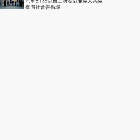
汽車ET35以自主研發賦能職人共織
臺灣社會善循環