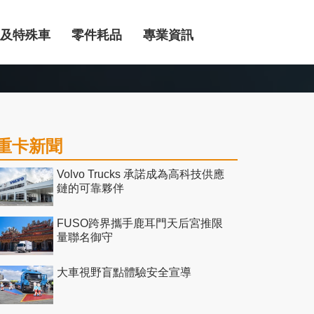
及特殊車
零件耗品
專業資訊
重卡新聞
Volvo Trucks 承諾成為高科技供應
鏈的可靠夥伴
FUSO跨界攜手鹿耳門天后宮推限
量聯名御守
大車視野盲點體驗安全宣導