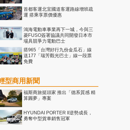
首都客運北宜國道客運路線增班疏
運 搭乘享票價優惠
鴻海電動車事業再下一城，今與三
菱FUSO簽署協議共同開發日本市
場具競爭力電動巴士
搭965「台灣好行九份金瓜石」線
送177「瑞芳觀光巴士」線一段票
免費
輕型商用新聞
福斯商旅挺頭家 推出「德系質感 精
算圓夢」專案
HYUNDAI PORTER II逆勢成長，
勇奪中型貨車銷售冠軍