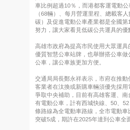
車比例超過10％，而港都客運電動公
（68輛）、每月營運里程、總載客人數
碳）及促進電動公車產業都是全國第
努力，讓大家看見低碳公共運具的優
高雄市政府為提高市民使用大眾運具
優質智慧公車站牌，也舉辦搭公車做公益
公車，讓公車族更加方便。
交通局局長鄭永祥表示，市府在推動
客業者在汰換或新購車輛須優先採用
爭取中央補助，目前有高雄客運、南
有電動公車，計有西城快線、50、52、
條路線為全電動車路線，全市電動車比
突破5成，期許在2025年達到公車全