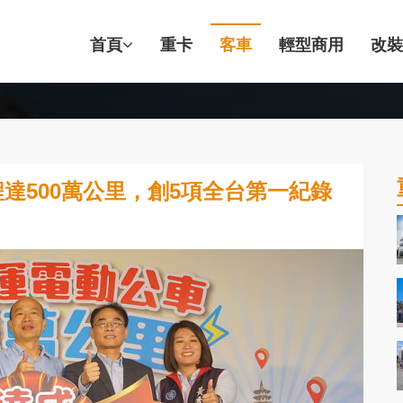
首頁
重卡
客車
輕型商用
改裝
達500萬公里，創5項全台第一紀錄