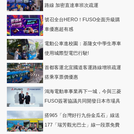
路線 加密直達車班次疏運
號召全台HERO！FUSO全面升級購
車優惠超有感
電動公車進校園：基隆女中學生專車
使用城際型電巴行駛!
首都客運北宜國道客運路線增班疏運
搭乘享票價優惠
鴻海電動車事業再下一城，今與三菱
FUSO簽署協議共同開發日本市場具
競爭力電動巴士
搭965「台灣好行九份金瓜石」線送
177「瑞芳觀光巴士」線一段票免費