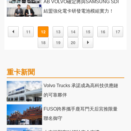
AB VOLVO確定將與SAMSUNG SDI
結盟強化電卡研發電池模組實力！
11
12
13
14
15
16
17
18
19
20
重卡新聞
Volvo Trucks 承諾成為高科技供應鏈
的可靠夥伴
FUSO跨界攜手鹿耳門天后宮推限量
聯名御守