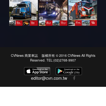
CVNews 商業車誌 版權所有 © 2016 CVNews All Rights
Reserved. TEL:(02)2768-9907
editor@cvn.com.tw