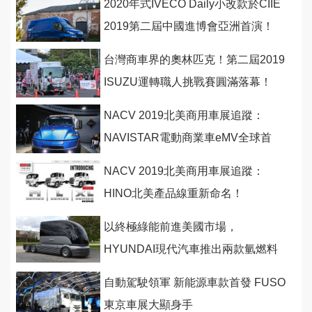
2020年式IVECO Daily小改款於CIIE
2019第二屆中國進博會亞洲首演！
台灣商車界的奧林匹克！第二屆2019
ISUZU運轉職人挑戰賽圓滿落幕！
NACV 2019北美商用車展追蹤：
NAVISTAR電動商業車eMV全球首
發！
NACV 2019北美商用車展追蹤：
HINO北美產品線重新命名！
以終極綠能前進美國市場，
HYUNDAI現代汽車推出兩款氫燃料
電池商用概念車
自動駕駛領軍 新能源車款首發 FUSO
東京車展大顯身手