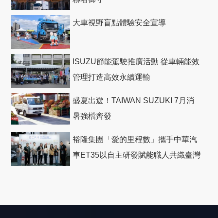
大車視野盲點體驗安全宣導
ISUZU節能駕駛推廣活動 從車輛能效
管理打造高效永續運輸
盛夏出遊！TAIWAN SUZUKI 7月消
暑強檔齊發
裕隆集團「愛的里程數」攜手中華汽
車ET35以自主研發賦能職人共織臺灣
社會善循環