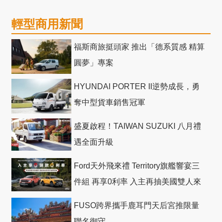
輕型商用新聞
福斯商旅挺頭家 推出「德系質感 精算
圓夢」專案
HYUNDAI PORTER II逆勢成長，勇
奪中型貨車銷售冠軍
盛夏啟程！TAIWAN SUZUKI 八月禮
遇全面升級
Ford天外飛來禮 Territory旗艦響宴三
件組 再享0利率 入主再抽美國雙人來
回機票
FUSO跨界攜手鹿耳門天后宮推限量
聯名御守