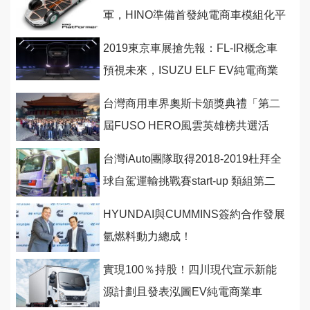
軍，HINO準備首發純電商車模組化平
台！
2019東京車展搶先報：FL-IR概念車
預視未來，ISUZU ELF EV純電商業
車全球首發！
台灣商用車界奧斯卡頒獎典禮「第二
屆FUSO HERO風雲英雄榜共選活
動」完美落幕
台灣iAuto團隊取得2018-2019杜拜全
球自駕運輸挑戰賽start-up 類組第二
名！
HYUNDAI與CUMMINS簽約合作發展
氫燃料動力總成！
實現100％持股！四川現代宣示新能
源計劃且發表泓圖EV純電商業車