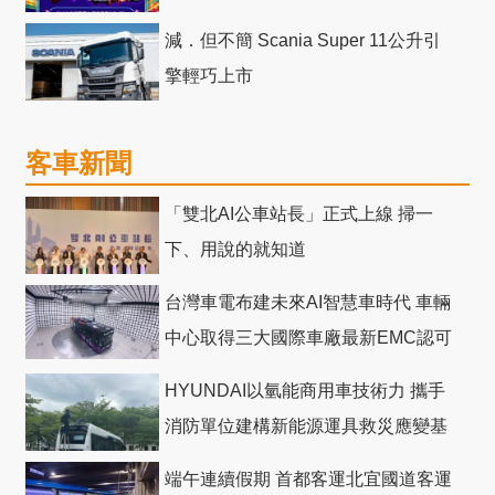
減．但不簡 Scania Super 11公升引
擎輕巧上市
客車新聞
「雙北AI公車站長」正式上線 掃一
下、用說的就知道
台灣車電布建未來AI智慧車時代 車輛
中心取得三大國際車廠最新EMC認可
HYUNDAI以氫能商用車技術力 攜手
消防單位建構新能源運具救災應變基
礎
端午連續假期 首都客運北宜國道客運