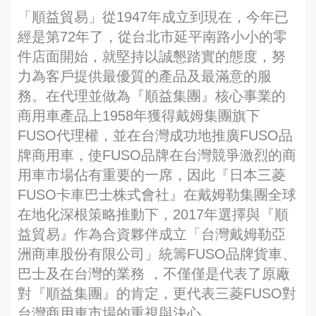
「順益貿易」從1947年成立到現在，今年已
經是第72年了，從台北市延平南路小小的零
件店面開始，就堅持以誠懇踏實的態度，努
力為客戶提供最優質的產品及最滿意的服
務。在代理並做為『順益集團』核心事業的
商用車產品上1958年獲得戴姆集團旗下
FUSO代理權，並在台灣成功地推廣FUSO品
牌商用車，使FUSO品牌在台灣競爭激烈的商
用車市場佔有重要的一席，因此『日本三菱
FUSO卡車巴士株式會社』在戴姆勒集團全球
在地化深根策略推動下，2017年選擇與『順
益貿易』作為合資夥伴成立「台灣戴姆勒亞
洲商車股份有限公司」統籌FUSO品牌貨車、
巴士及在台灣的業務 ，不僅僅是代表了原廠
對『順益集團』的肯定，更代表三菱FUSO對
台灣商用車市場的重視與決心。