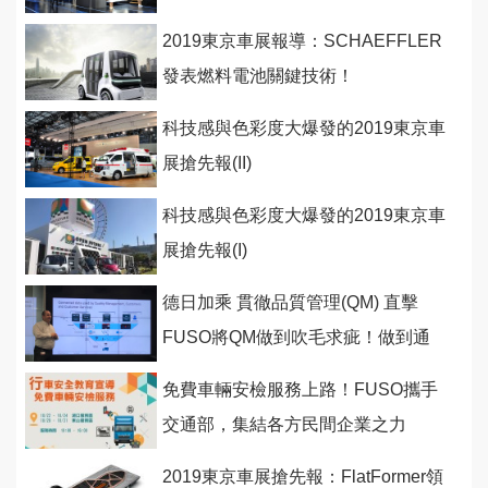
2019東京車展報導：SCHAEFFLER
發表燃料電池關鍵技術！
科技感與色彩度大爆發的2019東京車
展搶先報(II)
科技感與色彩度大爆發的2019東京車
展搶先報(I)
德日加乘 貫徹品質管理(QM) 直擊
FUSO將QM做到吹毛求疵！做到通
透！
免費車輛安檢服務上路！FUSO攜手
交通部，集結各方民間企業之力
2019東京車展搶先報：FlatFormer領