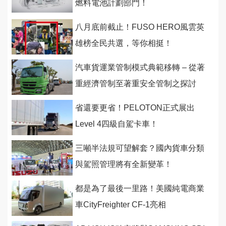
燃料電池計劃部門！
八月底前截止！FUSO HERO風雲英
雄榜全民共選，等你相挺！
汽車貨運業管制模式典範移轉 – 從著
重經濟管制至著重安全管制之探討
省還要更省！PELOTON正式展出
Level 4四級自駕卡車！
三噸半法規可望解套？國內貨車分類
與駕照管理將有全新變革！
都是為了最後一里路！美國純電商業
車CityFreighter CF-1亮相