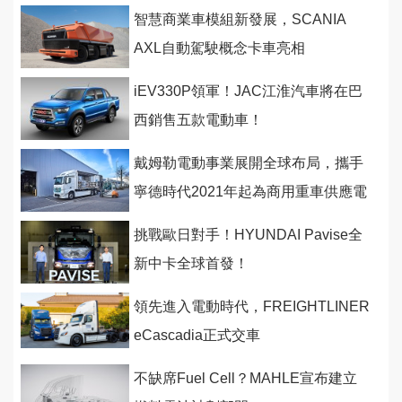
智慧商業車模組新發展，SCANIA
AXL自動駕駛概念卡車亮相
iEV330P領軍！JAC江淮汽車將在巴
西銷售五款電動車！
戴姆勒電動事業展開全球布局，攜手
寧德時代2021年起為商用重車供應電
池
挑戰歐日對手！HYUNDAI Pavise全
新中卡全球首發！
領先進入電動時代，FREIGHTLINER
eCascadia正式交車
不缺席Fuel Cell？MAHLE宣布建立