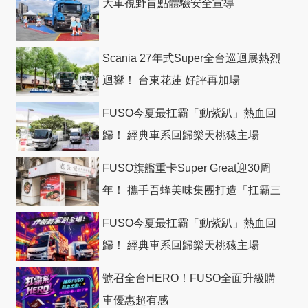
大車視野盲點體驗安全宣導
Scania 27年式Super全台巡迴展熱烈
迴響！ 台東花蓮 好評再加場
FUSO今夏最扛霸「動紫趴」熱血回
歸！ 經典車系回歸樂天桃猿主場
FUSO旗艦重卡Super Great迎30周
年！ 攜手吾蜂美味集團打造「扛霸三
十」 主題店
FUSO今夏最扛霸「動紫趴」熱血回
歸！ 經典車系回歸樂天桃猿主場
號召全台HERO！FUSO全面升級購
車優惠超有感