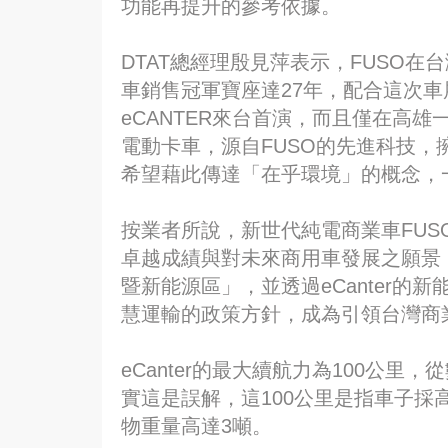
功能再提升的參考依據。
DTAT總經理殷見萍表示，FUSO在
車銷售冠軍寶座達27年，配合這次
eCANTER來台首演，而且僅在高雄一
電動卡車，源自FUSO的先進科技
希望藉此傳達「在乎環境」的概念，
按業者所說，新世代純電商業車FUSO 
卓越成績與對未來商用車發展之願景
暨新能源區」，並透過eCanter
慧運輸的政策方針，成為引領台灣商
eCanter的最大續航力為100公
實這是誤解，這100公里是指車子採
物重量高達3噸。