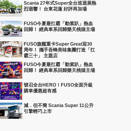
Scania 27年式Super全台巡迴展熱
烈迴響！ 台東花蓮 好評再加場
FUSO今夏最扛霸「動紫趴」熱血
回歸！ 經典車系回歸樂天桃猿主場
FUSO旗艦重卡Super Great迎30
周年！ 攜手吾蜂美味集團打造「扛
霸三十」 主題店
FUSO今夏最扛霸「動紫趴」熱血
回歸！ 經典車系回歸樂天桃猿主場
號召全台HERO！FUSO全面升級
購車優惠超有感
減．但不簡 Scania Super 11公升
引擎輕巧上市