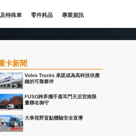
及特殊車
零件耗品
專業資訊
重卡新聞
Volvo Trucks 承諾成為高科技供應
鏈的可靠夥伴
FUSO跨界攜手鹿耳門天后宮推限
量聯名御守
大車視野盲點體驗安全宣導