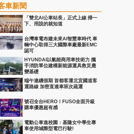
客車新聞
「雙北AI公車站長」正式上線 掃一
下、用說的就知道
台灣車電布建未來AI智慧車時代 車
輛中心取得三大國際車廠最新EMC
認可
HYUNDAI以氫能商用車技術力 攜
手消防單位建構新能源運具救災應
變基礎
端午連續假期 首都客運北宜國道客
運路線 加密直達車班次疏運
號召全台HERO！FUSO全面升級
購車優惠超有感
電動公車進校園：基隆女中學生專
車使用城際型電巴行駛!