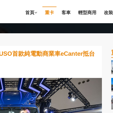
首頁
重卡
客車
輕型商用
改裝
SO首款純電動商業車eCanter抵台