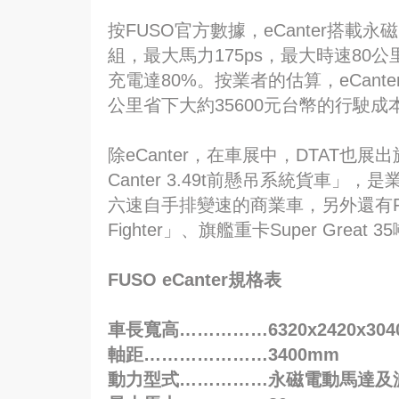
按FUSO官方數據，eCanter搭載永
組，最大馬力175ps，最大時速80
充電達80%。按業者的估算，eCante
公里省下大約35600元台幣的行駛成
除eCanter，在車展中，DTAT
Canter 3.49t前懸吊系統貨車」
六速自手排變速的商業車，另外還有F
Fighter」、旗艦重卡Super Great
FUSO eCanter規格表
車長寬高……………6320x2420x304
軸距…………………3400mm
動力型式……………永磁電動馬達及減速