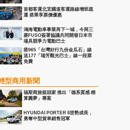
首都客運北宜國道客運路線增班疏
運 搭乘享票價優惠
鴻海電動車事業再下一城，今與三
菱FUSO簽署協議共同開發日本市
場具競爭力電動巴士
搭965「台灣好行九份金瓜石」線
送177「瑞芳觀光巴士」線一段票
免費
輕型商用新聞
福斯商旅挺頭家 推出「德系質感 精
算圓夢」專案
HYUNDAI PORTER II逆勢成長，
勇奪中型貨車銷售冠軍