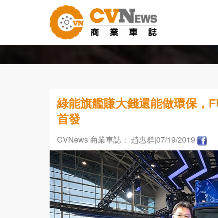
綠能旗艦賺大錢還能做環保，FU
首發
CVNews 商業車誌： 趙惠群
|07/19/2019