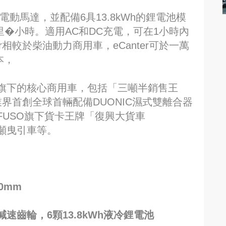
磁電動馬達，並配備6具13.8kWh的鋰電池模
公里�小時。適用AC和DC充電，可在1小時內
r相較於柴油動力商用車，eCanter可於一萬
本，
也展出旗下的核心商用車，包括「三噸半銷售王
，是業界首創全球首輛配備DUONIC濕式雙離合器
USO旗下貨卡王牌「復興大貨車
 35噸曳引車等。
0mm
齒輪，6顆13.8kWh液冷鋰電池