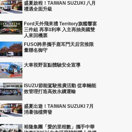
盛夏啟程！TAIWAN SUZUKI 八月
禮遇全面升級
Ford天外飛來禮 Territory旗艦響宴
三件組 再享0利率 入主再抽美國雙
人來回機票
FUSO跨界攜手鹿耳門天后宮推限
量聯名御守
大車視野盲點體驗安全宣導
ISUZU節能駕駛推廣活動 從車輛能
效管理打造高效永續運輸
盛夏出遊！TAIWAN SUZUKI 7月
消暑強檔齊發
裕隆集團「愛的里程數」攜手中華