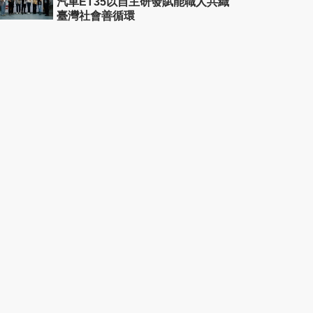
汽車ET35以自主研發賦能職人共織
臺灣社會善循環