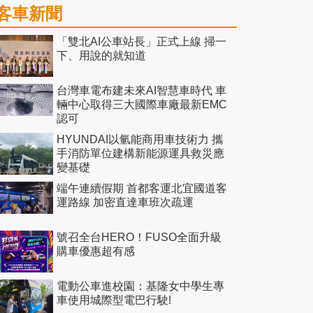
客車新聞
「雙北AI公車站長」正式上線 掃一
下、用說的就知道
台灣車電布建未來AI智慧車時代 車
輛中心取得三大國際車廠最新EMC
認可
HYUNDAI以氫能商用車技術力 攜
手消防單位建構新能源運具救災應
變基礎
端午連續假期 首都客運北宜國道客
運路線 加密直達車班次疏運
號召全台HERO！FUSO全面升級
購車優惠超有感
電動公車進校園：基隆女中學生專
車使用城際型電巴行駛!