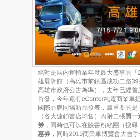
絕對是國內運輸業年度最大盛事的「20
雄展覽館（高雄市前鎮區成功二路3
高雄市政府公告為準），去年已經首度
首發，今年還有eCanter純電商
國際品牌同場新品發表，最重要的是現
（各大連鎖書店均售）內附二張
買一
券
，同時也可以在臉書粉絲團（搜尋：
惠券
，同時2019商業車博覽會大會