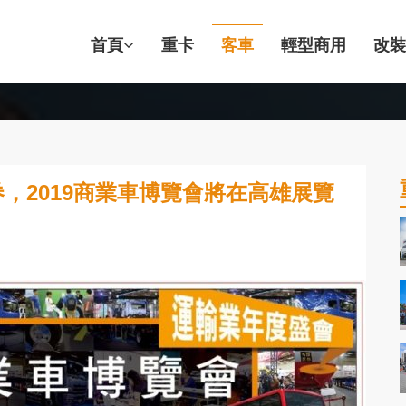
首頁
重卡
客車
輕型商用
改裝
，2019商業車博覽會將在高雄展覽