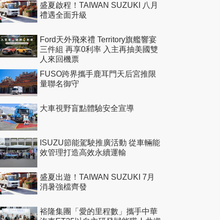
盛夏啟程！TAIWAN SUZUKI 八月
禮遇全面升級
Ford天外飛來禮 Territory旗艦響宴
三件組 再享0利率 入主再抽美國雙
人來回機票
FUSO跨界攜手鹿耳門天后宮推限
量聯名御守
大車視野盲點體驗安全宣導
ISUZU節能駕駛推廣活動 從車輛能
效管理打造高效永續運輸
盛夏出遊！TAIWAN SUZUKI 7月
消暑強檔齊發
裕隆集團「愛的里程數」攜手中華