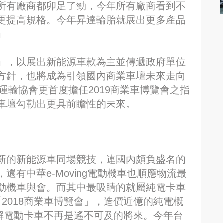
所有廠商都卯足了勁，今年所有廠商看到不
更提高規格。今年昇達輪胎就展出更多產品
」
」，以展出新能源車款為主並傳遞政府單位
方針，也將成為引領國內商業車壇未來走向
華智慧運輸協會更首度擔任2019商業車博覽會之指
車壇勾勒出更具前瞻性的未來。
新的新能源車同場競技，連國內頗負盛名的
有中華e-Moving電動機車也順應物流最
動機車與會。而其中最吸睛的就屬純電卡車
的「2018商業車博覽會」，造價近億的純電概
了解電動卡車不再是遙不可及的將來。今年台