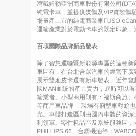
灣戴姆勒亞洲商車股份有限公司(DT
純電卡車，並提供媒體及VIP實際體
場量產上市的純電商業車FUSO eC
運輸產業對於電動卡車的既定印象，
百項國際品牌新品發表
除了智慧運輸暨新能源專區的這種新
車區有：在台北合眾汽車的經營下廣獲
展示雙廂皮卡還有新車發表、近年竄起
國MAN血統的產品實力，屆時可以
輸業者。小型商用則有：福斯商旅、標
等商用車品牌 ，現場有廂型車對尬也頭
光。車體打造區則由國內車體的資深
利領軍。零件耗品區及系統服務區，
PHILLIPS 66、台塑機油等；WA