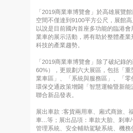
「2019商業車博覽會」於高雄展覽
空間不僅達到9100平方公尺，展館
以說是目前國內首座多功能的臨港會
業車的展示活動，將有助於整體產業
科技的產業趨勢。
「2019商業車博覽會」除了破紀錄
60%），更規劃六大展區，包括「
業車區」、「系統與服務區」、「零
環保交通政策增闢「智慧運輸暨新能
聯合新品發表。
展出車款 :客貨兩用車、廂式商旅、
車...等；展出品項：車款大胎、剎
管理系統、安全輔助駕駛系統、機務