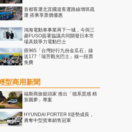
首都客運北宜國道客運路線增班疏
運 搭乘享票價優惠
鴻海電動車事業再下一城，今與三
菱FUSO簽署協議共同開發日本市
場具競爭力電動巴士
搭965「台灣好行九份金瓜石」線
送177「瑞芳觀光巴士」線一段票
免費
輕型商用新聞
福斯商旅挺頭家 推出「德系質感 精
算圓夢」專案
HYUNDAI PORTER II逆勢成長，
勇奪中型貨車銷售冠軍