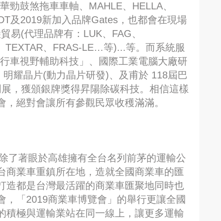
J華勁鼓煞拖車車軸、MAHLE、HELLA、
EHR、DT及2019新加入品牌Gates，也都會在現場
睦貿易(代理品牌有：LUK、FAG、
、TEXTAR、FRAS-LE…等)...等。而系統服
車行車視野輔助科技」、國際工業電腦大廠研
明耀晶片(動力晶片研發)、及甫於 118屆巴
）世界發明展，獲頒銀牌獎得昇陽除碳科技。相信這樣
會，絕對會讓所有參觀民眾收穫滿滿。
，除了著眼於高雄擁有全台名列前茅的運輸公
台商業車重鎮所在地，造就全國商業車的匯
打造都是台灣最活躍的商業車匯聚地同時也
，「2019商業車博覽會」的舉行更讓全國
的積極與運輸業站在同一線上，讓更多運輸