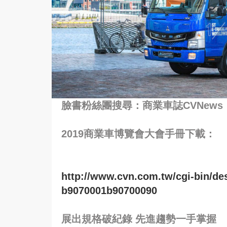
臉書粉絲團搜尋：商業車誌CVNews
2019商業車博覽會大會手冊下載：
http://www.cvn.com.tw/cgi-bin/de
b9070001b90700090
展出規格破紀錄 先進趨勢一手掌握