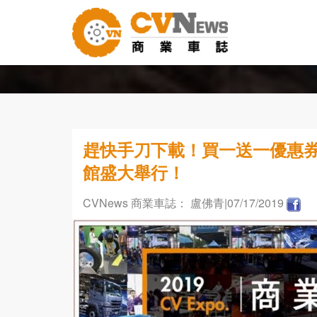
趕快手刀下載！買一送一優惠券
館盛大舉行！
CVNews 商業車誌： 盧佛青
|07/17/2019