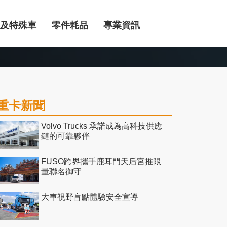
及特殊車
零件耗品
專業資訊
重卡新聞
Volvo Trucks 承諾成為高科技供應
鏈的可靠夥伴
FUSO跨界攜手鹿耳門天后宮推限
量聯名御守
大車視野盲點體驗安全宣導