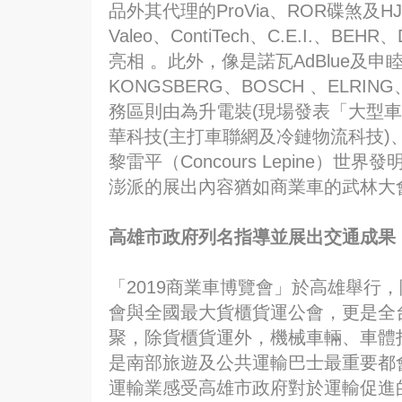
品外其代理的ProVia、ROR碟煞及H
Valeo、ContiTech、C.E.I.、B
亮相 。此外，像是諾瓦AdBlue及申
KONGSBERG、BOSCH 、ELRING
務區則由為升電裝(現場發表「大型
華科技(主打車聯網及冷鏈物流科技)、
黎雷平（Concours Lepine
澎派的展出內容猶如商業車的武林大
高雄市政府列名指導並展出交通成果
「2019商業車博覽會」於高雄舉行
會與全國最大貨櫃貨運公會，更是全
聚，除貨櫃貨運外，機械車輛、車體
是南部旅遊及公共運輸巴士最重要都會
運輸業感受高雄市政府對於運輸促進