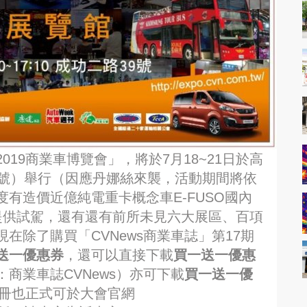
19商業車博覽會」，將於7月18~21日於高
9號）舉行（因應丹娜絲來襲，活動期間將依
有造價近億純電重卡概念車E-FUSO國內
業車提供試駕，還有還有前所未見六大展區、百項
在除了購買「CVNews商業車誌」第17期
送一優惠券
，還可以直接下載
買一送一優惠
商業車誌CVNews）亦可下載
買一送一優
手冊也正式可於大會官網