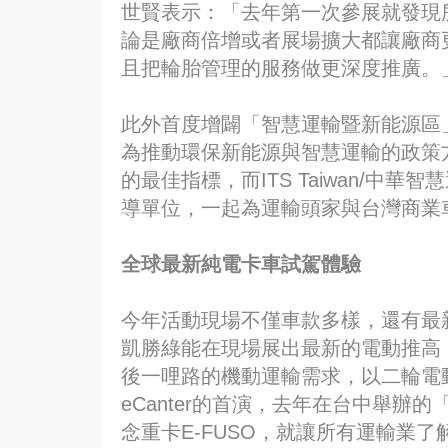
世賢表示：「去年第一次參展就發現
論是廠商倍增或者展場擴大都讓廠商
且把輪胎管理的服務做更深度推廣。
此外首度增闢「智慧運輸暨新能源區
為推動環保新能源與智慧運輸的政策
的最佳指標，而ITS Taiwan/中
導單位，一起為運輸頭家與台灣商業
全球最新純電卡車試駕體驗
今年活動現場不僅車款多樣，還有最
凱勝綠能在現場展出最新的電動推高，還
後一哩路的機動運輸需求，以二輪電
eCanter的首演，去年在台中舉辦
念重卡E-FUSO，就讓所有運輸業