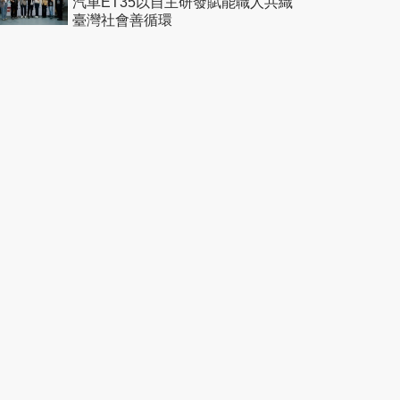
汽車ET35以自主研發賦能職人共織
臺灣社會善循環