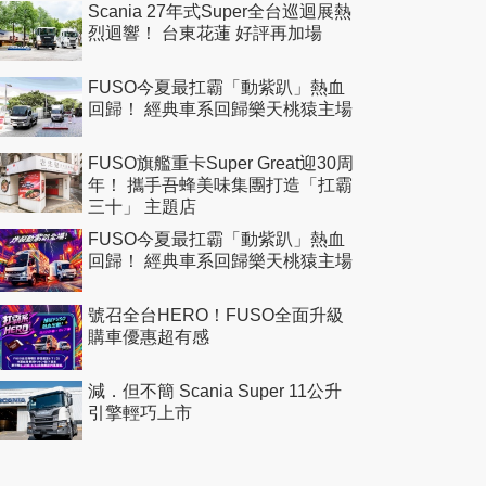
Scania 27年式Super全台巡迴展熱
烈迴響！ 台東花蓮 好評再加場
FUSO今夏最扛霸「動紫趴」熱血
回歸！ 經典車系回歸樂天桃猿主場
FUSO旗艦重卡Super Great迎30周
年！ 攜手吾蜂美味集團打造「扛霸
三十」 主題店
FUSO今夏最扛霸「動紫趴」熱血
回歸！ 經典車系回歸樂天桃猿主場
號召全台HERO！FUSO全面升級
購車優惠超有感
減．但不簡 Scania Super 11公升
引擎輕巧上市