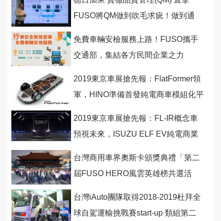
FUSO將QM做到吹毛求疵！做到通
透！
免費車輛安檢服務上路！FUSO攜手
交通部，集結各方民間企業之力
2019東京車展搶先報：FlatFormer領
軍，HINO準備首發純電商車模組化平
台！
2019東京車展搶先報：FL-IR概念車
預視未來，ISUZU ELF EV純電商業
車全球首發！
台灣商用車界奧斯卡頒獎典禮「第二
屆FUSO HERO風雲英雄榜共選活
動」完美落幕
台灣iAuto團隊取得2018-2019杜拜全
球自駕運輸挑戰賽start-up 類組第二