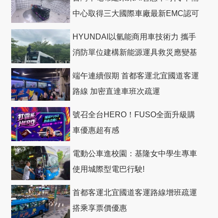
中心取得三大國際車廠最新EMC認可
HYUNDAI以氫能商用車技術力 攜手
消防單位建構新能源運具救災應變基
礎
端午連續假期 首都客運北宜國道客運
路線 加密直達車班次疏運
號召全台HERO！FUSO全面升級購
車優惠超有感
電動公車進校園：基隆女中學生專車
使用城際型電巴行駛!
首都客運北宜國道客運路線增班疏運
搭乘享票價優惠