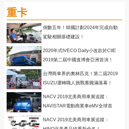
重卡
倒數五年！韓國計劃2024年完成自動
駕駛相關基礎建設！
2020年式IVECO Daily小改款於CIIE
2019第二屆中國進博會亞洲首演！
台灣商車界的奧林匹克！第二屆2019
ISUZU運轉職人挑戰賽圓滿落幕！
NACV 2019北美商用車展追蹤：
NAVISTAR電動商業車eMV全球首
發！
NACV 2019北美商用車展追蹤：
HINO北美產品線重新命名！