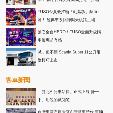
十」 主題店
FUSO今夏最扛霸「動紫趴」熱血回
歸！ 經典車系回歸樂天桃猿主場
號召全台HERO！FUSO全面升級購
車優惠超有感
減．但不簡 Scania Super 11公升引
擎輕巧上市
客車新聞
「雙北AI公車站長」正式上線 掃一
下、用說的就知道
台灣車電布建未來AI智慧車時代 車輛