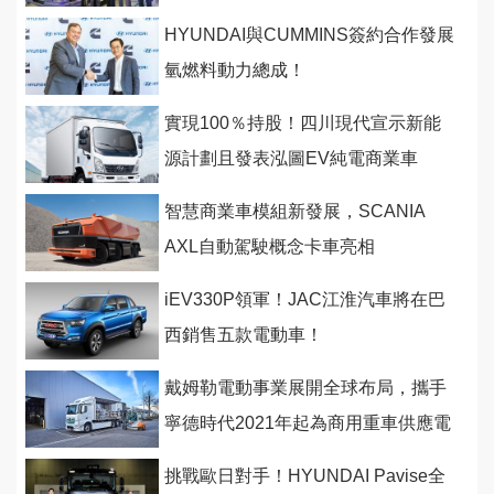
名！
HYUNDAI與CUMMINS簽約合作發展
氫燃料動力總成！
實現100％持股！四川現代宣示新能
源計劃且發表泓圖EV純電商業車
智慧商業車模組新發展，SCANIA
AXL自動駕駛概念卡車亮相
iEV330P領軍！JAC江淮汽車將在巴
西銷售五款電動車！
戴姆勒電動事業展開全球布局，攜手
寧德時代2021年起為商用重車供應電
池
挑戰歐日對手！HYUNDAI Pavise全