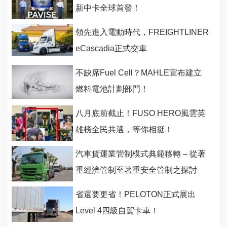
新中卡全球首發！
領先進入電動時代，FREIGHTLINER
eCascadia正式交車
不缺席Fuel Cell？MAHLE宣布建立
燃料電池計劃部門！
八月底前截止！FUSO HERO風雲英
雄榜全民共選，等你相挺！
汽車貨運業管制模式典範移轉 – 從著
重經濟管制至著重安全管制之探討
省還要更省！PELOTON正式展出
Level 4四級自駕卡車！