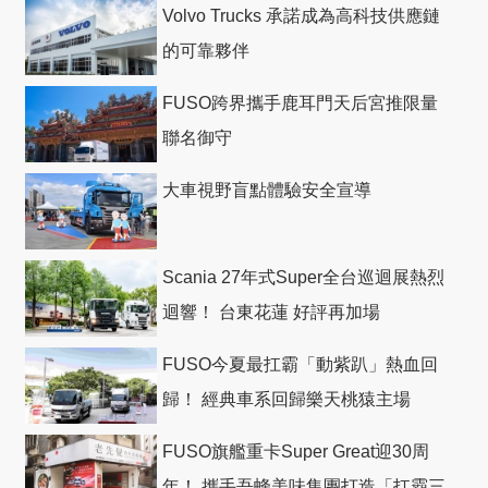
Volvo Trucks 承諾成為高科技供應鏈
的可靠夥伴
FUSO跨界攜手鹿耳門天后宮推限量
聯名御守
大車視野盲點體驗安全宣導
Scania 27年式Super全台巡迴展熱烈
迴響！ 台東花蓮 好評再加場
FUSO今夏最扛霸「動紫趴」熱血回
歸！ 經典車系回歸樂天桃猿主場
FUSO旗艦重卡Super Great迎30周
年！ 攜手吾蜂美味集團打造「扛霸三