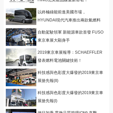
以終極綠能前進美國市場，
HYUNDAI現代汽車推出兩款氫燃料
電池商用概念車
自動駕駛領軍 新能源車款首發 FUSO
東京車展大顯身手
2019東京車展報導：SCHAEFFLER
發表燃料電池關鍵技術！
科技感與色彩度大爆發的2019東京車
展搶先報(II)
科技感與色彩度大爆發的2019東京車
展搶先報(I)
德日加乘 貫徹品質管理(QM) 直擊