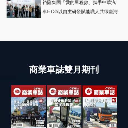
裕隆集團「愛的里程數」攜手中華汽
車ET35以自主研發賦能職人共織臺灣
社會善循環
商業車誌雙月期刊