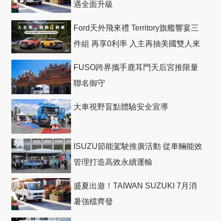
遇全面升級
Ford天外飛來禮 Territory旗艦響宴三
件組 再享0利率 入主再抽美國雙人來
回機票
FUSO跨界攜手鹿耳門天后宮推限量
聯名御守
大車視野盲點體驗安全宣導
ISUZU節能駕駛推廣活動 從車輛能效
管理打造高效永續運輸
盛夏出遊！TAIWAN SUZUKI 7月消
暑強檔齊發