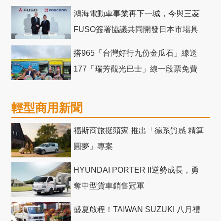
鴻海電動車事業再下一城，今與三菱
FUSO簽署協議共同開發日本市場具
競爭力電動巴士
搭965「台灣好行九份金瓜石」線送
177「瑞芳觀光巴士」線一段票免費
輕型商用新聞
福斯商旅挺頭家 推出「德系質感 精算
圓夢」專案
HYUNDAI PORTER II逆勢成長，勇
奪中型貨車銷售冠軍
盛夏啟程！TAIWAN SUZUKI 八月禮