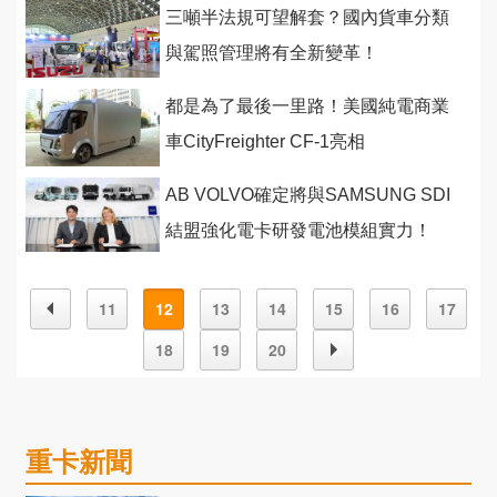
三噸半法規可望解套？國內貨車分類
與駕照管理將有全新變革！
都是為了最後一里路！美國純電商業
車CityFreighter CF-1亮相
AB VOLVO確定將與SAMSUNG SDI
結盟強化電卡研發電池模組實力！
11
12
13
14
15
16
17
18
19
20
重卡新聞