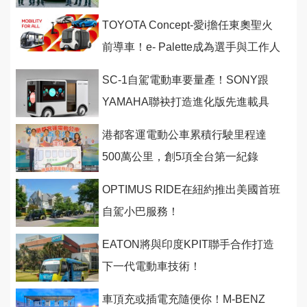
TOYOTA Concept-愛i擔任東奧聖火
前導車！e- Palette成為選手與工作人
員接駁車！
SC-1自駕電動車要量產！SONY跟
YAMAHA聯袂打造進化版先進載具
港都客運電動公車累積行駛里程達
500萬公里，創5項全台第一紀錄
OPTIMUS RIDE在紐約推出美國首班
自駕小巴服務！
EATON將與印度KPIT聯手合作打造
下一代電動車技術！
車頂充或插電充隨便你！M-BENZ