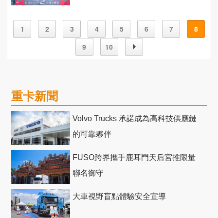
全！
1
2
3
4
5
6
7
8
9
10
重卡新聞
Volvo Trucks 承諾成為高科技供應鏈
的可靠夥伴
FUSO跨界攜手鹿耳門天后宮推限量
聯名御守
大車視野盲點體驗安全宣導