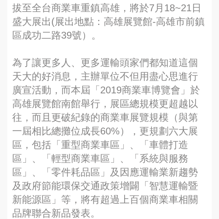
拔至全台商業車重鎮高雄，將於7月18~21日
盛大展出(展出地點：高雄展覽館-高雄市前鎮
區成功二路39號）。
為了讓更多人、更多運輸頭家們都知道這個
天大的好消息，主辦單位不但用盡心思進行
廣宣活動，而本屆「2019商業車博覽會」於
高雄展覽館南館舉行，展區總規模更超越以
往，而且更破紀錄的商業車展覽規模（與第
一屆相比總攤位成長60%），更規劃六大展
區，包括「重型商業車區」、「車體打造
區」、「輕型商業車區」、「系統與服務
區」、「零件耗品區」及因應運輸業新趨勢
及政府節能環保交通政策增闢「智慧運輸暨
新能源區」等，將有超過上百個商業車相關
品牌聯合新品發表。