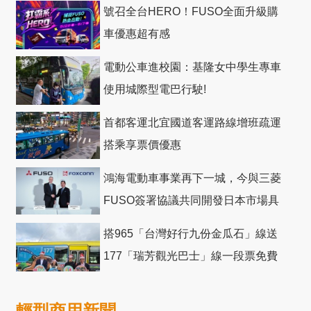
號召全台HERO！FUSO全面升級購
車優惠超有感
電動公車進校園：基隆女中學生專車
使用城際型電巴行駛!
首都客運北宜國道客運路線增班疏運
搭乘享票價優惠
鴻海電動車事業再下一城，今與三菱
FUSO簽署協議共同開發日本市場具
競爭力電動巴士
搭965「台灣好行九份金瓜石」線送
177「瑞芳觀光巴士」線一段票免費
輕型商用新聞