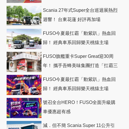
Scania 27年式Super全台巡迴展熱烈
迴響！ 台東花蓮 好評再加場
FUSO今夏最扛霸「動紫趴」熱血回
歸！ 經典車系回歸樂天桃猿主場
FUSO旗艦重卡Super Great迎30周
年！ 攜手吾蜂美味集團打造「扛霸三
十」 主題店
FUSO今夏最扛霸「動紫趴」熱血回
歸！ 經典車系回歸樂天桃猿主場
號召全台HERO！FUSO全面升級購
車優惠超有感
減．但不簡 Scania Super 11公升引