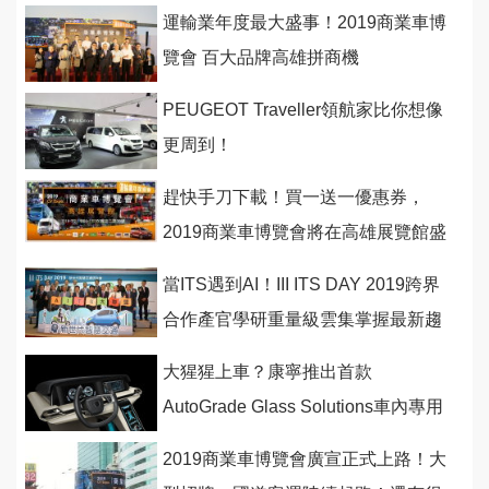
運輸業年度最大盛事！2019商業車博
覽會 百大品牌高雄拼商機
PEUGEOT Traveller領航家比你想像
更周到！
趕快手刀下載！買一送一優惠券，
2019商業車博覽會將在高雄展覽館盛
大舉行！
當ITS遇到AI！III ITS DAY 2019跨界
合作產官學研重量級雲集掌握最新趨
勢
大猩猩上車？康寧推出首款
AutoGrade Glass Solutions車內專用
玻璃技術
2019商業車博覽會廣宣正式上路！大