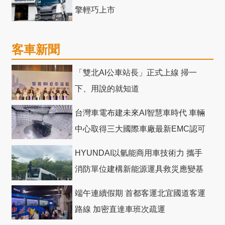
擎輕巧上市
客車新聞
「雙北AI公車站長」正式上線 掃一
下、用說的就知道
台灣車電布建未來AI智慧車時代 車輛
中心取得三大國際車廠最新EMC認可
HYUNDAI以氫能商用車技術力 攜手
消防單位建構新能源運具救災應變基
礎
端午連續假期 首都客運北宜國道客運
路線 加密直達車班次疏運