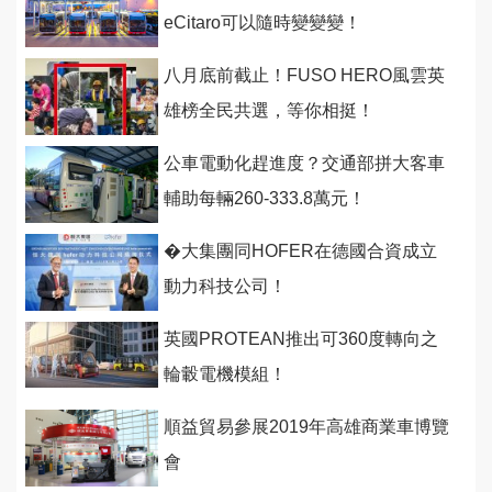
eCitaro可以隨時變變變！
八月底前截止！FUSO HERO風雲英
雄榜全民共選，等你相挺！
公車電動化趕進度？交通部拼大客車
輔助每輛260-333.8萬元！
�大集團同HOFER在德國合資成立
動力科技公司！
英國PROTEAN推出可360度轉向之
輪轂電機模組！
順益貿易參展2019年高雄商業車博覽
會