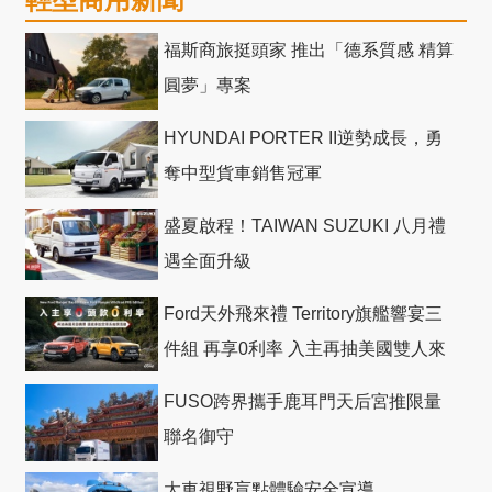
福斯商旅挺頭家 推出「德系質感 精算
圓夢」專案
HYUNDAI PORTER II逆勢成長，勇
奪中型貨車銷售冠軍
盛夏啟程！TAIWAN SUZUKI 八月禮
遇全面升級
Ford天外飛來禮 Territory旗艦響宴三
件組 再享0利率 入主再抽美國雙人來
回機票
FUSO跨界攜手鹿耳門天后宮推限量
聯名御守
大車視野盲點體驗安全宣導