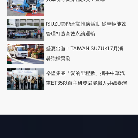
ISUZU節能駕駛推廣活動 從車輛能效
管理打造高效永續運輸
盛夏出遊！TAIWAN SUZUKI 7月消
暑強檔齊發
裕隆集團「愛的里程數」攜手中華汽
車ET35以自主研發賦能職人共織臺灣
社會善循環