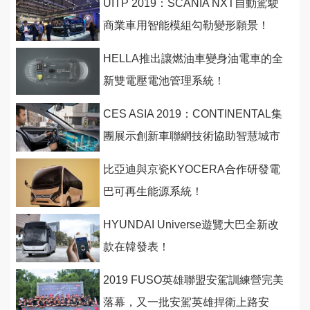
UITP 2019：SCANIA NXT自動駕駛
商業車用智能模組勾勒變形願景！
HELLA推出讓燃油車變身油電車的全
新雙電壓電池管理系統！
CES ASIA 2019：CONTINENTAL集
團展示創新車聯網技術協助智慧城市
發展
比亞迪與京瓷KYOCERA合作研發電
巴可再生能源系統！
HYUNDAI Universe遊覽大巴全新改
款在韓發表！
2019 FUSO英雄聯盟安駕訓練營完美
落幕，又一批安駕英雄捍衛上路安