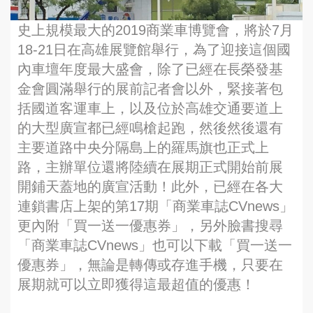
史上規模最大的2019商業車博覽會，將於7月
18-21日在高雄展覽館舉行，為了迎接這個國
內車壇年度最大盛會，除了已經在長榮發基
金會圓滿舉行的展前記者會以外，緊接著包
括國道客運車上，以及位於高雄交通要道上
的大型廣宣都已經鳴槍起跑，然後然後還有
主要道路中央分隔島上的羅馬旗也正式上
路，主辦單位還將陸續在展期正式開始前展
開鋪天蓋地的廣宣活動！此外，已經在各大
連鎖書店上架的第17期「商業車誌CVnews」
更內附「買一送一優惠券」，另外臉書搜尋
「商業車誌CVnews」也可以下載「買一送一
優惠券」，無論是轉傳或存進手機，只要在
展期就可以立即獲得這最超值的優惠！