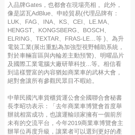
入品牌Gates，也都會在現場亮相 。此外，
像是諾瓦AdBlue、申睦貿易(代理品牌有：
LUK、FAG、INA、KS、CEI、LE.MA、
HENGST、KONGSBERG、BOSCH、
ELRING、TEXTAR、FRAS-LE…等 )、為升
電裝工業(展出重點為加強型視野輔助系統，
對於車輛盲區與內輪差主動預警)、明曜晶片
及國際工業電腦大廠研華科技...等。相信看
到這樣豐富的內容猶如商業車的武林大會，
絕對會讓所有參觀民眾目不暇給。
中華民國汽車貨櫃貨運公會全國聯合會秘書
長李昭功表示：「去年商業車博覽會首度舉
辦就相當成功，也讓運輸頭家擁有一個前所
未有的交流平台，今年2019商業車博覽會主
辦單位再度升級，讓業者可以選到更好的產