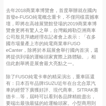
去年2018商業車博覽會，首度舉辦就在國內
首發e-FUSO純電概念重卡，不僅同樣震撼車
壇，即將在高雄展覽館登場的2019商業車博
覽會更將有驚人之舉，台灣戴姆勒亞洲商車
公司殷見萍總經理在記者會上表示：「在多
國市場量產上市的純電商業車FUSO
eCanter，除將於本屆展會舉行國內首演，還
將提供到場的運輸頭家實際上路體驗。」相
信此創舉將是展會最大亮點之一。
除了FUSO純電卡車的精采演出，重車區還
有：日本百年品牌ISUZU近年在台北合眾汽
車的經營下廣獲好評、現代商車、SITRAK賽
德卡…等，屆時可以看到各品牌精銳盡出，
要端出最強最猛的給運輸頭家。小型商用則