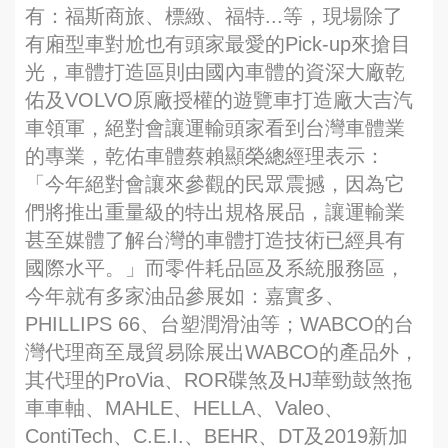
有：福斯商旅、標緻、福特...等，現場除了
有廂型車對尬也有頭家最愛的Pick-up來搶目
光，車體打造區則由國內車體的資深大廠乾
佑及VOLVO原廠授權的遊覽車打造廠大吉汽
車領軍，絕對會讓運輸頭家看到台灣車體業
的專業，乾佑車體蔡賴顯榮總經理表示：
「今年絕對會讓來參觀的民眾震撼，因為它
們將推出重量級的特出規格展品，讓運輸業
甚至媒體了解台灣的車體打造技術已經具有
國際水平。」而零件耗品區及系統服務區，
今年就有多家油品參展如：嘉實多、
PHILLIPS 66、台塑潤滑油等；WABCO的台
灣代理商至晟貿易除展出WABCO的產品外，
其代理的ProVia、ROR碟煞及HJ華勁鼓煞拖
車車軸、MAHLE、HELLA、Valeo、
ContiTech、C.E.I.、BEHR、DT及2019新加