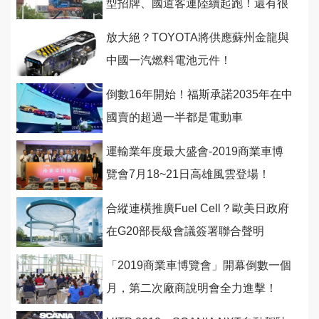
型招牌、國道客運陸續起跑！還有很
多好康別錯過！
放大絕？TOYOTA將供應蘇州金龍與
中國一汽燃料電池元件！
倒數16年開始！福斯承諾2035年在中
國賣的超過一半都是電動車
運輸業年度最大盛會-2019商業車博
覽會7月18~21日高雄風雲登場！
合縱連橫推廣Fuel Cell？歐美日政府
在G20部長級會議簽署聯合聲明
「2019商業車博覽會」開幕倒數一個
月，第二次廠商說明會全力進擊！