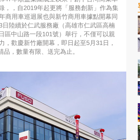
錄，，自2019年起更將「服務創新」作為集
9年商用車巡迴展也與新竹商用車據點開幕同
月3日陸續於仁武服務廠（高雄市仁武區高楠
日區中山路一段101號）舉行，不僅可以親
的魅力，歡慶新竹廠開幕，即日起至5月31日，
廠精品，數量有限、送完為止。