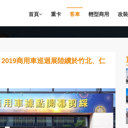
首頁
重卡
客車
輕型商用
改裝
2019商用車巡迴展陸續於竹北、仁