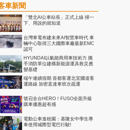
客車新聞
「雙北AI公車站長」正式上線 掃一
下、用說的就知道
台灣車電布建未來AI智慧車時代 車
輛中心取得三大國際車廠最新EMC
認可
HYUNDAI以氫能商用車技術力 攜
手消防單位建構新能源運具救災應
變基礎
端午連續假期 首都客運北宜國道客
運路線 加密直達車班次疏運
號召全台HERO！FUSO全面升級
購車優惠超有感
電動公車進校園：基隆女中學生專
車使用城際型電巴行駛!