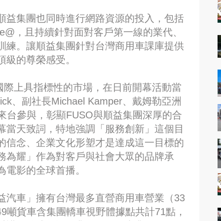
順益集團也同時進行網路資源的投入，包括
ne@，且持續針對面對客戶第一線的業代、
訓練。讓順益集團針對台灣商用車課庫提供
頂級的尊榮感受。
在國際上具指標性的市場，在日前開幕活動當
ick、副社長Michael Kamper、戴姆勒亞洲
均親自來台參與，彰顯FUSO與順益集團深厚的合
幕當天致詞，特地強調「服務創新」這個目
的信念、企業文化形塑才是達成這一目標的
務為耀」作為對客戶與社會大眾的品牌承
為電影的全球首播。
益汽車」擁有台灣最多直營商用車營業（33
49噸貨車含集團轎車視野體據點共計71點，