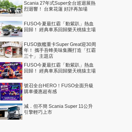
Scania 27年式Super全台巡迴展熱
烈迴響！ 台東花蓮 好評再加場
FUSO今夏最扛霸「動紫趴」熱血
回歸！ 經典車系回歸樂天桃猿主場
FUSO旗艦重卡Super Great迎30周
年！ 攜手吾蜂美味集團打造「扛霸
三十」 主題店
FUSO今夏最扛霸「動紫趴」熱血
回歸！ 經典車系回歸樂天桃猿主場
號召全台HERO！FUSO全面升級
購車優惠超有感
減．但不簡 Scania Super 11公升
引擎輕巧上市