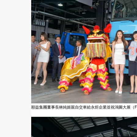
順益集團董事長林純姬親自交車給永炬企業並祝鴻圖大展（FUSO 