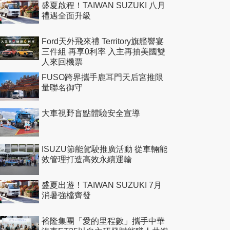
盛夏啟程！TAIWAN SUZUKI 八月
禮遇全面升級
Ford天外飛來禮 Territory旗艦響宴
三件組 再享0利率 入主再抽美國雙
人來回機票
FUSO跨界攜手鹿耳門天后宮推限
量聯名御守
大車視野盲點體驗安全宣導
ISUZU節能駕駛推廣活動 從車輛能
效管理打造高效永續運輸
盛夏出遊！TAIWAN SUZUKI 7月
消暑強檔齊發
裕隆集團「愛的里程數」攜手中華