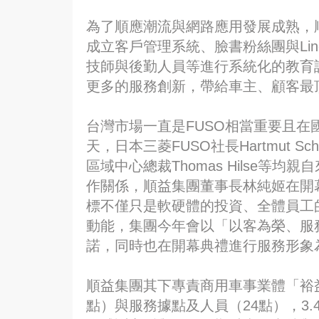
為了順應潮流與網路應用發展成熟，
成立客戶管理系統、臉書粉絲團與Li
技師與後勤人員等進行系統化的教育
更多的服務創新，帶給車主、顧客最
台灣市場一直是FUSO相當重要且
天，日本三菱FUSO社長Hartmut Sch
區域中心總裁Thomas Hilse等
作關係，順益集團董事長林純姬在開
標不僅只是軟硬體的投資、全體員工
動能，集團今年會以「以客為榮、服
諾，同時也在開幕典禮進行服務形象
順益集團其下專責商用車事業體「裕
點）與服務據點及人員（24點），3.