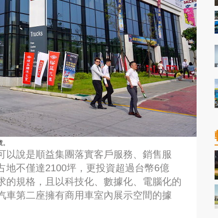
號。
可以說是順益集團落實客戶服務、銷售服
地不僅達2100坪，更投資超過台幣6億
求的規格，且以科技化、數據化、電腦化的
汽車第二座擁有商用車室內展示空間的據