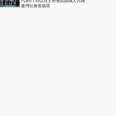
汽車ET35以自主研發賦能職人共織
臺灣社會善循環