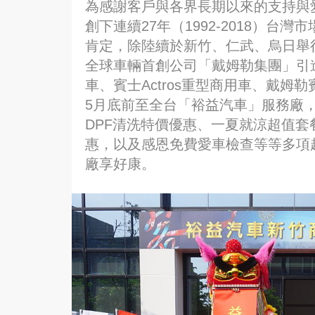
為感謝客戶與各界長期以來的支持與
創下連續27年（1992-2018）台
肯定，除陸續於新竹、仁武、烏日舉
全球車輛首創公司「戴姆勒集團」引
車、賓士Actros重型商用車、戴姆
5月底前至全台「裕益汽車」服務廠
DPF清洗特價優惠、一夏就涼超值
惠，以及感恩免費愛車檢查等等多項
廠享好康。