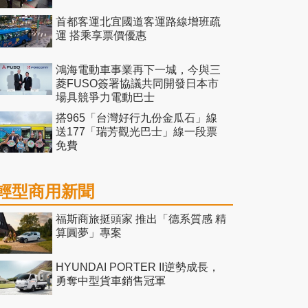
首都客運北宜國道客運路線增班疏
運 搭乘享票價優惠
鴻海電動車事業再下一城，今與三
菱FUSO簽署協議共同開發日本市
場具競爭力電動巴士
搭965「台灣好行九份金瓜石」線
送177「瑞芳觀光巴士」線一段票
免費
輕型商用新聞
福斯商旅挺頭家 推出「德系質感 精
算圓夢」專案
HYUNDAI PORTER II逆勢成長，
勇奪中型貨車銷售冠軍