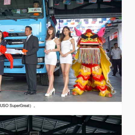
SuperGreat）。