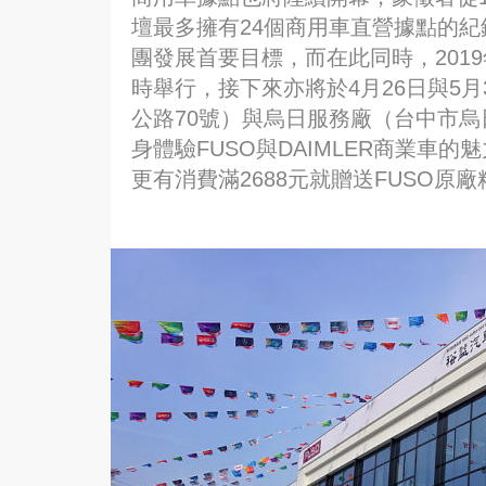
壇最多擁有24個商用車直營據點的紀
團發展首要目標，而在此同時，201
時舉行，接下來亦將於4月26日與5
公路70號）與烏日服務廠（台中市烏
身體驗FUSO與DAIMLER商業車
更有消費滿2688元就贈送FUSO原