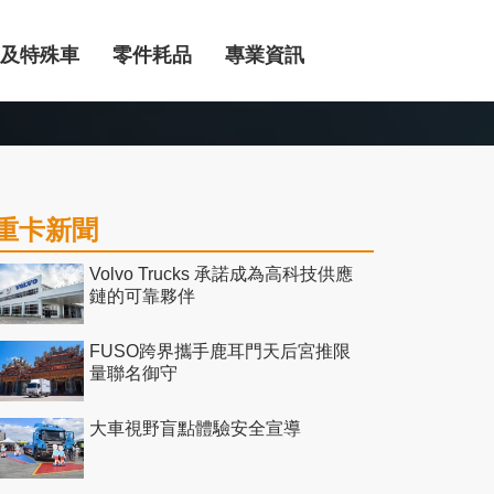
及特殊車
零件耗品
專業資訊
重卡新聞
Volvo Trucks 承諾成為高科技供應
鏈的可靠夥伴
FUSO跨界攜手鹿耳門天后宮推限
量聯名御守
大車視野盲點體驗安全宣導