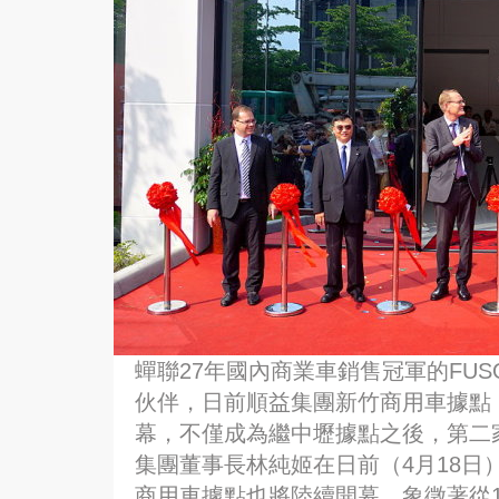
蟬聯27年國內商業車銷售冠軍的FU
伙伴，日前順益集團新竹商用車據點
幕，不僅成為繼中壢據點之後，第二
集團董事長林純姬在日前（4月18日
商用車據點也將陸續開幕，象徵著從1