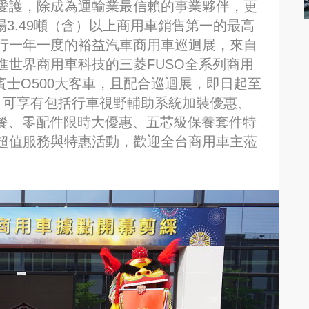
愛護，除成為運輸業最信賴的事業夥伴，更
灣市場3.49噸（含）以上商用車銷售第一的最高
行一年一度的裕益汽車商用車巡迴展，來自
進世界商用車科技的三菱FUSO全系列商用
勒賓士O500大客車，且配合巡迴展，即日起至
，可享有包括行車視野輔助系統加裝優惠、
套餐、零配件限時大優惠、五芯級保養套件特
超值服務與特惠活動，歡迎全台商用車主蒞