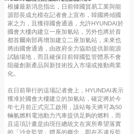
根據最新消息指出，日前韓國貿易工業與能
源部長成允模在記者會上宣布，韓國將傾國
家之力，且獲得國會通過，允許HYUNDAI於
國會大樓內建立一座加氫站，另外也將於首
都首爾南部再增加建立二座加氫站，未來也
將由國會通過，由政府全力協助提供新能源
試驗場地，而且確保目前韓國監管體系不會
阻礙創新產品與新技術投入市場或推動商業
化。
在日前舉行的這場記者會上，HYUNDAI表示
獲准於國會大樓建立的加氫站，確定將於今
年七月前正式完工啟用，該站每天將可為50
輛氫燃料電池動力汽車提供足夠的燃料，而
且這項計畫是由現任總統文在寅所希望落實
的「沙盒監管」體系的概念，即在不違反監