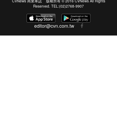
CVNews 商業車誌 版權所有 © 2016 CVNews All Rights
Reserved. TEL:(02)2768-9907
editor@cvn.com.tw