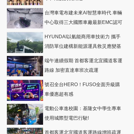
台灣車電布建未來AI智慧車時代 車輛
中心取得三大國際車廠最新EMC認可
HYUNDAI以氫能商用車技術力 攜手
消防單位建構新能源運具救災應變基
礎
端午連續假期 首都客運北宜國道客運
路線 加密直達車班次疏運
號召全台HERO！FUSO全面升級購
車優惠超有感
電動公車進校園：基隆女中學生專車
使用城際型電巴行駛!
首都客運北宜國道客運路線增班疏運