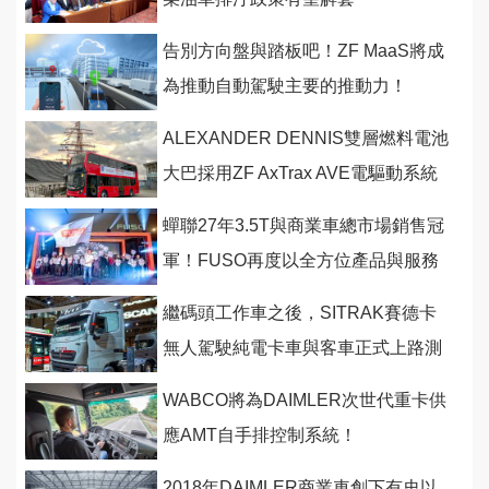
告別方向盤與踏板吧！ZF MaaS將成
為推動自動駕駛主要的推動力！
ALEXANDER DENNIS雙層燃料電池
大巴採用ZF AxTrax AVE電驅動系統
蟬聯27年3.5T與商業車總市場銷售冠
軍！FUSO再度以全方位產品與服務
與運輸頭家一同奮鬥
繼碼頭工作車之後，SITRAK賽德卡
無人駕駛純電卡車與客車正式上路測
試！
WABCO將為DAIMLER次世代重卡供
應AMT自手排控制系統！
2018年DAIMLER商業車創下有史以