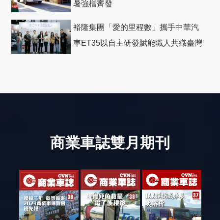
暑強檔齊發
裕隆集團「愛的里程數」攜手中華汽
車ET35以自主研發賦能職人共織臺灣
社會善循環
商業車誌雙月期刊