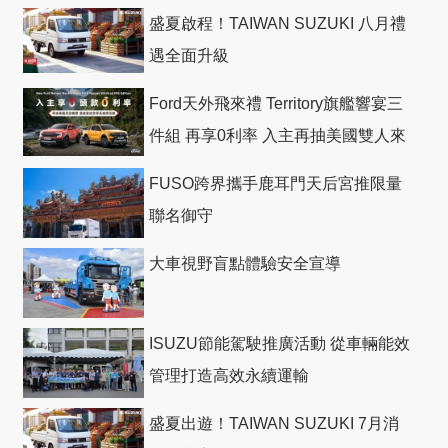
盛夏啟程！TAIWAN SUZUKI 八月禮
遇全面升級
Ford天外飛來禮 Territory旗艦響宴三
件組 再享0利率 入主再抽美國雙人來
回機票
FUSO跨界攜手鹿耳門天后宮推限量
聯名御守
大車視野盲點體驗安全宣導
ISUZU節能駕駛推廣活動 從車輛能效
管理打造高效永續運輸
盛夏出遊！TAIWAN SUZUKI 7月消