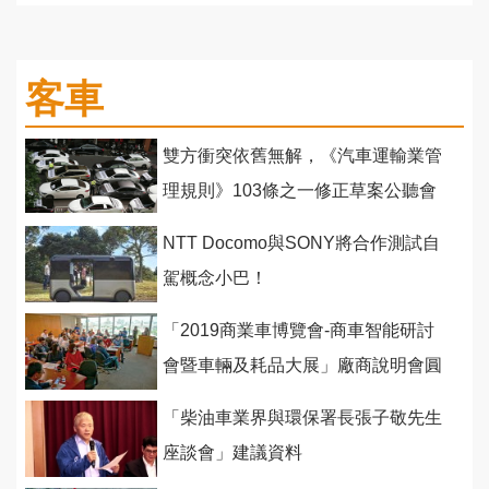
客車
雙方衝突依舊無解，《汽車運輸業管
理規則》103條之一修正草案公聽會
爭執不斷
NTT Docomo與SONY將合作測試自
駕概念小巴！
「2019商業車博覽會-商車智能研討
會暨車輛及耗品大展」廠商說明會圓
滿進行
「柴油車業界與環保署長張子敬先生
座談會」建議資料