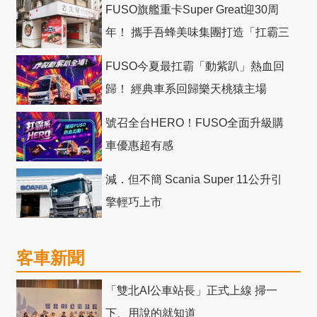
FUSO旗艦重卡Super Great迎30周
年！ 攜手吾蜂美味集團打造「扛霸三
十」 主題店
FUSO今夏最扛霸「動紫趴」熱血回
歸！ 經典車系回歸樂天桃猿主場
號召全台HERO！FUSO全面升級購
車優惠超有感
減．但不簡 Scania Super 11公升引
擎輕巧上市
客車新聞
「雙北AI公車站長」正式上線 掃一
下、用說的就知道