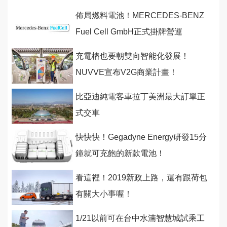
佈局燃料電池！MERCEDES-BENZ
Fuel Cell GmbH正式掛牌營運
充電樁也要朝雙向智能化發展！
NUVVE宣布V2G商業計畫！
比亞迪純電客車拉丁美洲最大訂單正
式交車
快快快！Gegadyne Energy研發15分
鐘就可充飽的新款電池！
看這裡！2019新政上路，還有跟荷包
有關大小事喔！
1/21以前可在台中水湳智慧城試乘工