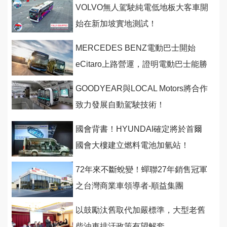
VOLVO無人駕駛純電低地板大客車開
始在新加坡實地測試！
MERCEDES BENZ電動巴士開始
eCitaro上路營運，證明電動巴士能勝
任載客任務
GOODYEAR與LOCAL Motors將合作
致力發展自動駕駛技術！
國會背書！HYUNDAI確定將於首爾
國會大樓建立燃料電池加氫站！
72年來不斷蛻變！蟬聯27年銷售冠軍
之台灣商業車領導者-順益集團
以鼓勵汰舊取代加嚴標準，大型老舊
柴油車排汙政策有望解套