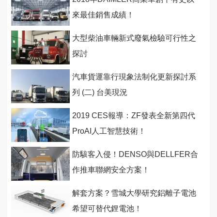
來最佳銷售成績！
大型柴油車輛新式廢氣檢驗可行性之
探討
汽車貨運靠行現象法制化更新探討系
列 (二) 台美現況
2019 CES報導：ZF發表全新第四代
ProAI人工智慧技術！
防駭客入侵！DENSO與DELLFER合
作推車聯網安全方案！
解套方案？雪城大學研究鋁離子電池
希望可替代鋰電池！