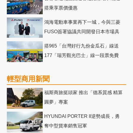
搭乘享票價優惠
鴻海電動車事業再下一城，今與三菱
FUSO簽署協議共同開發日本市場具
競爭力電動巴士
搭965「台灣好行九份金瓜石」線送
177「瑞芳觀光巴士」線一段票免費
輕型商用新聞
福斯商旅挺頭家 推出「德系質感 精算
圓夢」專案
HYUNDAI PORTER II逆勢成長，勇
奪中型貨車銷售冠軍