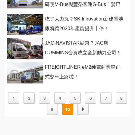
研院M-Bus與豐榮客運G-Bus自駕巴
士！
吃了大力丸？SK Innovation新建電池
廠將讓2020年產能提升十倍！
JAC-NAVISTAR結束？JAC與
CUMMINS合資成立全新動力公司！
FREIGHTLINER eM2純電商業車正
式交車上路啦！
1
2
3
4
5
6
7
8
9
10