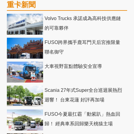
重卡新聞
Volvo Trucks 承諾成為高科技供應鏈
的可靠夥伴
FUSO跨界攜手鹿耳門天后宮推限量
聯名御守
大車視野盲點體驗安全宣導
Scania 27年式Super全台巡迴展熱烈
迴響！ 台東花蓮 好評再加場
FUSO今夏最扛霸「動紫趴」熱血回
歸！ 經典車系回歸樂天桃猿主場