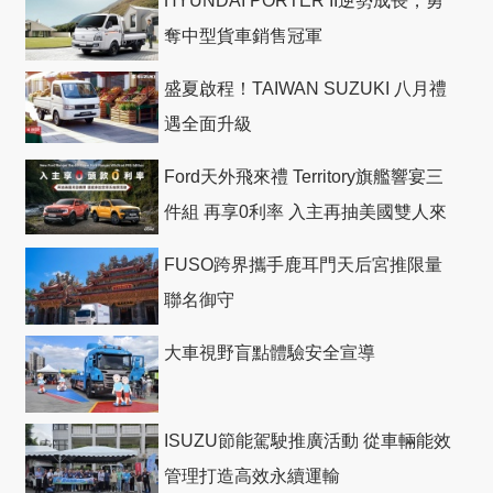
HYUNDAI PORTER II逆勢成長，勇
奪中型貨車銷售冠軍
盛夏啟程！TAIWAN SUZUKI 八月禮
遇全面升級
Ford天外飛來禮 Territory旗艦響宴三
件組 再享0利率 入主再抽美國雙人來
回機票
FUSO跨界攜手鹿耳門天后宮推限量
聯名御守
大車視野盲點體驗安全宣導
ISUZU節能駕駛推廣活動 從車輛能效
管理打造高效永續運輸