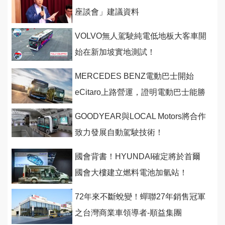
座談會」建議資料
VOLVO無人駕駛純電低地板大客車開
始在新加坡實地測試！
MERCEDES BENZ電動巴士開始
eCitaro上路營運，證明電動巴士能勝
任載客任務
GOODYEAR與LOCAL Motors將合作
致力發展自動駕駛技術！
國會背書！HYUNDAI確定將於首爾
國會大樓建立燃料電池加氫站！
72年來不斷蛻變！蟬聯27年銷售冠軍
之台灣商業車領導者-順益集團