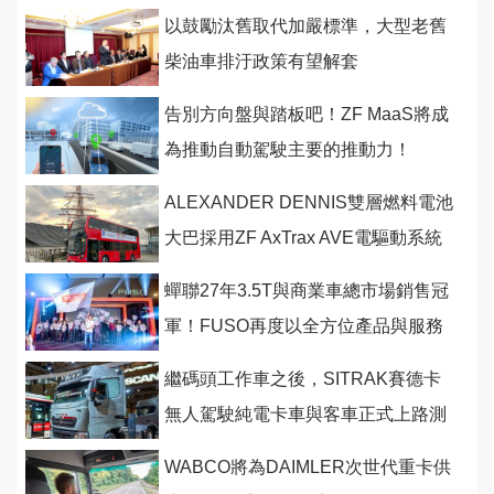
以鼓勵汰舊取代加嚴標準，大型老舊
柴油車排汙政策有望解套
告別方向盤與踏板吧！ZF MaaS將成
為推動自動駕駛主要的推動力！
ALEXANDER DENNIS雙層燃料電池
大巴採用ZF AxTrax AVE電驅動系統
蟬聯27年3.5T與商業車總市場銷售冠
軍！FUSO再度以全方位產品與服務
與運輸頭家一同奮鬥
繼碼頭工作車之後，SITRAK賽德卡
無人駕駛純電卡車與客車正式上路測
試！
WABCO將為DAIMLER次世代重卡供