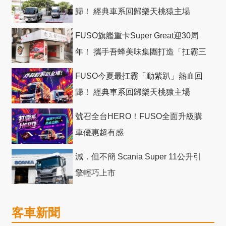
歸！ 經典車系回歸樂天桃猿主場
FUSO旗艦重卡Super Great迎30周
年！ 攜手吾蜂美味集團打造「扛霸三
十」 主題店
FUSO今夏最扛霸「動紫趴」熱血回
歸！ 經典車系回歸樂天桃猿主場
號召全台HERO！FUSO全面升級購
車優惠超有感
減．但不簡 Scania Super 11公升引
擎輕巧上市
客車新聞