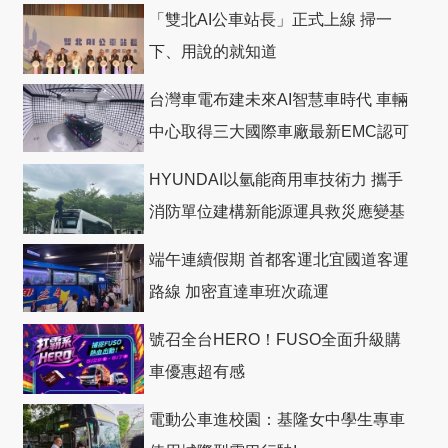
「雙北AI公車站長」正式上線 掃一
下、用說的就知道
台灣車電布建未來AI智慧車時代 車輛
中心取得三大國際車廠最新EMC認可
HYUNDAI以氫能商用車技術力 攜手
消防單位建構新能源運具救災應變基
礎
端午連續假期 首都客運北宜國道客運
路線 加密直達車班次疏運
號召全台HERO！FUSO全面升級購
車優惠超有感
電動公車進校園：基隆女中學生專車