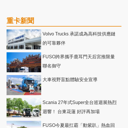
重卡新聞
Volvo Trucks 承諾成為高科技供應鏈
的可靠夥伴
FUSO跨界攜手鹿耳門天后宮推限量
聯名御守
大車視野盲點體驗安全宣導
Scania 27年式Super全台巡迴展熱烈
迴響！ 台東花蓮 好評再加場
FUSO今夏最扛霸「動紫趴」熱血回