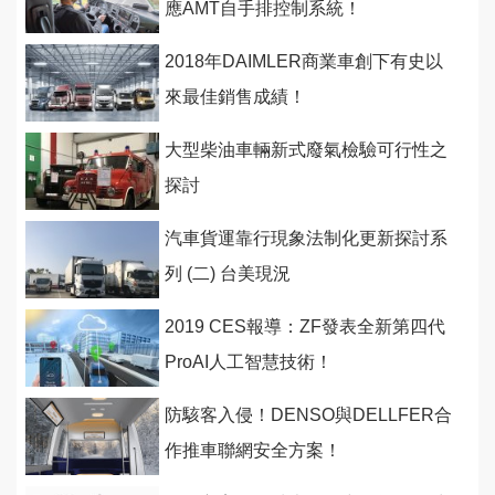
應AMT自手排控制系統！
2018年DAIMLER商業車創下有史以
來最佳銷售成績！
大型柴油車輛新式廢氣檢驗可行性之
探討
汽車貨運靠行現象法制化更新探討系
列 (二) 台美現況
2019 CES報導：ZF發表全新第四代
ProAI人工智慧技術！
防駭客入侵！DENSO與DELLFER合
作推車聯網安全方案！