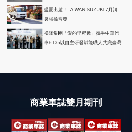
盛夏出遊！TAIWAN SUZUKI 7月消
暑強檔齊發
裕隆集團「愛的里程數」攜手中華汽
車ET35以自主研發賦能職人共織臺灣
社會善循環
商業車誌雙月期刊