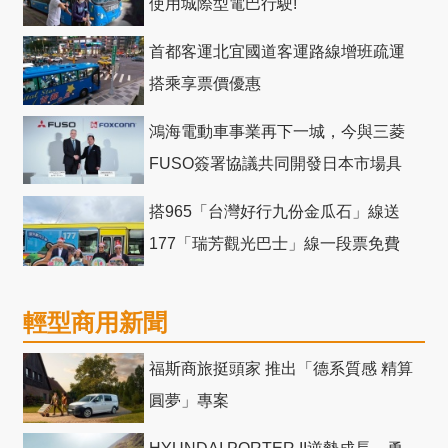
使用城際型電巴行駛!
首都客運北宜國道客運路線增班疏運
搭乘享票價優惠
鴻海電動車事業再下一城，今與三菱
FUSO簽署協議共同開發日本市場具
競爭力電動巴士
搭965「台灣好行九份金瓜石」線送
177「瑞芳觀光巴士」線一段票免費
輕型商用新聞
福斯商旅挺頭家 推出「德系質感 精算
圓夢」專案