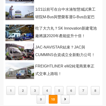
1/21以前可在台中水湳智慧城試乘工
研院M-Bus與豐榮客運G-Bus自駕巴
士！
吃了大力丸？SK Innovation新建電池
廠將讓2020年產能提升十倍！
JAC-NAVISTAR結束？JAC與
CUMMINS合資成立全新動力公司！
FREIGHTLINER eM2純電商業車正
式交車上路啦！
1
2
3
4
5
6
7
8
9
10