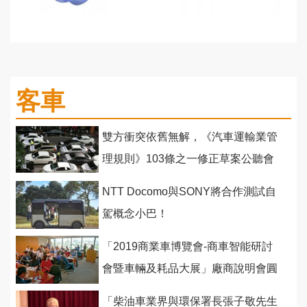
客車
雙方衝突依舊無解，《汽車運輸業管
理規則》103條之一修正草案公聽會
爭執不斷
NTT Docomo與SONY將合作測試自
駕概念小巴！
「2019商業車博覽會-商車智能研討
會暨車輛及耗品大展」廠商說明會圓
滿進行
「柴油車業界與環保署長張子敬先生