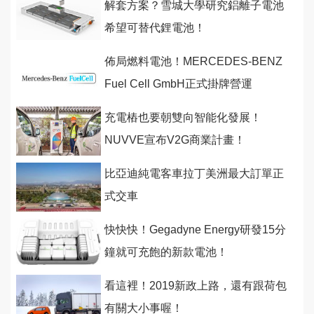
解套方案？雪城大學研究鋁離子電池
希望可替代鋰電池！
佈局燃料電池！MERCEDES-BENZ
Fuel Cell GmbH正式掛牌營運
充電樁也要朝雙向智能化發展！
NUVVE宣布V2G商業計畫！
比亞迪純電客車拉丁美洲最大訂單正
式交車
快快快！Gegadyne Energy研發15分
鐘就可充飽的新款電池！
看這裡！2019新政上路，還有跟荷包
有關大小事喔！