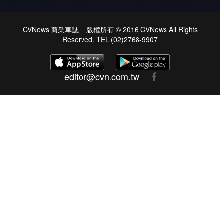
CVNews 商業車誌 版權所有 © 2016 CVNews All Rights
Reserved. TEL:(02)2768-9907
editor@cvn.com.tw