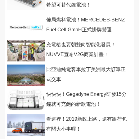
希望可替代鋰電池！
佈局燃料電池！MERCEDES-BENZ
Fuel Cell GmbH正式掛牌營運
充電樁也要朝雙向智能化發展！
NUVVE宣布V2G商業計畫！
比亞迪純電客車拉丁美洲最大訂單正
式交車
快快快！Gegadyne Energy研發15分
鐘就可充飽的新款電池！
看這裡！2019新政上路，還有跟荷包
有關大小事喔！