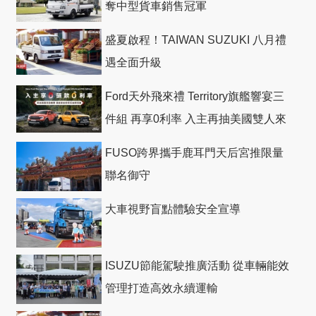
奪中型貨車銷售冠軍
盛夏啟程！TAIWAN SUZUKI 八月禮
遇全面升級
Ford天外飛來禮 Territory旗艦響宴三
件組 再享0利率 入主再抽美國雙人來
回機票
FUSO跨界攜手鹿耳門天后宮推限量
聯名御守
大車視野盲點體驗安全宣導
ISUZU節能駕駛推廣活動 從車輛能效
管理打造高效永續運輸