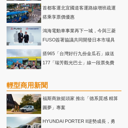
首都客運北宜國道客運路線增班疏運
搭乘享票價優惠
鴻海電動車事業再下一城，今與三菱
FUSO簽署協議共同開發日本市場具
競爭力電動巴士
搭965「台灣好行九份金瓜石」線送
177「瑞芳觀光巴士」線一段票免費
輕型商用新聞
福斯商旅挺頭家 推出「德系質感 精算
圓夢」專案
HYUNDAI PORTER II逆勢成長，勇