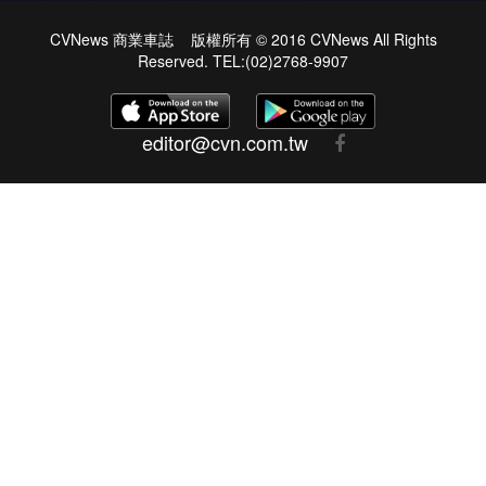
CVNews 商業車誌 版權所有 © 2016 CVNews All Rights
Reserved. TEL:(02)2768-9907
editor@cvn.com.tw