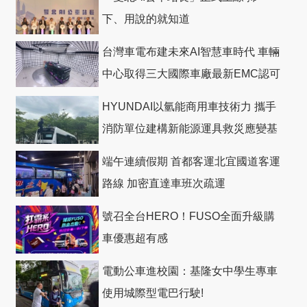
下、用說的就知道
台灣車電布建未來AI智慧車時代 車輛
中心取得三大國際車廠最新EMC認可
HYUNDAI以氫能商用車技術力 攜手
消防單位建構新能源運具救災應變基
礎
端午連續假期 首都客運北宜國道客運
路線 加密直達車班次疏運
號召全台HERO！FUSO全面升級購
車優惠超有感
電動公車進校園：基隆女中學生專車
使用城際型電巴行駛!