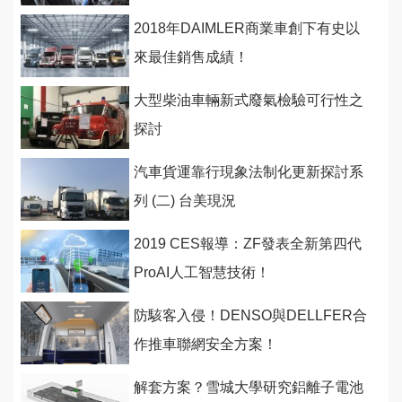
2018年DAIMLER商業車創下有史以
來最佳銷售成績！
大型柴油車輛新式廢氣檢驗可行性之
探討
汽車貨運靠行現象法制化更新探討系
列 (二) 台美現況
2019 CES報導：ZF發表全新第四代
ProAI人工智慧技術！
防駭客入侵！DENSO與DELLFER合
作推車聯網安全方案！
解套方案？雪城大學研究鋁離子電池