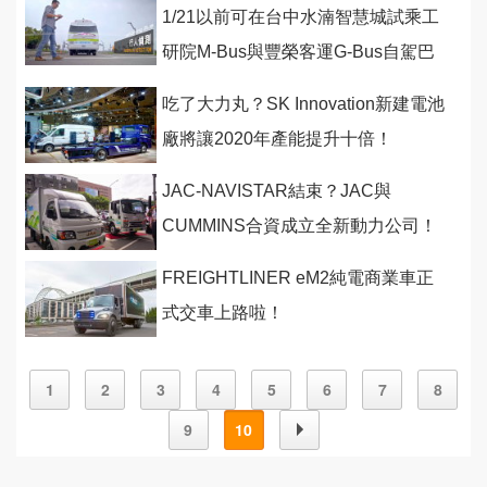
1/21以前可在台中水湳智慧城試乘工
研院M-Bus與豐榮客運G-Bus自駕巴
士！
吃了大力丸？SK Innovation新建電池
廠將讓2020年產能提升十倍！
JAC-NAVISTAR結束？JAC與
CUMMINS合資成立全新動力公司！
FREIGHTLINER eM2純電商業車正
式交車上路啦！
1
2
3
4
5
6
7
8
9
10