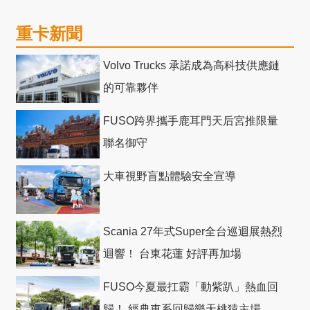
重卡新聞
Volvo Trucks 承諾成為高科技供應鏈
的可靠夥伴
FUSO跨界攜手鹿耳門天后宮推限量
聯名御守
大車視野盲點體驗安全宣導
Scania 27年式Super全台巡迴展熱烈
迴響！ 台東花蓮 好評再加場
FUSO今夏最扛霸「動紫趴」熱血回
歸！ 經典車系回歸樂天桃猿主場