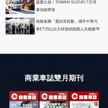
盛夏出遊！TAIWAN SUZUKI 7月消
暑強檔齊發
裕隆集團「愛的里程數」攜手中華汽
車ET35以自主研發賦能職人共織臺灣
社會善循環
商業車誌雙月期刊