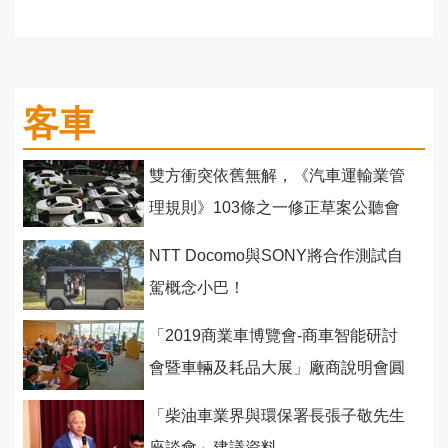
客車
雙方衝突依舊無解，《汽車運輸業管
理規則》103條之一修正草案公聽會
爭執不斷
NTT Docomo與SONY將合作測試自
駕概念小巴！
「2019商業車博覽會-商車智能研討
會暨車輛及耗品大展」廠商說明會圓
滿進行
「柴油車業界與環保署長張子敬先生
座談會」建議資料