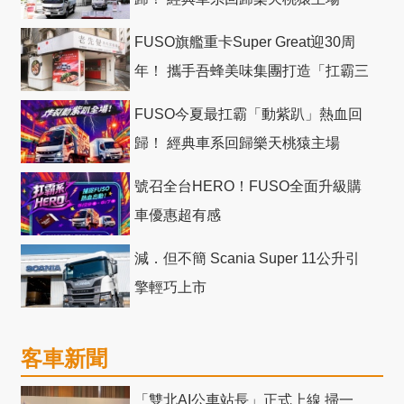
FUSO旗艦重卡Super Great迎30周
年！ 攜手吾蜂美味集團打造「扛霸三
十」 主題店
FUSO今夏最扛霸「動紫趴」熱血回
歸！ 經典車系回歸樂天桃猿主場
號召全台HERO！FUSO全面升級購
車優惠超有感
減．但不簡 Scania Super 11公升引
擎輕巧上市
客車新聞
「雙北AI公車站長」正式上線 掃一