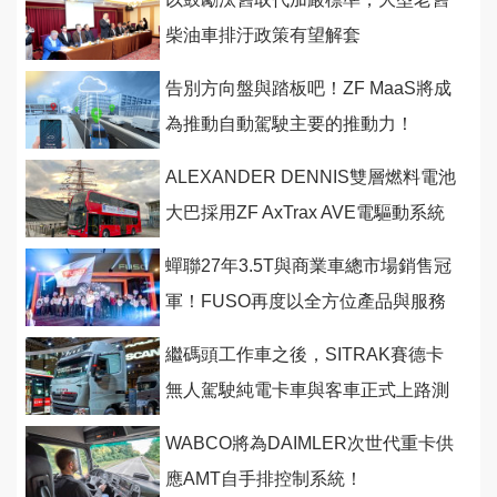
柴油車排汙政策有望解套
告別方向盤與踏板吧！ZF MaaS將成
為推動自動駕駛主要的推動力！
ALEXANDER DENNIS雙層燃料電池
大巴採用ZF AxTrax AVE電驅動系統
蟬聯27年3.5T與商業車總市場銷售冠
軍！FUSO再度以全方位產品與服務
與運輸頭家一同奮鬥
繼碼頭工作車之後，SITRAK賽德卡
無人駕駛純電卡車與客車正式上路測
試！
WABCO將為DAIMLER次世代重卡供
應AMT自手排控制系統！