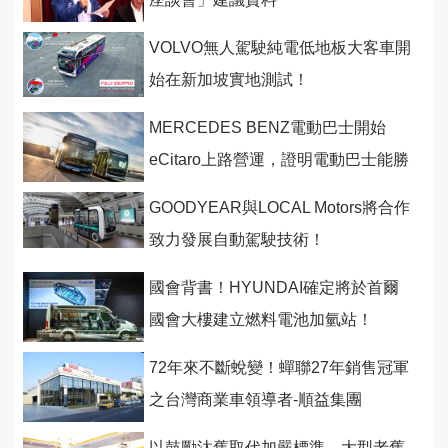
VOLVO無人駕駛純電低地板大客車開
始在新加坡實地測試！
MERCEDES BENZ電動巴士開始
eCitaro上路營運，證明電動巴士能勝
任載客任務
GOODYEAR與LOCAL Motors將合作
致力發展自動駕駛技術！
國會背書！HYUNDAI確定將於首爾
國會大樓建立燃料電池加氫站！
72年來不斷蛻變！蟬聯27年銷售冠軍
之台灣商業車領導者-順益集團
以鼓勵汰舊取代加嚴標準，大型老舊