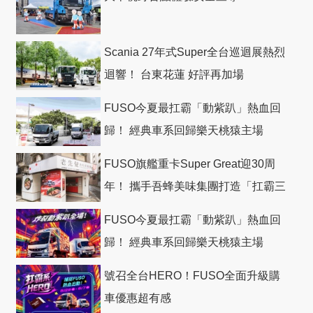
Scania 27年式Super全台巡迴展熱烈
迴響！ 台東花蓮 好評再加場
FUSO今夏最扛霸「動紫趴」熱血回
歸！ 經典車系回歸樂天桃猿主場
FUSO旗艦重卡Super Great迎30周
年！ 攜手吾蜂美味集團打造「扛霸三
十」 主題店
FUSO今夏最扛霸「動紫趴」熱血回
歸！ 經典車系回歸樂天桃猿主場
號召全台HERO！FUSO全面升級購
車優惠超有感