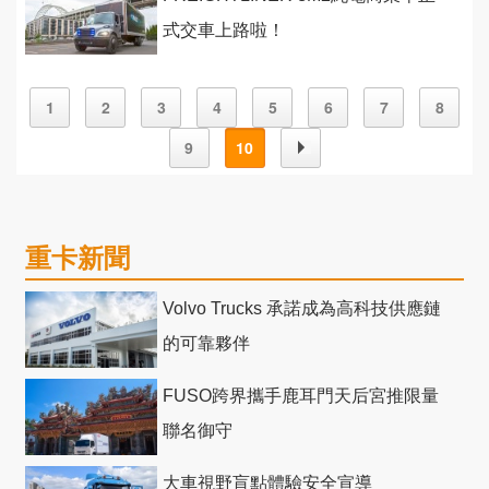
式交車上路啦！
1
2
3
4
5
6
7
8
9
10
重卡新聞
Volvo Trucks 承諾成為高科技供應鏈
的可靠夥伴
FUSO跨界攜手鹿耳門天后宮推限量
聯名御守
大車視野盲點體驗安全宣導