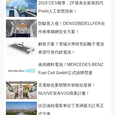
2019 CES報導：ZF發表全新第四代
ProAI人工智慧技術！
防駭客入侵！DENSO與DELLFER合
作推車聯網安全方案！
解套方案？雪城大學研究鋁離子電池
希望可替代鋰電池！
佈局燃料電池！MERCEDES-BENZ
Fuel Cell GmbH正式掛牌營運
充電樁也要朝雙向智能化發展！
NUVVE宣布V2G商業計畫！
比亞迪純電客車拉丁美洲最大訂單正
式交車