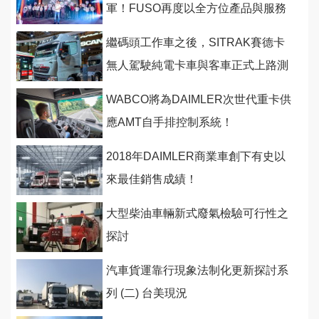
軍！FUSO再度以全方位產品與服務
與運輸頭家一同奮鬥
繼碼頭工作車之後，SITRAK賽德卡
無人駕駛純電卡車與客車正式上路測
試！
WABCO將為DAIMLER次世代重卡供
應AMT自手排控制系統！
2018年DAIMLER商業車創下有史以
來最佳銷售成績！
大型柴油車輛新式廢氣檢驗可行性之
探討
汽車貨運靠行現象法制化更新探討系
列 (二) 台美現況