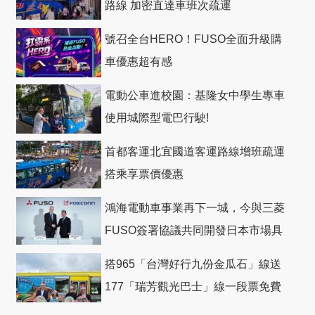
路線 加密直達車班次疏運
號召全台HERO！FUSO全面升級購
車優惠超有感
電動公車進校園：基隆女中學生專車
使用城際型電巴行駛!
首都客運北宜國道客運路線增班疏運
搭乘享票價優惠
鴻海電動車事業再下一城，今與三菱
FUSO簽署協議共同開發日本市場具
競爭力電動巴士
搭965「台灣好行九份金瓜石」線送
177「瑞芳觀光巴士」線一段票免費