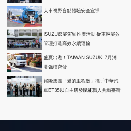
大車視野盲點體驗安全宣導
ISUZU節能駕駛推廣活動 從車輛能效
管理打造高效永續運輸
盛夏出遊！TAIWAN SUZUKI 7月消
暑強檔齊發
裕隆集團「愛的里程數」攜手中華汽
車ET35以自主研發賦能職人共織臺灣
社會善循環