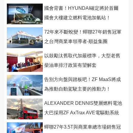
國會背書！HYUNDAI確定將於首爾
國會大樓建立燃料電池加氫站！
72年來不斷蛻變！蟬聯27年銷售冠軍
之台灣商業車領導者-順益集團
以鼓勵汰舊取代加嚴標準，大型老舊
柴油車排汙政策有望解套
告別方向盤與踏板吧！ZF MaaS將成
為推動自動駕駛主要的推動力！
ALEXANDER DENNIS雙層燃料電池
大巴採用ZF AxTrax AVE電驅動系統
蟬聯27年3.5T與商業車總市場銷售冠