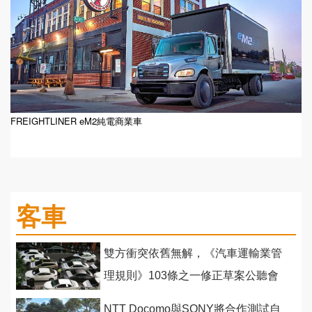
FREIGHTLINER eM2純電商業車
客車
雙方衝突依舊無解，《汽車運輸業管
理規則》103條之一修正草案公聽會
爭執不斷
NTT Docomo與SONY將合作測試自