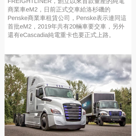
FREIGHTLINER，創立以來首款量產的純電
商業車eM2，日前正式交車給洛杉磯的
Penske商業車租賃公司，Penske表示連同這
首批eM2，2019年共有20輛車要交車，另外
還有eCascadia純電重卡也要正式上路。