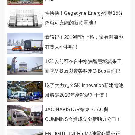
快快快！Gegadyne Energy研發15分
鐘就可充飽的新款電池！
看這裡！2019新政上路，還有跟荷包
有關大小事喔！
1/21以前可在台中水湳智慧城試乘工
研院M-Bus與豐榮客運G-Bus自駕巴
士！
吃了大力丸？SK Innovation新建電池
廠將讓2020年產能提升十倍！
JAC-NAVISTAR結束？JAC與
CUMMINS合資成立全新動力公司！
FREIGHTLINER eM2純電商業車正