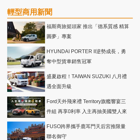
輕型商用新聞
福斯商旅挺頭家 推出「德系質感 精算
圓夢」專案
HYUNDAI PORTER II逆勢成長，勇
奪中型貨車銷售冠軍
盛夏啟程！TAIWAN SUZUKI 八月禮
遇全面升級
Ford天外飛來禮 Territory旗艦響宴三
件組 再享0利率 入主再抽美國雙人來
回機票
FUSO跨界攜手鹿耳門天后宮推限量
聯名御守