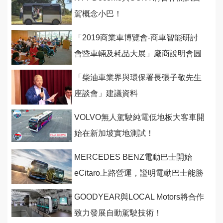
駕概念小巴！
「2019商業車博覽會-商車智能研討
會暨車輛及耗品大展」廠商說明會圓
滿進行
「柴油車業界與環保署長張子敬先生
座談會」建議資料
VOLVO無人駕駛純電低地板大客車開
始在新加坡實地測試！
MERCEDES BENZ電動巴士開始
eCitaro上路營運，證明電動巴士能勝
任載客任務
GOODYEAR與LOCAL Motors將合作
致力發展自動駕駛技術！