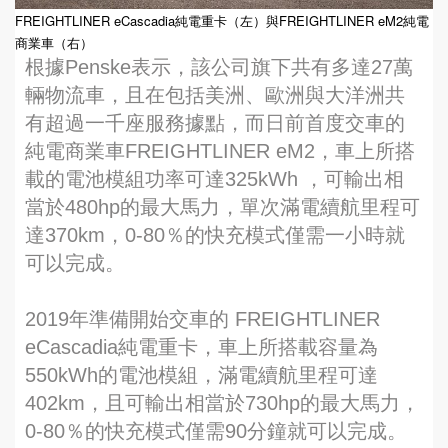
FREIGHTLINER eCascadia純電重卡（左）與FREIGHTLINER eM2純電
商業車（右）
根據Penske表示，該公司旗下共有多達27萬
輛物流車，且在包括美洲、歐洲與大洋洲共
有超過一千座服務據點，而日前首度交車的
純電商業車FREIGHTLINER eM2，車上所搭
載的電池模組功率可達325kWh ，可輸出相
當於480hp的最大馬力，單次滿電續航里程可
達370km，0-80％的快充模式僅需一小時就
可以完成。
2019年準備開始交車的 FREIGHTLINER
eCascadia純電重卡，車上所搭載容量為
550kWh的電池模組，滿電續航里程可達
402km，且可輸出相當於730hp的最大馬力，
0-80％的快充模式僅需90分鐘就可以完成。