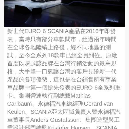
新世代EURO 6 SCANIA產品在2016年即發
表，當時只有部分車款問市，經過兩年時間
在全球各地陸續上路後，經不同地區的測
試，至今全系列18款車已經全員到位。原廠
首度以超越該品牌在台灣行銷活動的最高規
格，大手筆一口氣讓台灣的客戶見證新一代
產品的各項優勢，這也是在台銷售所有商業
車品牌中第一個搶先發表的EURO 6全系列重
卡。集團營運執行副總裁Mathias
Carlbaum、永德福汽車總經理Gerard van
Keulen、SCANIA亞太區域負責人暨永德福汽
車董事長Anders Gustafsson、集團造型與工
業設計部門總監Kristofer Hansen、SCANIA