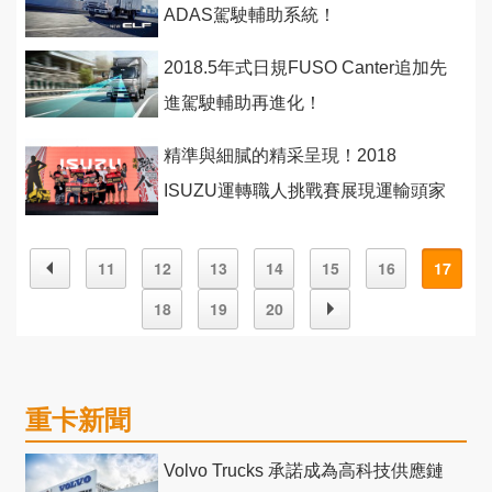
ADAS駕駛輔助系統！
2018.5年式日規FUSO Canter追加先
進駕駛輔助再進化！
精準與細膩的精采呈現！2018
ISUZU運轉職人挑戰賽展現運輸頭家
專業態度
11
12
13
14
15
16
17
18
19
20
重卡新聞
Volvo Trucks 承諾成為高科技供應鏈