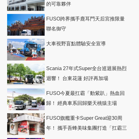
的可靠夥伴
FUSO跨界攜手鹿耳門天后宮推限量
聯名御守
大車視野盲點體驗安全宣導
Scania 27年式Super全台巡迴展熱烈
迴響！ 台東花蓮 好評再加場
FUSO今夏最扛霸「動紫趴」熱血回
歸！ 經典車系回歸樂天桃猿主場
FUSO旗艦重卡Super Great迎30周
年！ 攜手吾蜂美味集團打造「扛霸三
十」 主題店