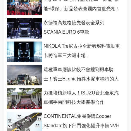
能•環保」新品發表會國內首度亮相！
永德福高規格搶先發表全系列
SCANIA EURO 6車款
NIKOLA Tre尼古拉全新氫燃料電動重
卡將進軍三大洲市場！
這種重車應該比較不會撞到機車騎
士！賓士Econic預拌水泥車獨特的大
視野設計
力挺培植新職人！ISUZU台北合眾汽
車攜手南開科技大學產學合作
CONTINENTAL集團併購Cooper
Standard旗下部門強化提升車輛NVH