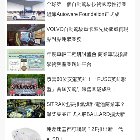
全球第一個自動駕駛技術國際性行業
組織Autoware Foundaiton正式成
立！
VOLVO自動駕駛重卡率先於挪威實現
點對點運礦業務！
年度車輛工程研討盛會 商業車誌擔當
學術與產業鏈結平台
恭喜60位安駕英雄！「FUSO英雄聯
盟」首屆安駕訓練營圓滿成功！
SITRAK也要推氫燃料電池商業車？
濰柴集團正式入股BALLARD擴大新
能源佈局！
連差速器都可聯網？ZF推出新一代
eLSD！