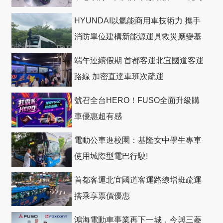
HYUNDAI以氫能商用車技術力 攜手
消防單位建構新能源運具救災應變基
礎
端午連續假期 首都客運北宜國道客運
路線 加密直達車班次疏運
號召全台HERO！FUSO全面升級購
車優惠超有感
電動公車進校園：基隆女中學生專車
使用城際型電巴行駛!
首都客運北宜國道客運路線增班疏運
搭乘享票價優惠
鴻海電動車事業再下一城，今與三菱