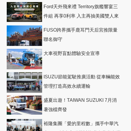
Ford天外飛來禮 Territory旗艦響宴三
件組 再享0利率 入主再抽美國雙人來
回機票
FUSO跨界攜手鹿耳門天后宮推限量
聯名御守
大車視野盲點體驗安全宣導
ISUZU節能駕駛推廣活動 從車輛能效
管理打造高效永續運輸
盛夏出遊！TAIWAN SUZUKI 7月消
暑強檔齊發
裕隆集團「愛的里程數」攜手中華汽