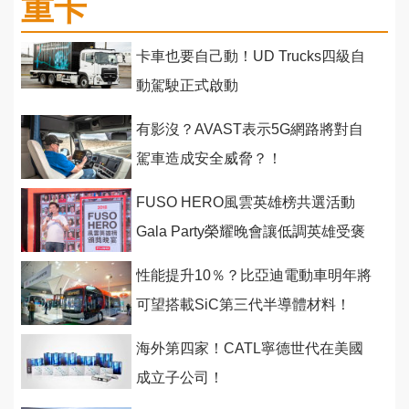
重卡
卡車也要自己動！UD Trucks四級自
動駕駛正式啟動
有影沒？AVAST表示5G網路將對自
駕車造成安全威脅？！
FUSO HERO風雲英雄榜共選活動
Gala Party榮耀晚會讓低調英雄受褒
揚！
性能提升10％？比亞迪電動車明年將
可望搭載SiC第三代半導體材料！
海外第四家！CATL寧德世代在美國
成立子公司！