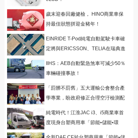
歲末迎春回廠健檢， HINO商業車保
持最佳狀態拼迎金豬年！
EINRIDE T-Pod純電自動駕駛卡車確
定將與ERICSSON、TELIA在瑞典進
行5G聯網合作！
IIHS：AEB自動緊急煞車可減少50％
車輛碰撞事故！
「罰髒不罰舊」五大運輸公會整合產
學專業，盼政府修正合理空汙檢測配
套
純電時代！江淮JAC i3、i5商業車首
度現身台塑商用車「節能•儲能•環
保」新品發表會
全新DAF CF於台塑商用車「節能•儲