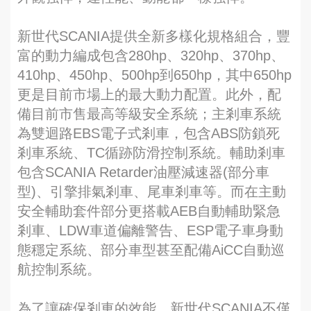
新世代SCANIA提供全新多樣化規格組合，豐
富的動力編成包含280hp、320hp、370hp、
410hp、450hp、500hp到650hp，其中650hp
更是目前市場上的最大動力配置。此外，配
備目前市售最高等級安全系統；主剎車系統
為雙迴路EBS電子式剎車，包含ABS防鎖死
剎車系統、TC循跡防滑控制系統。輔助剎車
包含SCANIA Retarder油壓減速器(部分車
型)、引擎排氣剎車、尾車剎車等。而在主動
安全輔助套件部分更搭載AEB自動輔助緊急
剎車、LDW車道偏離警告、ESP電子車身動
態穩定系統、部分車型甚至配備AiCC自動巡
航控制系統。
為了讓確保剎車的效能，新世代SCANIA不僅