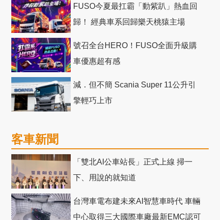
FUSO今夏最扛霸「動紫趴」熱血回
歸！ 經典車系回歸樂天桃猿主場
號召全台HERO！FUSO全面升級購
車優惠超有感
減．但不簡 Scania Super 11公升引
擎輕巧上市
客車新聞
「雙北AI公車站長」正式上線 掃一
下、用說的就知道
台灣車電布建未來AI智慧車時代 車輛
中心取得三大國際車廠最新EMC認可