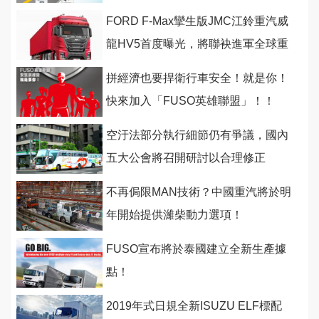
能力！
FORD F-Max攣生版JMC江鈴重汽威
龍HV5首度曝光，將聯袂進軍全球重
卡 市場！
拼經濟也要捍衛行車安全！就是你！
快來加入「FUSO英雄聯盟」！！
空汙法部分執行細節仍有爭議，國內
五大公會將召開研討以合理修正
不再侷限MAN技術？中國重汽將於明
年開始提供濰柴動力選項！
FUSO宣布將於泰國建立全新生產據
點！
2019年式日規全新ISUZU ELF標配