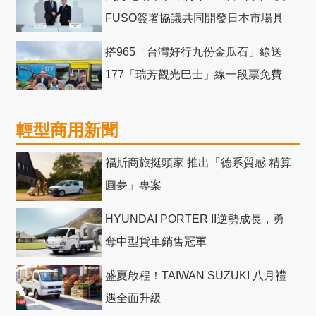
FUSO簽署協議共同開發日本市場具
競爭力電動巴士
搭965「台灣好行九份金瓜石」線送
177「瑞芳觀光巴士」線一段票免費
輕型商用新聞
福斯商旅挺頭家 推出「德系質感 精算
圓夢」專案
HYUNDAI PORTER II逆勢成長，勇
奪中型貨車銷售冠軍
盛夏啟程！TAIWAN SUZUKI 八月禮
遇全面升級