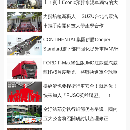
士！賓士Econic預拌水泥車獨特的大
視野設計
力挺培植新職人！ISUZU台北合眾汽
車攜手南開科技大學產學合作
CONTINENTAL集團併購Cooper
Standard旗下部門強化提升車輛NVH
能力！
FORD F-Max攣生版JMC江鈴重汽威
龍HV5首度曝光，將聯袂進軍全球重
卡 市場！
拼經濟也要捍衛行車安全！就是你！
快來加入「FUSO英雄聯盟」！！
空汙法部分執行細節仍有爭議，國內
五大公會將召開研討以合理修正