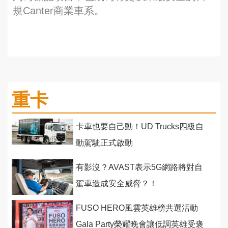
規Canter商業車系。
重卡
卡車也要自己動！UD Trucks四級自
動駕駛正式啟動
有影沒？AVAST表示5G網路將對自
駕車造成安全威脅？！
FUSO HERO風雲英雄榜共選活動
Gala Party榮耀晚會讓低調英雄受褒