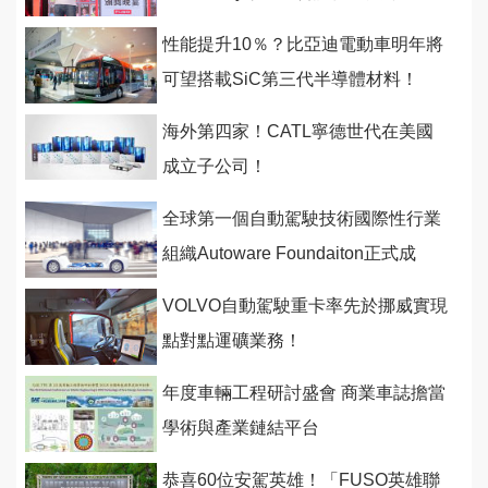
揚！
性能提升10％？比亞迪電動車明年將
可望搭載SiC第三代半導體材料！
海外第四家！CATL寧德世代在美國
成立子公司！
全球第一個自動駕駛技術國際性行業
組織Autoware Foundaiton正式成
立！
VOLVO自動駕駛重卡率先於挪威實現
點對點運礦業務！
年度車輛工程研討盛會 商業車誌擔當
學術與產業鏈結平台
恭喜60位安駕英雄！「FUSO英雄聯