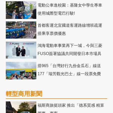
電動公車進校園：基隆女中學生專車
使用城際型電巴行駛!
首都客運北宜國道客運路線增班疏運
搭乘享票價優惠
鴻海電動車事業再下一城，今與三菱
FUSO簽署協議共同開發日本市場具
競爭力電動巴士
搭965「台灣好行九份金瓜石」線送
177「瑞芳觀光巴士」線一段票免費
輕型商用新聞
福斯商旅挺頭家 推出「德系質感 精算