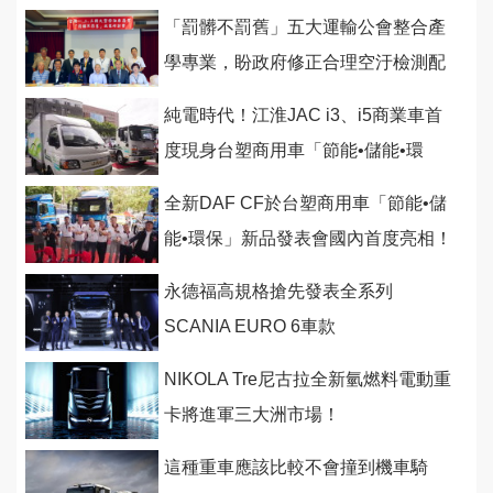
「罰髒不罰舊」五大運輸公會整合產
學專業，盼政府修正合理空汙檢測配
套
純電時代！江淮JAC i3、i5商業車首
度現身台塑商用車「節能•儲能•環
保」新品發表會
全新DAF CF於台塑商用車「節能•儲
能•環保」新品發表會國內首度亮相！
永德福高規格搶先發表全系列
SCANIA EURO 6車款
NIKOLA Tre尼古拉全新氫燃料電動重
卡將進軍三大洲市場！
這種重車應該比較不會撞到機車騎