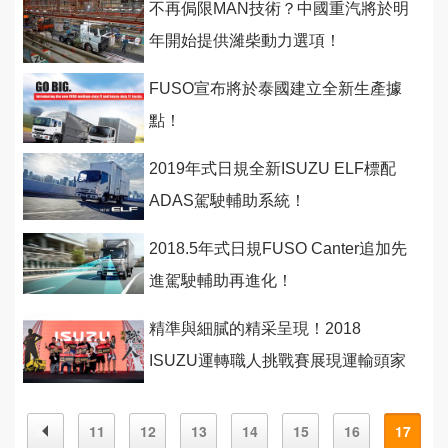
不再侷限MAN技術？中國重汽將於明
年開始提供濰柴動力選項！
FUSO宣布將於泰國建立全新生產據
點！
2019年式日規全新ISUZU ELF標配
ADAS駕駛輔助系統！
2018.5年式日規FUSO Canter追加先
進駕駛輔助再進化！
精準與細膩的精采呈現！2018
ISUZU運轉職人挑戰賽展現運輸頭家
專業態度
11
12
13
14
15
16
17