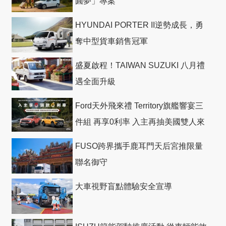
圓夢」專案
HYUNDAI PORTER II逆勢成長，勇
奪中型貨車銷售冠軍
盛夏啟程！TAIWAN SUZUKI 八月禮
遇全面升級
Ford天外飛來禮 Territory旗艦響宴三
件組 再享0利率 入主再抽美國雙人來
回機票
FUSO跨界攜手鹿耳門天后宮推限量
聯名御守
大車視野盲點體驗安全宣導