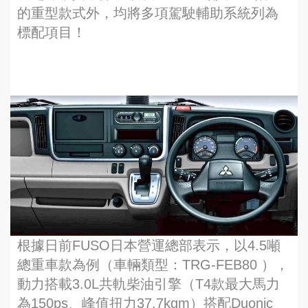
的重型款式外，均將多項駕駛輔助系統列為
標配項目！
根據日前FUSO日本營運總部表示，以4.5噸
總重車款為例（車輛類型：TRG-FEB80 ），
動力搭載3.0L共軌柴油引擎（T4款最大馬力
為150ps、峰值扭力37.7kgm）搭配Duonic