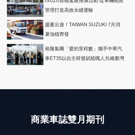
ISUZU節能駕駛推廣活動 從車輛能效
管理打造高效永續運輸
盛夏出遊！TAIWAN SUZUKI 7月消
暑強檔齊發
裕隆集團「愛的里程數」攜手中華汽
車ET35以自主研發賦能職人共織臺灣
社會善循環
商業車誌雙月期刊