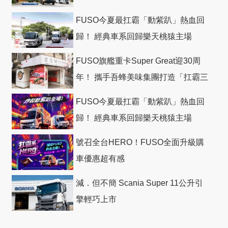
FUSO今夏最扛霸「動紫趴」熱血回
歸！ 經典車系回歸樂天桃猿主場
FUSO旗艦重卡Super Great迎30周
年！ 攜手吾蜂美味集團打造「扛霸三
十」 主題店
FUSO今夏最扛霸「動紫趴」熱血回
歸！ 經典車系回歸樂天桃猿主場
號召全台HERO！FUSO全面升級購
車優惠超有感
減．但不簡 Scania Super 11公升引
擎輕巧上市