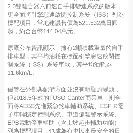
2.0雙離合器六前速自手排變速系統的版本，
更全面將引擎怠速啟閉控制系統（ISS）列為
標配項目，當地建議售價為521.532萬日圓
起，約合台幣144.04萬元。
原廠公布資訊顯示，擁有2噸積載重量的自手
排車型，其平均油耗在標配引擎怠速啟閉控
制系統（ISS）系統車款，其平均油耗為
11.6km/L。
儘管在外觀與配備方面並沒有明顯的變動，
但2018.5年式的FUSO Canter商業車，則全
面將AEBS先進緊急煞車輔助系統、ESP R電
子車輛穩定控制系統、車道偏離警示系統、
EPB電動停車輔助（含上坡起步輔助功能）
列為標配項目，也成為有史以來最安全的日