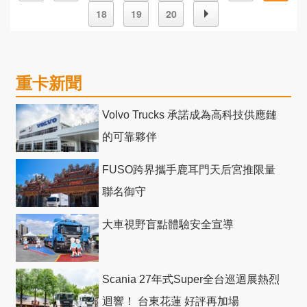
18
19
20
重卡新聞
Volvo Trucks 承諾成為高科技供應鏈
的可靠夥伴
FUSO跨界攜手鹿耳門天后宮推限量
聯名御守
大車視野盲點體驗安全宣導
Scania 27年式Super全台巡迴展熱烈
迴響！ 台東花蓮 好評再加場