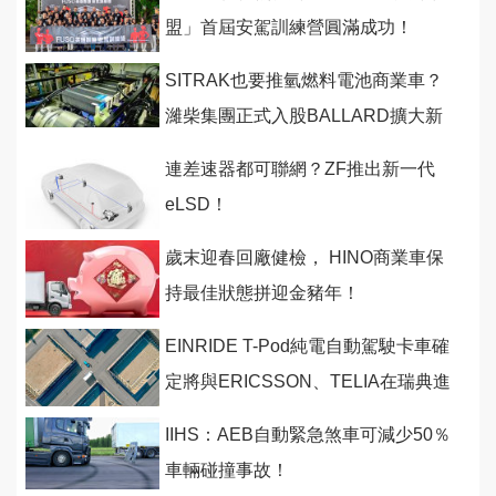
盟」首屆安駕訓練營圓滿成功！
SITRAK也要推氫燃料電池商業車？
濰柴集團正式入股BALLARD擴大新
能源佈局！
連差速器都可聯網？ZF推出新一代
eLSD！
歲末迎春回廠健檢， HINO商業車保
持最佳狀態拼迎金豬年！
EINRIDE T-Pod純電自動駕駛卡車確
定將與ERICSSON、TELIA在瑞典進
行5G聯網合作！
IIHS：AEB自動緊急煞車可減少50％
車輛碰撞事故！