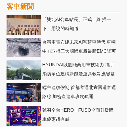
客車新聞
「雙北AI公車站長」正式上線 掃一
下、用說的就知道
台灣車電布建未來AI智慧車時代 車輛
中心取得三大國際車廠最新EMC認可
HYUNDAI以氫能商用車技術力 攜手
消防單位建構新能源運具救災應變基
礎
端午連續假期 首都客運北宜國道客運
路線 加密直達車班次疏運
號召全台HERO！FUSO全面升級購
車優惠超有感