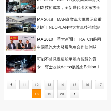
創新技術成果，全新世代卡客家族全
數到位！
IAA 2018：MAN商業車大軍展示多重
創新！NEOPLAN把大客車後視鏡變
不見了！
IAA 2018：重大新聞！TRATON將同
中國重汽大力發展戰略合作伙伴關
係！
可能不曾見過這般華麗有智慧的貨
卡，賓士改款Actros展推出Edition 1
限量版
11
12
13
14
15
16
17
18
19
20