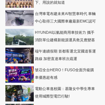
下、用說的就知道
台灣車電布建未來AI智慧車時代 車輛
中心取得三大國際車廠最新EMC認可
HYUNDAI以氫能商用車技術力 攜手
消防單位建構新能源運具救災應變基
礎
端午連續假期 首都客運北宜國道客運
路線 加密直達車班次疏運
號召全台HERO！FUSO全面升級購
車優惠超有感
電動公車進校園：基隆女中學生專車
使用城際型電巴行駛!