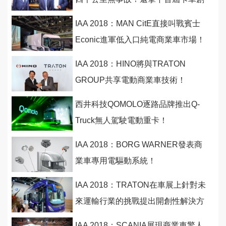
新大獎
IAA 2018：MAN CitE直接叫戰賓士
Econic進軍低入口純電商業車市場！
IAA 2018：HINO將與TRATON
GROUP共享電動商業車技術！
西井科技QOMOLO逐路品牌推出Q-
Truck無人駕駛電動重卡！
IAA 2018：BORG WARNER發表商
業車專用電驅動系統！
IAA 2018：TRATON在車展上針對未
來運輸行業的挑戰提出開創性解決方
案
IAA 2018：SCANIA展現商業車驚人