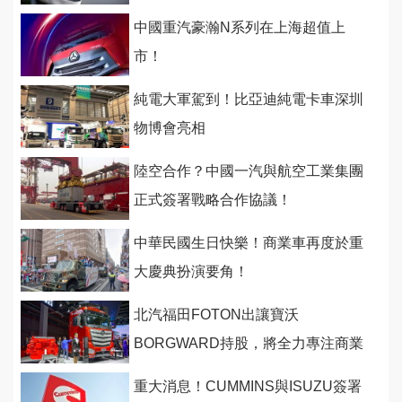
中國重汽豪瀚N系列在上海超值上
市！
純電大軍駕到！比亞迪純電卡車深圳
物博會亮相
陸空合作？中國一汽與航空工業集團
正式簽署戰略合作協議！
中華民國生日快樂！商業車再度於重
大慶典扮演要角！
北汽福田FOTON出讓寶沃
BORGWARD持股，將全力專注商業
車營運！
重大消息！CUMMINS與ISUZU簽署