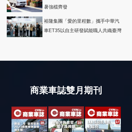
暑強檔齊發
裕隆集團「愛的里程數」攜手中華汽
車ET35以自主研發賦能職人共織臺灣
社會善循環
商業車誌雙月期刊