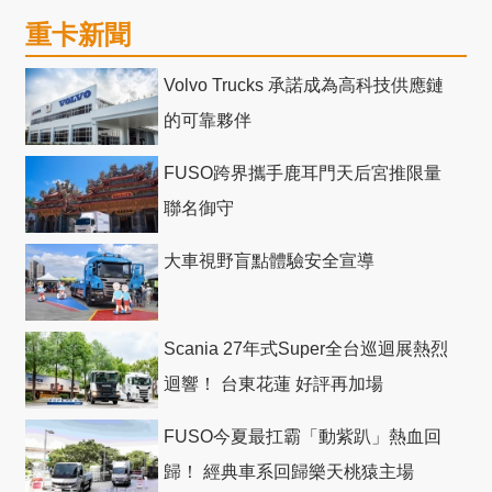
重卡新聞
Volvo Trucks 承諾成為高科技供應鏈
的可靠夥伴
FUSO跨界攜手鹿耳門天后宮推限量
聯名御守
大車視野盲點體驗安全宣導
Scania 27年式Super全台巡迴展熱烈
迴響！ 台東花蓮 好評再加場
FUSO今夏最扛霸「動紫趴」熱血回
歸！ 經典車系回歸樂天桃猿主場