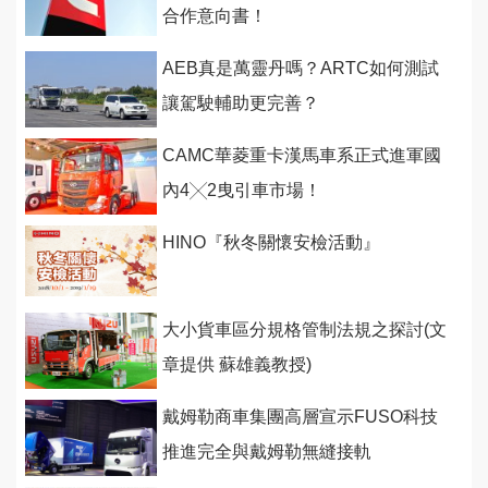
合作意向書！
AEB真是萬靈丹嗎？ARTC如何測試
讓駕駛輔助更完善？
CAMC華菱重卡漢馬車系正式進軍國
內4╳2曳引車市場！
HINO『秋冬關懷安檢活動』
大小貨車區分規格管制法規之探討(文
章提供 蘇雄義教授)
戴姆勒商車集團高層宣示FUSO科技
推進完全與戴姆勒無縫接軌