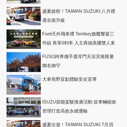
盛夏啟程！TAIWAN SUZUKI 八月禮
遇全面升級
Ford天外飛來禮 Territory旗艦響宴三
件組 再享0利率 入主再抽美國雙人來
回機票
FUSO跨界攜手鹿耳門天后宮推限量
聯名御守
大車視野盲點體驗安全宣導
ISUZU節能駕駛推廣活動 從車輛能效
管理打造高效永續運輸
盛夏出遊！TAIWAN SUZUKI 7月消