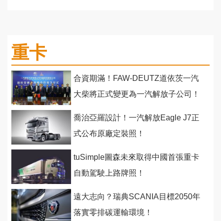
重卡
合資期滿！FAW-DEUTZ道依茨一汽
大柴將正式變更為一汽解放子公司！
喬治亞羅設計！一汽解放Eagle J7正
式公布原廠定裝照！
tuSimple圖森未來取得中國首張重卡
自動駕駛上路牌照！
遠大志向？瑞典SCANIA目標2050年
落實零排碳運輸環境！