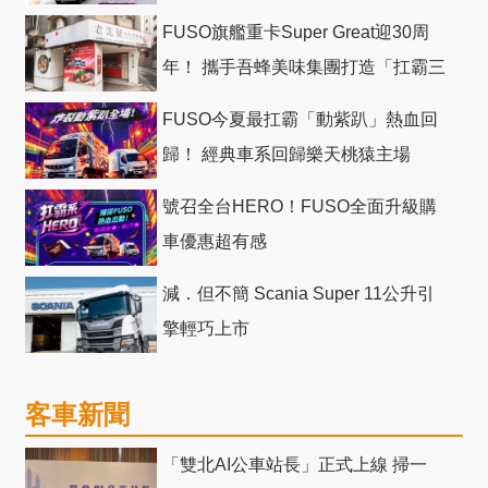
FUSO旗艦重卡Super Great迎30周
年！ 攜手吾蜂美味集團打造「扛霸三
十」 主題店
FUSO今夏最扛霸「動紫趴」熱血回
歸！ 經典車系回歸樂天桃猿主場
號召全台HERO！FUSO全面升級購
車優惠超有感
減．但不簡 Scania Super 11公升引
擎輕巧上市
客車新聞
「雙北AI公車站長」正式上線 掃一