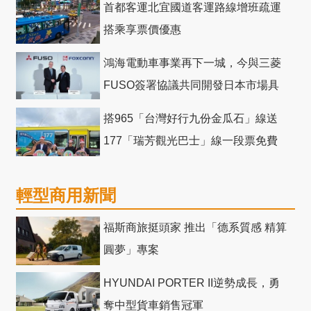
首都客運北宜國道客運路線增班疏運
搭乘享票價優惠
鴻海電動車事業再下一城，今與三菱
FUSO簽署協議共同開發日本市場具
競爭力電動巴士
搭965「台灣好行九份金瓜石」線送
177「瑞芳觀光巴士」線一段票免費
輕型商用新聞
福斯商旅挺頭家 推出「德系質感 精算
圓夢」專案
HYUNDAI PORTER II逆勢成長，勇
奪中型貨車銷售冠軍