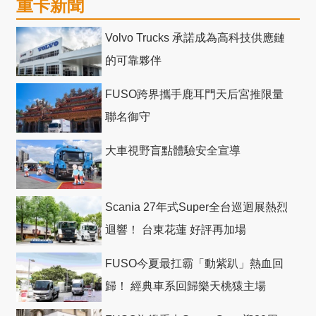
重卡新聞
Volvo Trucks 承諾成為高科技供應鏈
的可靠夥伴
FUSO跨界攜手鹿耳門天后宮推限量
聯名御守
大車視野盲點體驗安全宣導
Scania 27年式Super全台巡迴展熱烈
迴響！ 台東花蓮 好評再加場
FUSO今夏最扛霸「動紫趴」熱血回
歸！ 經典車系回歸樂天桃猿主場