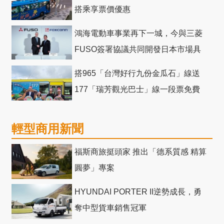
搭乘享票價優惠
鴻海電動車事業再下一城，今與三菱
FUSO簽署協議共同開發日本市場具
競爭力電動巴士
搭965「台灣好行九份金瓜石」線送
177「瑞芳觀光巴士」線一段票免費
輕型商用新聞
福斯商旅挺頭家 推出「德系質感 精算
圓夢」專案
HYUNDAI PORTER II逆勢成長，勇
奪中型貨車銷售冠軍