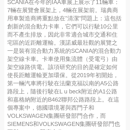
SCANIA在今年的IAA車展上展示了11輛車：
7輛在展覽會展架上，4輛在展架前。瑞典商
用車製造商將重點放在"清潔"問題上：這包括
創新的混合動力卡車，它們可以行駛10公里
而不產生排放，因此非常適合城市交通和住
宅區的近距離運輸。漢諾威最壯觀的展覽之
一是裝有混合動力系統的SCANIA的混合動力
架空線卡車。卡車使用集流體（受電弓）由
架空線路供電。該項研究的目的是確定如何
使長距離運輸更加環保。從2019年初開始，
第一輛汽車將行駛在法蘭克福以南的A5公路
路段上，隨後行駛在L u beck附近的A1公路
和嘉格納附近的B462聯邦公路路段上。在這
個專案中，德國環境署與西門子和
VOLKSWAGEN集團研發部門合作，而
SIEMENS和VOLKSWAGEN集團研發部門也