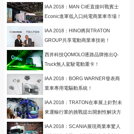
新大獎
IAA 2018：MAN CitE直接叫戰賓士
Econic進軍低入口純電商業車市場！
IAA 2018：HINO將與TRATON
GROUP共享電動商業車技術！
西井科技QOMOLO逐路品牌推出Q-
Truck無人駕駛電動重卡！
IAA 2018：BORG WARNER發表商
業車專用電驅動系統！
IAA 2018：TRATON在車展上針對未
來運輸行業的挑戰提出開創性解決方
案
IAA 2018：SCANIA展現商業車驚人