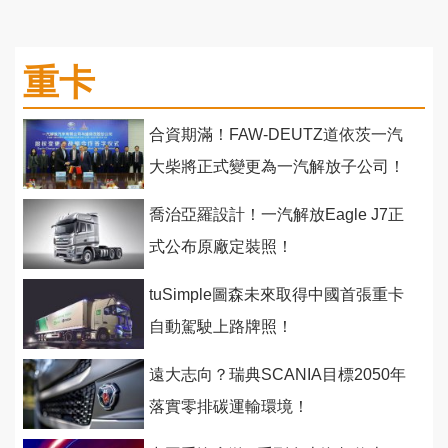
重卡
合資期滿！FAW-DEUTZ道依茨一汽
大柴將正式變更為一汽解放子公司！
喬治亞羅設計！一汽解放Eagle J7正
式公布原廠定裝照！
tuSimple圖森未來取得中國首張重卡
自動駕駛上路牌照！
遠大志向？瑞典SCANIA目標2050年
落實零排碳運輸環境！