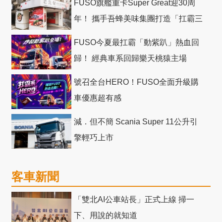
FUSO旗艦重卡Super Great迎30周
年！ 攜手吾蜂美味集團打造「扛霸三
十」 主題店
FUSO今夏最扛霸「動紫趴」熱血回
歸！ 經典車系回歸樂天桃猿主場
號召全台HERO！FUSO全面升級購
車優惠超有感
減．但不簡 Scania Super 11公升引
擎輕巧上市
客車新聞
「雙北AI公車站長」正式上線 掃一
下、用說的就知道