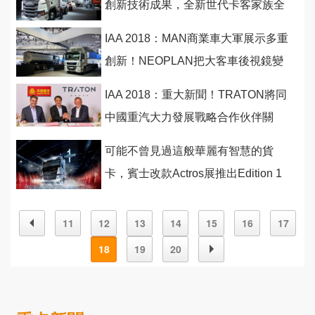
創新技術成果，全新世代卡客家族全
數到位！
IAA 2018：MAN商業車大軍展示多重
創新！NEOPLAN把大客車後視鏡變
不見了！
IAA 2018：重大新聞！TRATON將同
中國重汽大力發展戰略合作伙伴關
係！
可能不曾見過這般華麗有智慧的貨
卡，賓士改款Actros展推出Edition 1
限量版
11
12
13
14
15
16
17
18
19
20