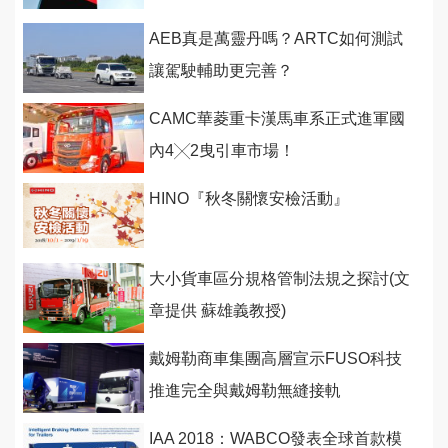
AEB真是萬靈丹嗎？ARTC如何測試
讓駕駛輔助更完善？
CAMC華菱重卡漢馬車系正式進軍國
內4╳2曳引車市場！
HINO『秋冬關懷安檢活動』
大小貨車區分規格管制法規之探討(文
章提供 蘇雄義教授)
戴姆勒商車集團高層宣示FUSO科技
推進完全與戴姆勒無縫接軌
IAA 2018：WABCO發表全球首款模