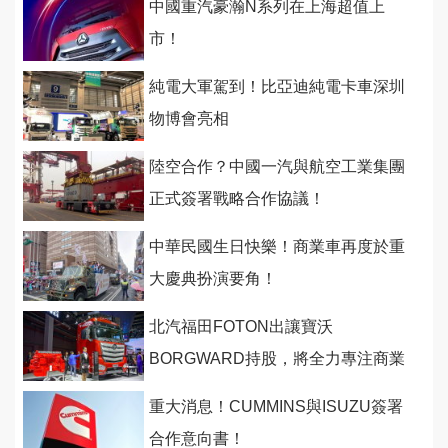
中國重汽豪瀚N系列在上海超值上
市！
純電大軍駕到！比亞迪純電卡車深圳
物博會亮相
陸空合作？中國一汽與航空工業集團
正式簽署戰略合作協議！
中華民國生日快樂！商業車再度於重
大慶典扮演要角！
北汽福田FOTON出讓寶沃
BORGWARD持股，將全力專注商業
車營運！
重大消息！CUMMINS與ISUZU簽署
合作意向書！