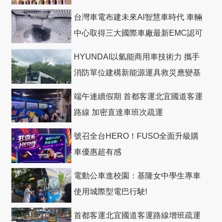
台灣車電布建未來AI智慧車時代 車輛
中心取得三大國際車廠最新EMC認可
HYUNDAI以氫能商用車技術力 攜手
消防單位建構新能源運具救災應變基
礎
端午連續假期 首都客運北宜國道客運
路線 加密直達車班次疏運
號召全台HERO！FUSO全面升級購
車優惠超有感
電動公車進校園：基隆女中學生專車
使用城際型電巴行駛!
首都客運北宜國道客運路線增班疏運