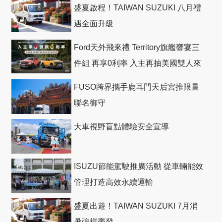
盛夏啟程！TAIWAN SUZUKI 八月禮
遇全面升級
Ford天外飛來禮 Territory旗艦響宴三
件組 再享0利率 入主再抽美國雙人來
回機票
FUSO跨界攜手鹿耳門天后宮推限量
聯名御守
大車視野盲點體驗安全宣導
ISUZU節能駕駛推廣活動 從車輛能效
管理打造高效永續運輸
盛夏出遊！TAIWAN SUZUKI 7月消
暑強檔齊發