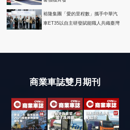
裕隆集團「愛的里程數」攜手中華汽
車ET35以自主研發賦能職人共織臺灣
社會善循環
商業車誌雙月期刊