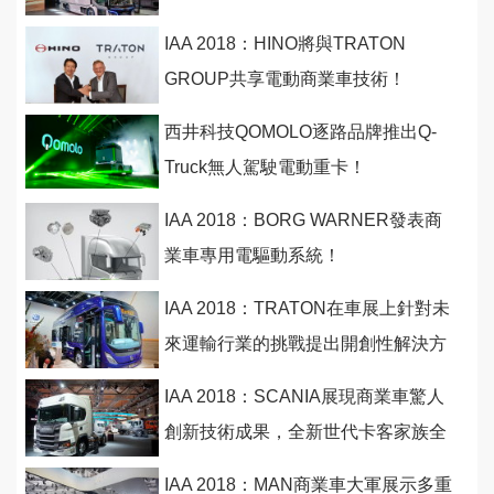
IAA 2018：HINO將與TRATON
GROUP共享電動商業車技術！
西井科技QOMOLO逐路品牌推出Q-
Truck無人駕駛電動重卡！
IAA 2018：BORG WARNER發表商
業車專用電驅動系統！
IAA 2018：TRATON在車展上針對未
來運輸行業的挑戰提出開創性解決方
案
IAA 2018：SCANIA展現商業車驚人
創新技術成果，全新世代卡客家族全
數到位！
IAA 2018：MAN商業車大軍展示多重