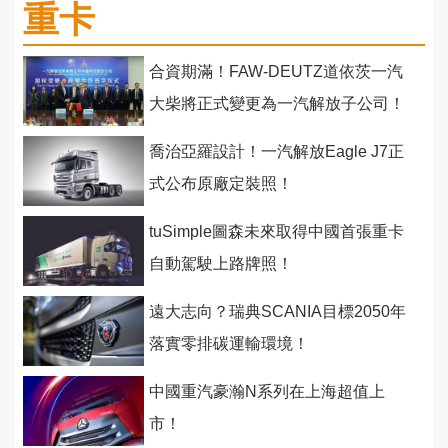
重卡
合資期滿！FAW-DEUTZ道依茨一汽
大柴將正式變更為一汽解放子公司！
喬治亞羅設計！一汽解放Eagle J7正
式公布原廠定裝照！
tuSimple圖森未來取得中國首張重卡
自動駕駛上路牌照！
遠大志向？瑞典SCANIA目標2050年
落實零排碳運輸環境！
中國重汽豪瀚N系列在上海超值上
市！