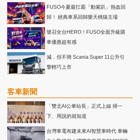
十」 主題店
FUSO今夏最扛霸「動紫趴」熱血回
歸！ 經典車系回歸樂天桃猿主場
號召全台HERO！FUSO全面升級購
車優惠超有感
減．但不簡 Scania Super 11公升引
擎輕巧上市
客車新聞
「雙北AI公車站長」正式上線 掃一
下、用說的就知道
台灣車電布建未來AI智慧車時代 車輛