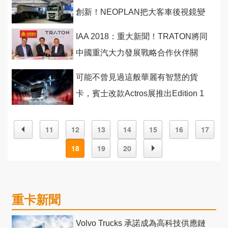
創新！NEOPLAN把大客車後視鏡變
不見了！
IAA 2018：重大新聞！TRATON將同
中國重汽大力發展戰略合作伙伴關
係！
可能不曾見過這般華麗有智慧的貨
卡，賓士改款Actros展推出Edition 1
限量版
11
12
13
14
15
16
17
18
19
20
重卡新聞
Volvo Trucks 承諾成為高科技供應鏈