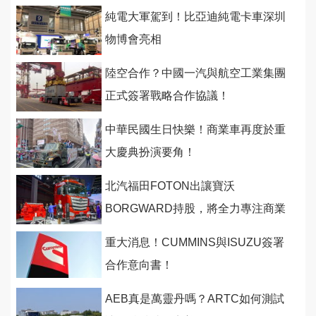
純電大軍駕到！比亞迪純電卡車深圳
物博會亮相
陸空合作？中國一汽與航空工業集團
正式簽署戰略合作協議！
中華民國生日快樂！商業車再度於重
大慶典扮演要角！
北汽福田FOTON出讓寶沃
BORGWARD持股，將全力專注商業
車營運！
重大消息！CUMMINS與ISUZU簽署
合作意向書！
AEB真是萬靈丹嗎？ARTC如何測試