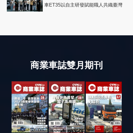
車ET35以自主研發賦能職人共織臺灣
社會善循環
商業車誌雙月期刊