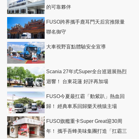
的可靠夥伴
FUSO跨界攜手鹿耳門天后宮推限量
聯名御守
大車視野盲點體驗安全宣導
Scania 27年式Super全台巡迴展熱烈
迴響！ 台東花蓮 好評再加場
FUSO今夏最扛霸「動紫趴」熱血回
歸！ 經典車系回歸樂天桃猿主場
FUSO旗艦重卡Super Great迎30周
年！ 攜手吾蜂美味集團打造「扛霸三