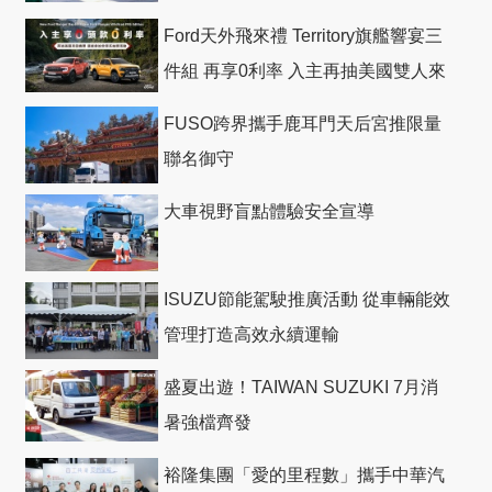
Ford天外飛來禮 Territory旗艦響宴三
件組 再享0利率 入主再抽美國雙人來
回機票
FUSO跨界攜手鹿耳門天后宮推限量
聯名御守
大車視野盲點體驗安全宣導
ISUZU節能駕駛推廣活動 從車輛能效
管理打造高效永續運輸
盛夏出遊！TAIWAN SUZUKI 7月消
暑強檔齊發
裕隆集團「愛的里程數」攜手中華汽