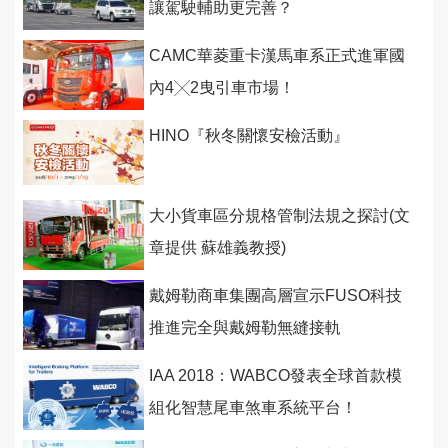
讓駕駛輔助更完善？
CAMC華菱重卡漢馬車系正式進軍國
內4╳2曳引車市場！
HINO『秋冬關懷安檢活動』
大小貨車區分規格管制法規之探討(文
章提供 蘇雄義教授)
戴姆勒商車集團高層宣示FUSO科技
推進完全與戴姆勒無縫接軌
IAA 2018：WABCO發表全球首款模
組化智慧尾車煞車系統平台！