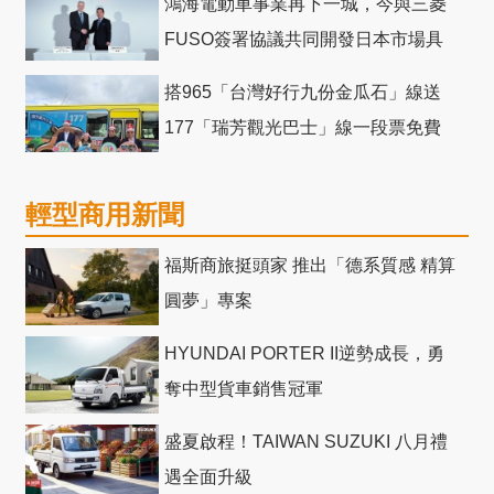
鴻海電動車事業再下一城，今與三菱
FUSO簽署協議共同開發日本市場具
競爭力電動巴士
搭965「台灣好行九份金瓜石」線送
177「瑞芳觀光巴士」線一段票免費
輕型商用新聞
福斯商旅挺頭家 推出「德系質感 精算
圓夢」專案
HYUNDAI PORTER II逆勢成長，勇
奪中型貨車銷售冠軍
盛夏啟程！TAIWAN SUZUKI 八月禮
遇全面升級