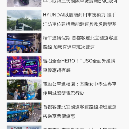
中心取得三大國際車廠最新EMC認可
HYUNDAI以氫能商用車技術力 攜手
消防單位建構新能源運具救災應變基
礎
端午連續假期 首都客運北宜國道客運
路線 加密直達車班次疏運
號召全台HERO！FUSO全面升級購
車優惠超有感
電動公車進校園：基隆女中學生專車
使用城際型電巴行駛!
首都客運北宜國道客運路線增班疏運
搭乘享票價優惠