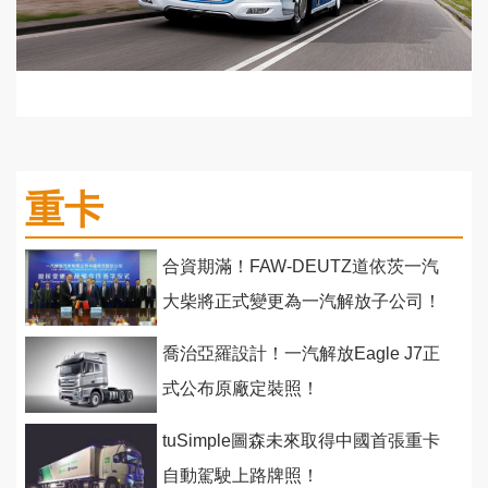
重卡
合資期滿！FAW-DEUTZ道依茨一汽
大柴將正式變更為一汽解放子公司！
喬治亞羅設計！一汽解放Eagle J7正
式公布原廠定裝照！
tuSimple圖森未來取得中國首張重卡
自動駕駛上路牌照！