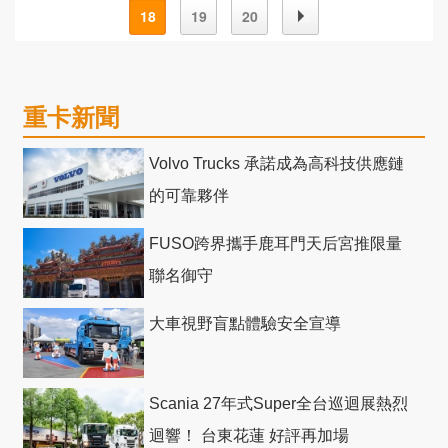
18
19
20
重卡新聞
Volvo Trucks 承諾成為高科技供應鏈
的可靠夥伴
FUSO跨界攜手鹿耳門天后宮推限量
聯名御守
大車視野盲點體驗安全宣導
Scania 27年式Super全台巡迴展熱烈
迴響！ 台東花蓮 好評再加場