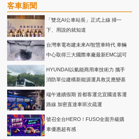
客車新聞
「雙北AI公車站長」正式上線 掃一
下、用說的就知道
台灣車電布建未來AI智慧車時代 車輛
中心取得三大國際車廠最新EMC認可
HYUNDAI以氫能商用車技術力 攜手
消防單位建構新能源運具救災應變基
礎
端午連續假期 首都客運北宜國道客運
路線 加密直達車班次疏運
號召全台HERO！FUSO全面升級購
車優惠超有感