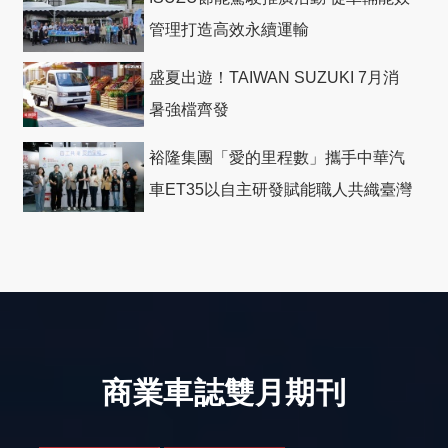
管理打造高效永續運輸
盛夏出遊！TAIWAN SUZUKI 7月消
暑強檔齊發
裕隆集團「愛的里程數」攜手中華汽
車ET35以自主研發賦能職人共織臺灣
社會善循環
商業車誌雙月期刊