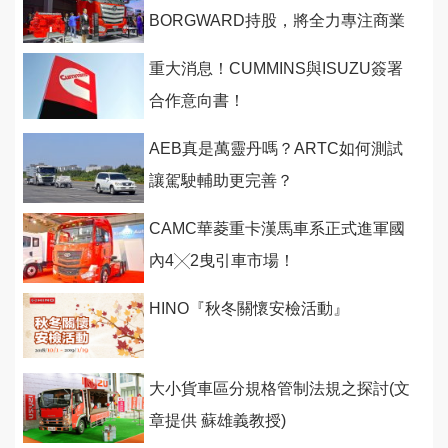
BORGWARD持股，將全力專注商業
車營運！
重大消息！CUMMINS與ISUZU簽署
合作意向書！
AEB真是萬靈丹嗎？ARTC如何測試
讓駕駛輔助更完善？
CAMC華菱重卡漢馬車系正式進軍國
內4╳2曳引車市場！
HINO『秋冬關懷安檢活動』
大小貨車區分規格管制法規之探討(文
章提供 蘇雄義教授)