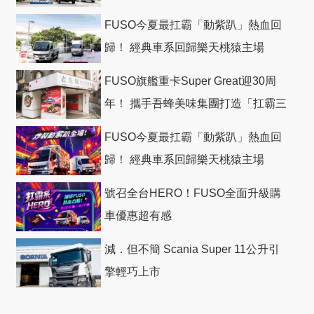
FUSO今夏最扛霸「動紫趴」熱血回
歸！ 經典車系回歸樂天桃猿主場
FUSO旗艦重卡Super Great迎30周
年！ 攜手吾蜂美味集團打造「扛霸三
十」 主題店
FUSO今夏最扛霸「動紫趴」熱血回
歸！ 經典車系回歸樂天桃猿主場
號召全台HERO！FUSO全面升級購
車優惠超有感
減．但不簡 Scania Super 11公升引
擎輕巧上市