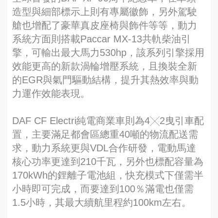
造型與細部標示上則有專屬徽飾，另外駕駛
艙也增配了豪華真皮座椅與飾件等等，動力
系統方面則搭載Paccar MX-13共軌柴油引
擎，可輸出最大馬力530hp，該系列引擎採用
效能更高的新款渦輪增壓系統，且換裝全新
的EGR與氣門驅動結構，提升其熱效率與動
力運作效能表現。
DAF CF Electri純電商業車則為4╳2曳引車配
置，主要滿足都會區總重40噸的物流配送需
求，動力系統更與VDL合作研發，電動馬達
核心功率更達到210千瓦，另外也標配容量為
170kWh的鋰離子電池組，快充模式下僅需半
小時即可完成，而要達到100％滿電也僅需
1.5小時，其最大續航里程約100km左右。