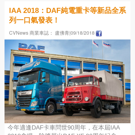
IAA 2018：DAF純電重卡等新品全系
列一口氣發表！
CVNews 商業車誌： 盧佛青
|09/18/2018
今年適逢DAF卡車問世90周年，在本屆IAA