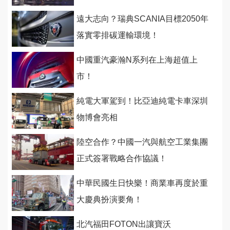
遠大志向？瑞典SCANIA目標2050年
落實零排碳運輸環境！
中國重汽豪瀚N系列在上海超值上
市！
純電大軍駕到！比亞迪純電卡車深圳
物博會亮相
陸空合作？中國一汽與航空工業集團
正式簽署戰略合作協議！
中華民國生日快樂！商業車再度於重
大慶典扮演要角！
北汽福田FOTON出讓寶沃