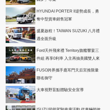
HYUNDAI PORTER II逆勢成長，勇
奪中型貨車銷售冠軍
盛夏啟程！TAIWAN SUZUKI 八月禮
遇全面升級
Ford天外飛來禮 Territory旗艦響宴三
件組 再享0利率 入主再抽美國雙人來
回機票
FUSO跨界攜手鹿耳門天后宮推限量
聯名御守
大車視野盲點體驗安全宣導
ISUZU節能駕駛推廣活動 從車輛能效