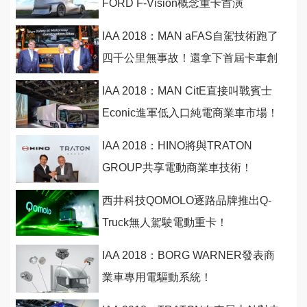
FORD F-Vision概念重卡首演
IAA 2018：MAN aFAS自駕技術跑了
四千公里無事故！還拿下首屆卡車創
新大獎
IAA 2018：MAN CitE直接叫戰賓士
Econic進軍低入口純電商業車市場！
IAA 2018：HINO將與TRATON
GROUP共享電動商業車技術！
西井科技QOMOLO逐路品牌推出Q-
Truck無人駕駛電動重卡！
IAA 2018：BORG WARNER發表商
業車專用電驅動系統！