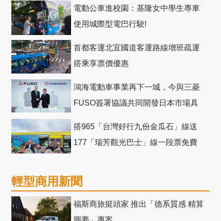
電動公車進校園：基隆女中學生專車
使用城際型電巴行駛!
首都客運北宜國道客運路線增班疏運
搭乘享票價優惠
鴻海電動車事業再下一城，今與三菱
FUSO簽署協議共同開發日本市場具
競爭力電動巴士
搭965「台灣好行九份金瓜石」線送
177「瑞芳觀光巴士」線一段票免費
輕型商用新聞
福斯商旅挺頭家 推出「德系質感 精算
圓夢」專案