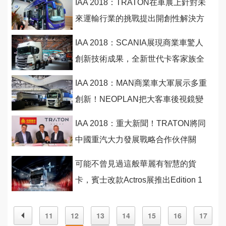
IAA 2018：TRATON在車展上針對未
來運輸行業的挑戰提出開創性解決方
案
IAA 2018：SCANIA展現商業車驚人
創新技術成果，全新世代卡客家族全
數到位！
IAA 2018：MAN商業車大軍展示多重
創新！NEOPLAN把大客車後視鏡變
不見了！
IAA 2018：重大新聞！TRATON將同
中國重汽大力發展戰略合作伙伴關
係！
可能不曾見過這般華麗有智慧的貨
卡，賓士改款Actros展推出Edition 1
限量版
11
12
13
14
15
16
17