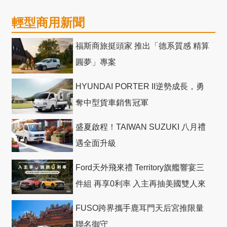
輕型商用新聞
福斯商旅挺頭家 推出「德系質感 精算
圓夢」專案
HYUNDAI PORTER II逆勢成長，勇
奪中型貨車銷售冠軍
盛夏啟程！TAIWAN SUZUKI 八月禮
遇全面升級
Ford天外飛來禮 Territory旗艦響宴三
件組 再享0利率 入主再抽美國雙人來
回機票
FUSO跨界攜手鹿耳門天后宮推限量
聯名御守