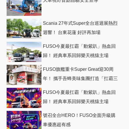
大車視野盲點體驗安全宣導
Scania 27年式Super全台巡迴展熱烈
迴響！ 台東花蓮 好評再加場
FUSO今夏最扛霸「動紫趴」熱血回
歸！ 經典車系回歸樂天桃猿主場
FUSO旗艦重卡Super Great迎30周
年！ 攜手吾蜂美味集團打造「扛霸三
十」 主題店
FUSO今夏最扛霸「動紫趴」熱血回
歸！ 經典車系回歸樂天桃猿主場
號召全台HERO！FUSO全面升級購
車優惠超有感