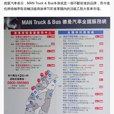
德曼汽車表示，MAN Truck & Bus本身就是一個不斷前進的品牌，而今後
也將積極爭取首輛頂級商旅車TGE進軍國內的頂級乙類大客車市場。