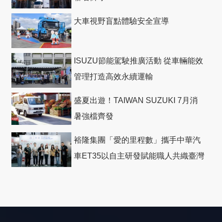
大車視野盲點體驗安全宣導
ISUZU節能駕駛推廣活動 從車輛能效
管理打造高效永續運輸
盛夏出遊！TAIWAN SUZUKI 7月消
暑強檔齊發
裕隆集團「愛的里程數」攜手中華汽
車ET35以自主研發賦能職人共織臺灣
社會善循環