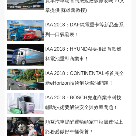
貨車停車場管制法規應該修改嗎？(文
章提供 蘇雄義教授)
IAA 2018：DAF純電重卡等新品全系
列一口氣發表！
IAA 2018：HYUNDAI要推出首款燃
料電池重型商業車！
IAA 2018：CONTINENTAL將首展全
新eHorizon技術解決燃油問題！
IAA 2018：BOSCH先進商業車科技
輔助技術要解決安全與效率問題！
順益汽車提醒運輸頭家中秋節連假上
路務必做好車輛保養！