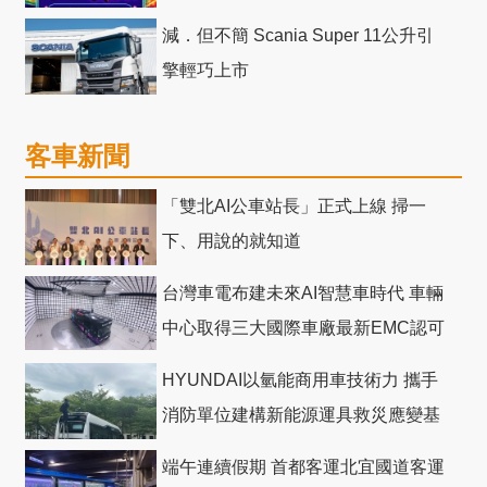
減．但不簡 Scania Super 11公升引
擎輕巧上市
客車新聞
「雙北AI公車站長」正式上線 掃一
下、用說的就知道
台灣車電布建未來AI智慧車時代 車輛
中心取得三大國際車廠最新EMC認可
HYUNDAI以氫能商用車技術力 攜手
消防單位建構新能源運具救災應變基
礎
端午連續假期 首都客運北宜國道客運