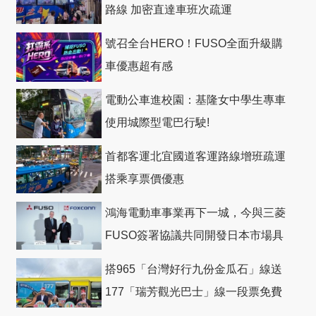
路線 加密直達車班次疏運
號召全台HERO！FUSO全面升級購
車優惠超有感
電動公車進校園：基隆女中學生專車
使用城際型電巴行駛!
首都客運北宜國道客運路線增班疏運
搭乘享票價優惠
鴻海電動車事業再下一城，今與三菱
FUSO簽署協議共同開發日本市場具
競爭力電動巴士
搭965「台灣好行九份金瓜石」線送
177「瑞芳觀光巴士」線一段票免費