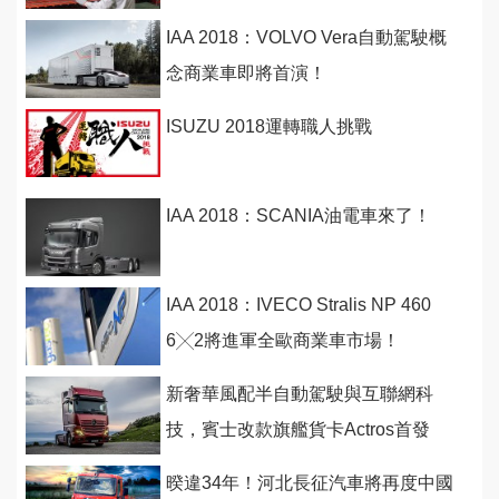
IAA 2018：VOLVO Vera自動駕駛概
念商業車即將首演！
ISUZU 2018運轉職人挑戰
IAA 2018：SCANIA油電車來了！
IAA 2018：IVECO Stralis NP 460
6╳2將進軍全歐商業車市場！
新奢華風配半自動駕駛與互聯網科
技，賓士改款旗艦貨卡Actros首發
暌違34年！河北長征汽車將再度中國