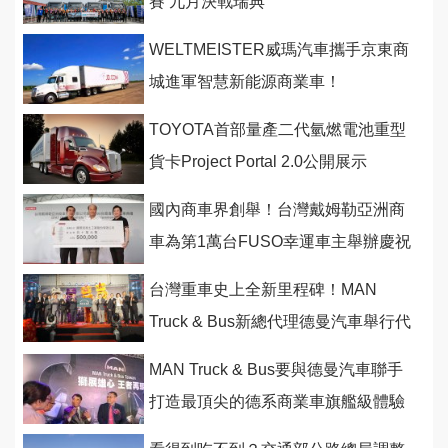
賽 九月決戰瑞典
WELTMEISTER威瑪汽車攜手京東商
城進軍智慧新能源商業車！
TOYOTA首部量產二代氫燃電池重型
貨卡Project Portal 2.0公開展示
國內商車界創舉！台灣戴姆勒亞洲商
車為第1萬台FUSO幸運車主舉辦慶祝
派對
台灣重車史上全新里程碑！MAN
Truck & Bus新總代理德曼汽車舉行代
理授權與新車展示！
MAN Truck & Bus要與德曼汽車聯手
打造最頂尖的德系商業車旗艦級體驗
！