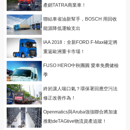
產銷TATRA商業車！
聯結車省油新幫手，BOSCH 用回收
能源降低運輸支出
IAA 2018：全新FORD F-Max確定將
重返歐洲重卡市場！
FUSO HERO中秋團圓 愛車免費健檢
季
終於讓人喘口氣？環保署回應空污法
修正改善作為！
Openmatics與Aruba強強聯合將加速
推動deTAGtive物流資產追蹤！