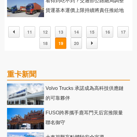
看得到吃不到？交通部公路總局調整
貨運基本運價上限持續將責任推給地
方監理單位？
11
12
13
14
15
16
17
18
19
20
重卡新聞
Volvo Trucks 承諾成為高科技供應鏈
的可靠夥伴
FUSO跨界攜手鹿耳門天后宮推限量
聯名御守