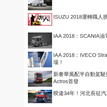
ISUZU 2018運轉職人
IAA 2018：SCANI
IAA 2018：IVECO S
場！
新奢華風配半自動駕駛
Actros首發
暌違34年！河北長征汽