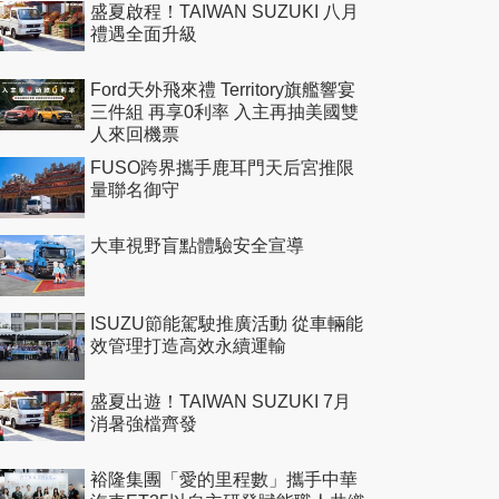
盛夏啟程！TAIWAN SUZUKI 八月
禮遇全面升級
Ford天外飛來禮 Territory旗艦響宴
三件組 再享0利率 入主再抽美國雙
人來回機票
FUSO跨界攜手鹿耳門天后宮推限
量聯名御守
大車視野盲點體驗安全宣導
ISUZU節能駕駛推廣活動 從車輛能
效管理打造高效永續運輸
盛夏出遊！TAIWAN SUZUKI 7月
消暑強檔齊發
裕隆集團「愛的里程數」攜手中華