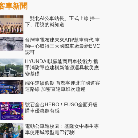
客車新聞
「雙北AI公車站長」正式上線 掃一
下、用說的就知道
台灣車電布建未來AI智慧車時代 車
輛中心取得三大國際車廠最新EMC
認可
HYUNDAI以氫能商用車技術力 攜
手消防單位建構新能源運具救災應
變基礎
端午連續假期 首都客運北宜國道客
運路線 加密直達車班次疏運
號召全台HERO！FUSO全面升級
購車優惠超有感
電動公車進校園：基隆女中學生專
車使用城際型電巴行駛!