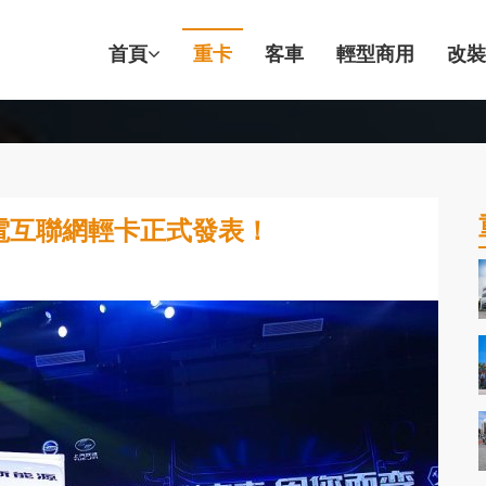
首頁
重卡
客車
輕型商用
改裝
純電互聯網輕卡正式發表！