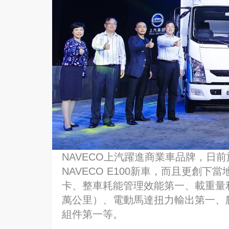
NAVECO上汽躍進商業車品牌，日
NAVECO E100新車，而且更創
卡、整車耗能管理效能第一、載重量利
萬公里）、電動馬達扭力輸出第一、
組件第一等。