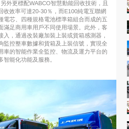
，另外更標配WABCO智慧動能回收技術，且
收效率可達20-30％，而E100純電互聯網
種電芯、四種規格電池標準箱組合而成的五
面滿足商用車用戶不同使用場景。此外，客
接入，通過改裝廠加裝上裝或貨箱感測器，
夠監控整車數據和貨箱及上裝信號，實現全
用車的智能作業全監控、物流及運力平台的
多智能化功能及服務。