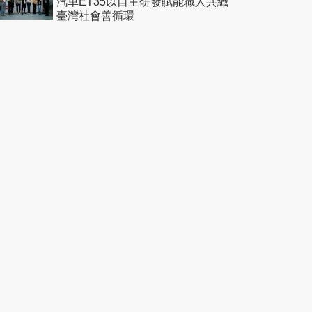
汽車ET35以自主研發賦能職人共織
臺灣社會善循環