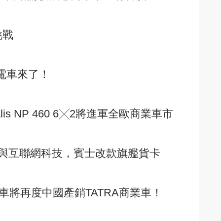
挑戰
A油電車來了！
tralis NP 460 6╳2將進軍全歐商業車市
與互聯網科技，賓士改款旗艦貨卡
車將再度中國產銷TATRA商業車！