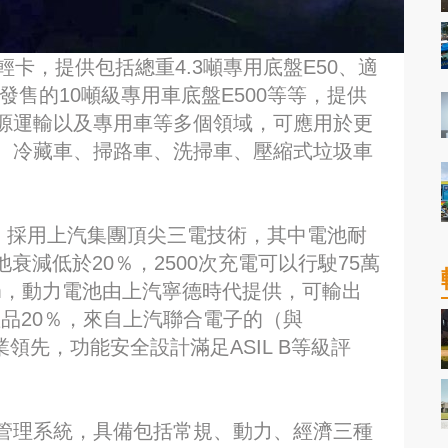
輕卡，提供包括總重4.3噸專用底盤E50、適
發售的10噸級專用車底盤E500等等，提供
源運輸以及專用車等多個領域，可應用於更
、冷藏車、掃路車、洗掃車、壓縮式垃圾車
輕卡，採用上汽集團頂尖三電技術，其中電池耐
池衰減低於20％，2500次充電可以行駛75萬
m，動力電池由上汽寧德時代提供，可輸出
類產品20％，來自上汽聯合電子的（與
業領先，功能安全設計滿足ASIL B等級評
V電能管理系統，具備包括常規、動力、經濟三種