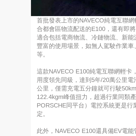
首批發表上市的NAVECO純電互聯網
合都會區物流配送的E100，還有即將
適合包括電商物流、冷鏈物流、新能
豐富的使用場景，如無人駕駛作業車
等。
這款NAVECO E100純電互聯網
用度領先同級，達到5年/20萬公里電
公里，僅需充電五分鐘就可行駛50k
122.4kgm峰值扭力，超過行業同
PORSCHE同平台）電控系統更是行
定。
此外，NAVECO E100還具備E