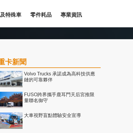
及特殊車
零件耗品
專業資訊
重卡新聞
Volvo Trucks 承諾成為高科技供應
鏈的可靠夥伴
FUSO跨界攜手鹿耳門天后宮推限
量聯名御守
大車視野盲點體驗安全宣導