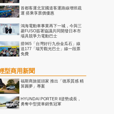
首都客運北宜國道客運路線增班疏
運 搭乘享票價優惠
鴻海電動車事業再下一城，今與三
菱FUSO簽署協議共同開發日本市
場具競爭力電動巴士
搭965「台灣好行九份金瓜石」線
送177「瑞芳觀光巴士」線一段票
免費
輕型商用新聞
福斯商旅挺頭家 推出「德系質感 精
算圓夢」專案
HYUNDAI PORTER II逆勢成長，
勇奪中型貨車銷售冠軍