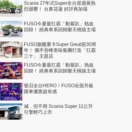
Scania 27年式Super全台巡迴展熱
烈迴響！ 台東花蓮 好評再加場
FUSO今夏最扛霸「動紫趴」熱血
回歸！ 經典車系回歸樂天桃猿主場
FUSO旗艦重卡Super Great迎30周
年！ 攜手吾蜂美味集團打造「扛霸
三十」 主題店
FUSO今夏最扛霸「動紫趴」熱血
回歸！ 經典車系回歸樂天桃猿主場
號召全台HERO！FUSO全面升級
購車優惠超有感
減．但不簡 Scania Super 11公升
引擎輕巧上市