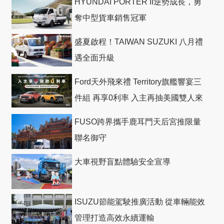
HYUNDAI PORTER II逆勢成長，勇
奪中型貨車銷售冠軍
盛夏啟程！TAIWAN SUZUKI 八月禮
遇全面升級
Ford天外飛來禮 Territory旗艦響宴三
件組 再享0利率 入主再抽美國雙人來
回機票
FUSO跨界攜手鹿耳門天后宮推限量
聯名御守
大車視野盲點體驗安全宣導
ISUZU節能駕駛推廣活動 從車輛能效
管理打造高效永續運輸