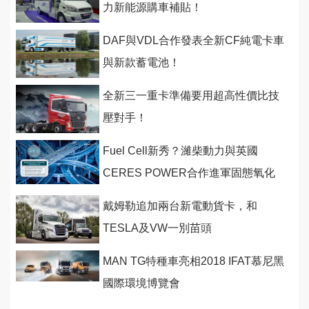
力新能源購車補貼！
DAF與VDL合作發表全新CF純電卡車
與新款蓄電池！
全新三一重卡準備要用超高性價比技
壓對手！
Fuel Cell新秀？濰柴動力與英國
CERES POWER合作進軍固態氧化
物燃料
戴姆勒追加兩台新電動貨卡，和
TESLA及VW一別苗頭
MAN TG特種車亮相2018 IFAT慕尼黑
國際環境博覽會