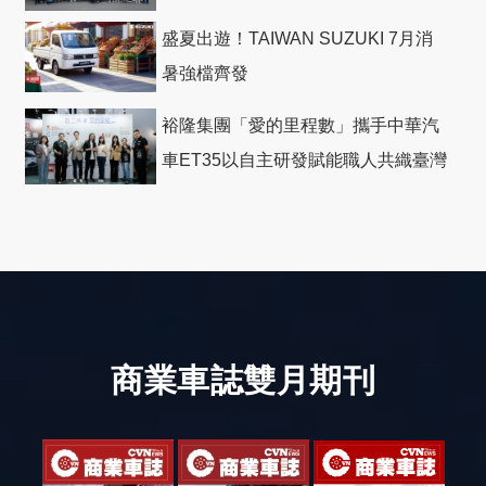
盛夏出遊！TAIWAN SUZUKI 7月消
暑強檔齊發
裕隆集團「愛的里程數」攜手中華汽
車ET35以自主研發賦能職人共織臺灣
社會善循環
商業車誌雙月期刊