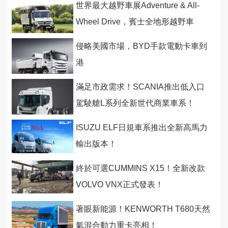
世界最大越野車展Adventure & All-
Wheel Drive，賓士全地形越野車
Unimog登場
侵略美國市場，BYD手款電動卡車到
港
滿足市政需求！SCANIA推出低入口
駕駛艙L系列全新世代商業車系！
ISUZU ELF日規車系推出全新高馬力
輸出版本！
終於可選CUMMINS X15！全新改款
VOLVO VNX正式發表！
著眼新能源！KENWORTH T680天然
氣混合動力重卡亮相！