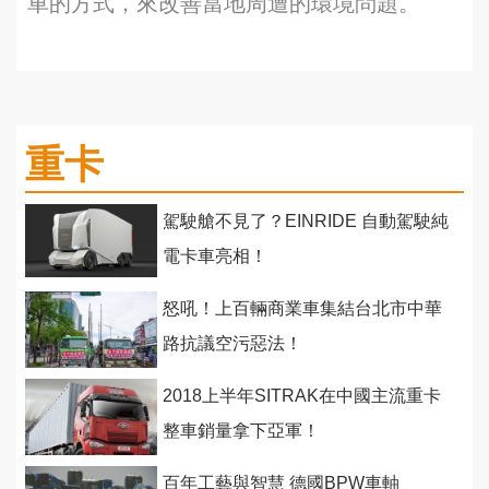
車的方式，來改善當地周遭的環境問題。
重卡
駕駛艙不見了？EINRIDE 自動駕駛純
電卡車亮相！
怒吼！上百輛商業車集結台北市中華
路抗議空污惡法！
2018上半年SITRAK在中國主流重卡
整車銷量拿下亞軍！
百年工藝與智慧 德國BPW車軸