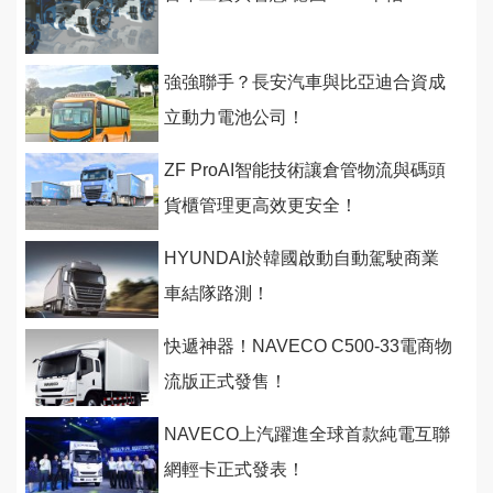
強強聯手？長安汽車與比亞迪合資成
立動力電池公司！
ZF ProAI智能技術讓倉管物流與碼頭
貨櫃管理更高效更安全！
HYUNDAI於韓國啟動自動駕駛商業
車結隊路測！
快遞神器！NAVECO C500-33電商物
流版正式發售！
NAVECO上汽躍進全球首款純電互聯
網輕卡正式發表！