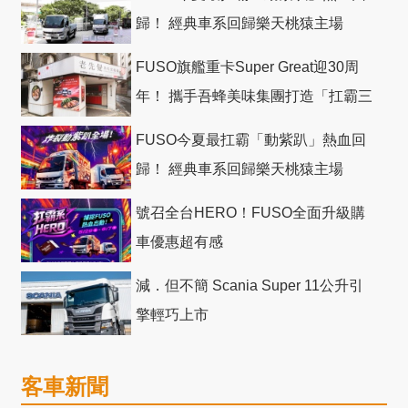
歸！ 經典車系回歸樂天桃猿主場
FUSO旗艦重卡Super Great迎30周
年！ 攜手吾蜂美味集團打造「扛霸三
十」 主題店
FUSO今夏最扛霸「動紫趴」熱血回
歸！ 經典車系回歸樂天桃猿主場
號召全台HERO！FUSO全面升級購
車優惠超有感
減．但不簡 Scania Super 11公升引
擎輕巧上市
客車新聞