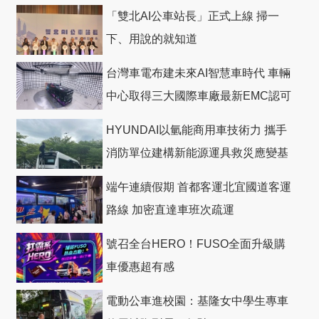
「雙北AI公車站長」正式上線 掃一
下、用說的就知道
台灣車電布建未來AI智慧車時代 車輛
中心取得三大國際車廠最新EMC認可
HYUNDAI以氫能商用車技術力 攜手
消防單位建構新能源運具救災應變基
礎
端午連續假期 首都客運北宜國道客運
路線 加密直達車班次疏運
號召全台HERO！FUSO全面升級購
車優惠超有感
電動公車進校園：基隆女中學生專車