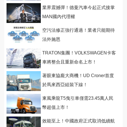
業界震撼彈！德曼汽車今起正式接掌
MAN國內代理權
空污法修正強行通過！業者只能期待
法外施恩
TRATON集團！VOLKSWAGEN卡客
車將整合且重新命名上市！
著眼東協龐大商機！UD Croner首度
於馬來西亞組裝下線！
東風乘龍T5曳引車僅需23.45萬人民
幣超值上市！
效能至上！中國政府正式取消低續航