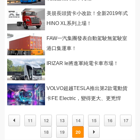
美規長頭貨卡小改款！全新2019年式
HINO XL系列上場！
FAW一汽集團發表自動駕駛無駕駛室
港口集運車！
IRIZAR Ie將進軍純電卡車市場！
VOLVO超越TESLA推出第2款電動貨
卡FE Electric，變得更大、更兇悍
11
12
13
14
15
16
17
18
19
20