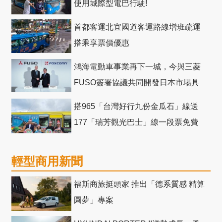
使用城際型電巴行駛!
首都客運北宜國道客運路線增班疏運
搭乘享票價優惠
鴻海電動車事業再下一城，今與三菱
FUSO簽署協議共同開發日本市場具
競爭力電動巴士
搭965「台灣好行九份金瓜石」線送
177「瑞芳觀光巴士」線一段票免費
輕型商用新聞
福斯商旅挺頭家 推出「德系質感 精算
圓夢」專案