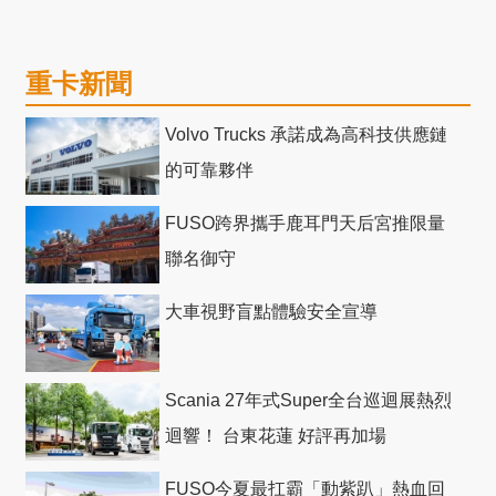
重卡新聞
Volvo Trucks 承諾成為高科技供應鏈
的可靠夥伴
FUSO跨界攜手鹿耳門天后宮推限量
聯名御守
大車視野盲點體驗安全宣導
Scania 27年式Super全台巡迴展熱烈
迴響！ 台東花蓮 好評再加場
FUSO今夏最扛霸「動紫趴」熱血回