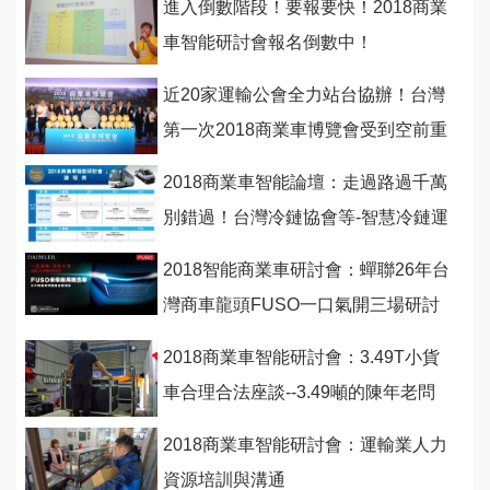
進入倒數階段！要報要快！2018商業
車智能研討會報名倒數中！
近20家運輸公會全力站台協辦！台灣
第一次2018商業車博覽會受到空前重
視！
2018商業車智能論壇：走過路過千萬
別錯過！台灣冷鏈協會等-智慧冷鏈運
輸設備新趨勢
2018智能商業車研討會：蟬聯26年台
灣商車龍頭FUSO一口氣開三場研討
會！
2018商業車智能研討會：3.49T小貨
車合理合法座談--3.49噸的陳年老問
題如何解決？
2018商業車智能研討會：運輸業人力
資源培訓與溝通