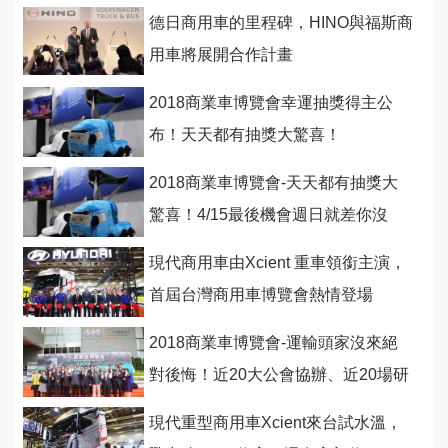
德日商用車的里程碑，HINO與福斯商
用車將展開合作計畫
2018商業車博覽會幸運抽獎得主公
布！天天都有抽獎大驚喜！
2018商業車博覽會-天天都有抽獎大
驚喜！4/15最後機會週日就差你沒
來！
現代商用車由Xcient 重車領銜主演，
首屆台灣商用車博覽會熱情登場
2018商業車博覽會-運輸頭家沒來絕
對後悔！近20大公會協辦、近20場研
討會為您爭取商機
現代重型商用車Xcient來台試水溫，