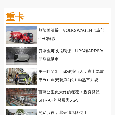
重卡
無預警請辭，VOLKSWAGEN卡車部
CEO辭職
貨車也可以很環保，UPS和ARRIVAL
開發電動車
第一時間阻止你碰撞行人，賓士為重
車Econic安裝第4代主動煞車系統
百萬公里免大修的秘密！親身見證
SITRAK的發展與未來！
開始服役，北美清潔隊使用