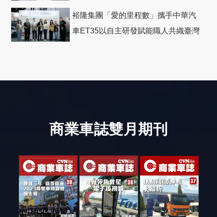
裕隆集團「愛的里程數」攜手中華汽
車ET35以自主研發賦能職人共織臺灣
社會善循環
商業車誌雙月期刊