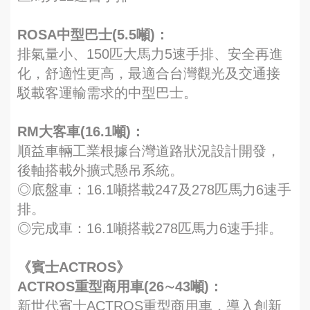
ROSA中型巴士(5.5噸)：
排氣量小、150匹大馬力5速手排、安全再進
化，舒適性更高，最適合台灣觀光及交通接
駁載客運輸需求的中型巴士。
RM大客車(16.1噸)：
順益車輛工業根據台灣道路狀況設計開發，
後軸搭載外擴式懸吊系統。
◎底盤車：16.1噸搭載247及278匹馬力6速手
排。
◎完成車：16.1噸搭載278匹馬力6速手排。
《賓士ACTROS》
ACTROS重型商用車(26∼43噸)：
新世代賓士ACTROS重型商用車，導入創新