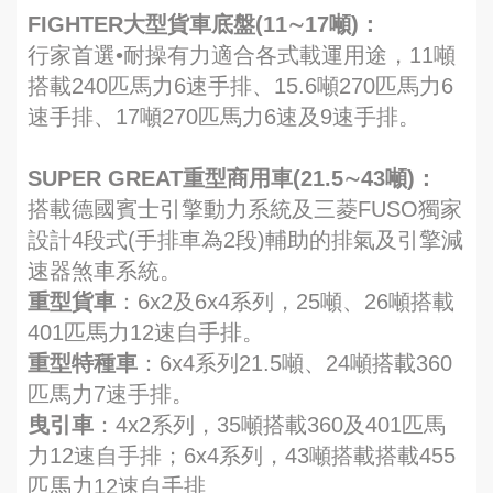
FIGHTER大型貨車底盤(11∼17噸)：
行家首選•耐操有力適合各式載運用途，11噸
搭載240匹馬力6速手排、15.6噸270匹馬力6
速手排、17噸270匹馬力6速及9速手排。
SUPER GREAT重型商用車(21.5∼43噸)：
搭載德國賓士引擎動力系統及三菱FUSO獨家
設計4段式(手排車為2段)輔助的排氣及引擎減
速器煞車系統。
重型貨車
：6x2及6x4系列，25噸、26噸搭載
401匹馬力12速自手排。
重型特種車
：6x4系列21.5噸、24噸搭載360
匹馬力7速手排。
曳引車
：4x2系列，35噸搭載360及401匹馬
力12速自手排；6x4系列，43噸搭載搭載455
匹馬力12速自手排