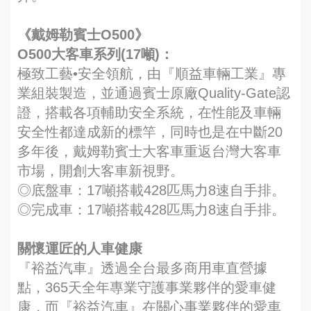
《戴姆勒賓士O500》
O500大客車系列(17噸)：
極致工藝•安全領航，由『順益車輛工業』專
業組裝製造，並通過賓士原廠Quality-Gate認
證，搭載各項輔助安全系統，在性能及車輛
安全性都達成新的標竿，同時也是在中斷20
多年後，戴姆勒賓士大客車重返台灣大客車
市場，開創大客車新視野。
◎底盤車：17噸搭載428匹馬力8速自手排。
◎完成車：17噸搭載428匹馬力8速自手排。
關懷運匠的人車健康
『裕益汽車』透過全台最多商用車直營據
點，365天全年專業守護事業夥伴的愛車健
康，而『裕益汽車』在關心事業夥伴的愛車