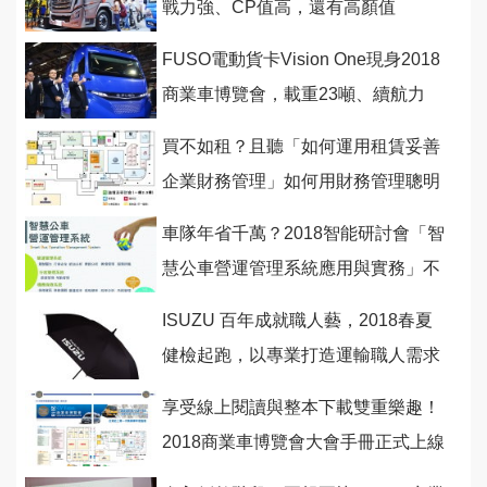
戰力強、CP值高，還有高顏值
FUSO電動貨卡Vision One現身2018
商業車博覽會，載重23噸、續航力
350公里
買不如租？且聽「如何運用租賃妥善
企業財務管理」如何用財務管理聰明
省錢賺大錢！
車隊年省千萬？2018智能研討會「智
慧公車營運管理系統應用與實務」不
可錯過！
ISUZU 百年成就職人藝，2018春夏
健檢起跑，以專業打造運輸職人需求
享受線上閱讀與整本下載雙重樂趣！
2018商業車博覽會大會手冊正式上線
囉！