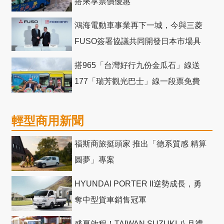
搭乘享票價優惠
鴻海電動車事業再下一城，今與三菱
FUSO簽署協議共同開發日本市場具
競爭力電動巴士
搭965「台灣好行九份金瓜石」線送
177「瑞芳觀光巴士」線一段票免費
輕型商用新聞
福斯商旅挺頭家 推出「德系質感 精算
圓夢」專案
HYUNDAI PORTER II逆勢成長，勇
奪中型貨車銷售冠軍
盛夏啟程！TAIWAN SUZUKI 八月禮