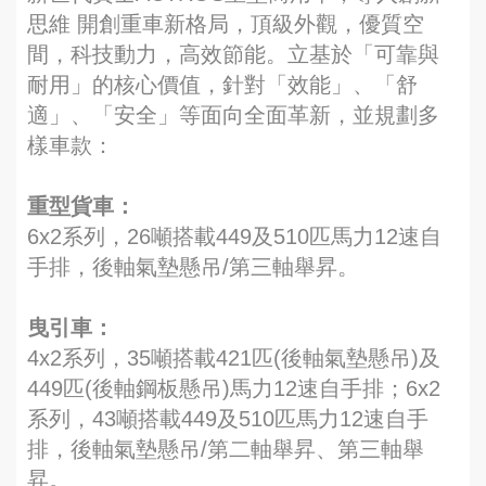
思維 開創重車新格局，頂級外觀，優質空
間，科技動力，高效節能。立基於「可靠與
耐用」的核心價值，針對「效能」、「舒
適」、「安全」等面向全面革新，並規劃多
樣車款：
重型貨車：
6x2系列，26噸搭載449及510匹馬力12速自
手排，後軸氣墊懸吊/第三軸舉昇。
曳引車：
4x2系列，35噸搭載421匹(後軸氣墊懸吊)及
449匹(後軸鋼板懸吊)馬力12速自手排；6x2
系列，43噸搭載449及510匹馬力12速自手
排，後軸氣墊懸吊/第二軸舉昇、第三軸舉
昇。