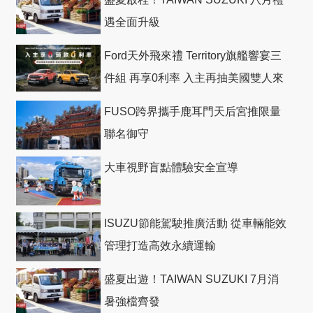
遇全面升級
Ford天外飛來禮 Territory旗艦響宴三
件組 再享0利率 入主再抽美國雙人來
回機票
FUSO跨界攜手鹿耳門天后宮推限量
聯名御守
大車視野盲點體驗安全宣導
ISUZU節能駕駛推廣活動 從車輛能效
管理打造高效永續運輸
盛夏出遊！TAIWAN SUZUKI 7月消
暑強檔齊發