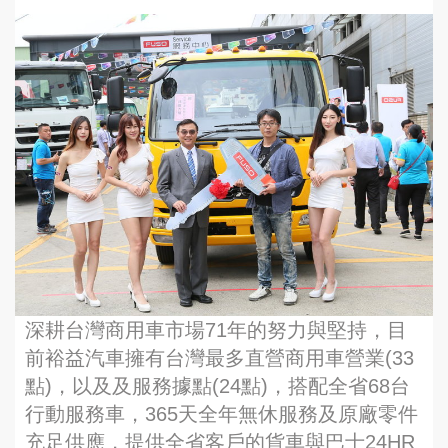
深耕台灣商用車市場71年的努力與堅持，目
前裕益汽車擁有台灣最多直營商用車營業(33
點)，以及及服務據點(24點)，搭配全省68台
行動服務車，365天全年無休服務及原廠零件
充足供應，提供全省客戶的貨車與巴士24HR