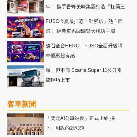
年！ 攜手吾蜂美味集團打造「扛霸三
十」 主題店
FUSO今夏最扛霸「動紫趴」熱血回
歸！ 經典車系回歸樂天桃猿主場
號召全台HERO！FUSO全面升級購
車優惠超有感
減．但不簡 Scania Super 11公升引
擎輕巧上市
客車新聞
「雙北AI公車站長」正式上線 掃一
下、用說的就知道