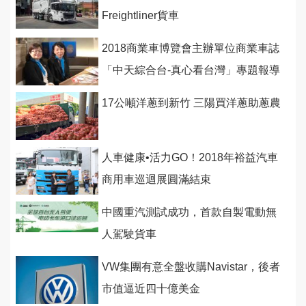
Freightliner貨車
2018商業車博覽會主辦單位商業車誌
「中天綜合台-真心看台灣」專題報導
5/5全台首播！
17公噸洋蔥到新竹 三陽買洋蔥助蔥農
人車健康•活力GO！2018年裕益汽車
商用車巡迴展圓滿結束
中國重汽測試成功，首款自製電動無
人駕駛貨車
VW集團有意全盤收購Navistar，後者
市值逼近四十億美金