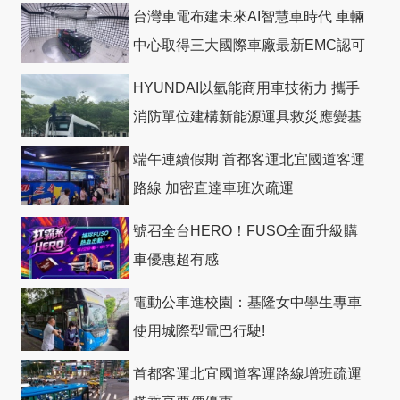
台灣車電布建未來AI智慧車時代 車輛
中心取得三大國際車廠最新EMC認可
HYUNDAI以氫能商用車技術力 攜手
消防單位建構新能源運具救災應變基
礎
端午連續假期 首都客運北宜國道客運
路線 加密直達車班次疏運
號召全台HERO！FUSO全面升級購
車優惠超有感
電動公車進校園：基隆女中學生專車
使用城際型電巴行駛!
首都客運北宜國道客運路線增班疏運