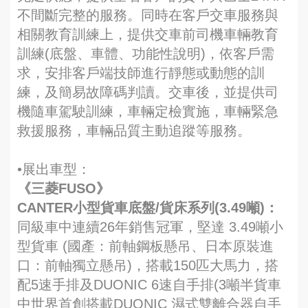
不間斷完整的服務。同時在客戶交車服務與
相關教育訓練上，提供交車前司機車輛教育
訓練(底盤、車體、功能性說明)，依客戶需
求，安排客戶端技師進行靜態或動態的訓
練，及簡易故障碼判讀。交車後，並提供司
機隨車駕駛訓練，車輛定檢實施，車輛緊急
救援服務，車輛品質主動追蹤等服務。
•展出車型：
《三菱FUSO》
CANTER小型貨車底盤/貨床系列(3.49噸)：
同級車中連續26年銷售冠軍，堅達 3.49噸小
型貨車 (國產：前軸鋼板懸吊、日本原裝進
口：前軸獨立懸吊)，搭載150匹大馬力，搭
配5速手排及DUONIC 6速自手排(3噸半貨車
中世界首創搭載DUONIC 濕式雙離合器自手