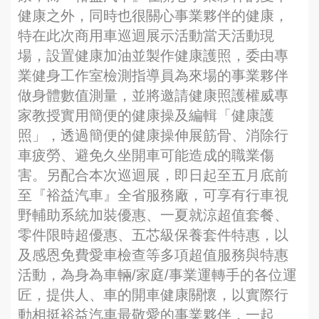
健康之外，同時也很關心事業夥伴的健康，
特在此次商用車巡迴展示活動當天活動現
場，設置健康加油並製作健康護照，委由專
業健身工作室檢測指導員為來場的事業夥伴
做身體數值測量，並將邀請健康照護權威專
家教授實用簡便的健康操及編輯「健康護
照」，透過簡便的健康操伸展筋骨、消除行
車疲勞、避免久坐開車可能造成的職業傷
害。另配合本次巡迴展，即日起至五月底前
至『裕益汽車』全省服務廠，可享有行車視
野輔助系統加裝優惠、一夏就涼超值套餐、
零件限時超優惠、五芯級保養套件特惠，以
及感恩免費愛車檢查等多項超值服務與特惠
活動，為身為車輛/家庭/事業運轉手的各位運
匠，提供人、車的開車健康關懷，以實際行
動相挺裕益汽車最敬愛的事業夥伴，一起