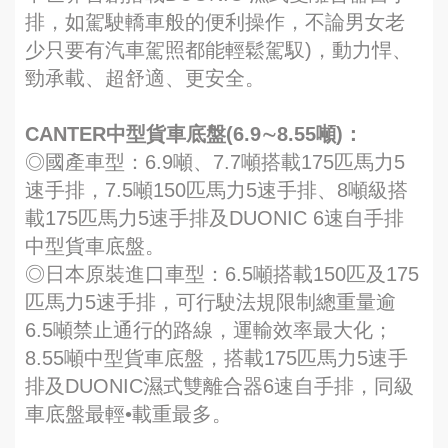
排，如駕駛轎車般的便利操作，不論男女老
少只要有汽車駕照都能輕鬆駕馭)，動力悍、
勁承載、超舒適、更安全。
CANTER中型貨車底盤(6.9∼8.55噸)：
◎國產車型：6.9噸、7.7噸搭載175匹馬力5
速手排，7.5噸150匹馬力5速手排、8噸級搭
載175匹馬力5速手排及DUONIC 6速自手排
中型貨車底盤。
◎日本原裝進口車型：6.5噸搭載150匹及175
匹馬力5速手排，可行駛法規限制總重量逾
6.5噸禁止通行的路線，運輸效率最大化；
8.55噸中型貨車底盤，搭載175匹馬力5速手
排及DUONIC濕式雙離合器6速自手排，同級
車底盤最輕•載重最多。