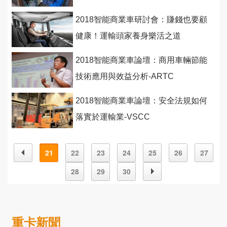
2018智能商業車研討會：賺錢也要顧
健康！運輸頭家養身樂活之道
2018智能商業車論壇：商用車輛節能
技術應用與效益分析-ARTC
2018智能商業車論壇：安全法規如何
落實於運輸業-VSCC
21
22
23
24
25
26
27
28
29
30
重卡新聞