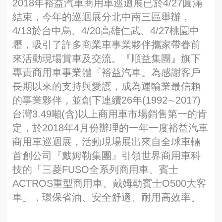
2018年裕益汽車商用車巡迴展已於4/27圓滿
結束，今年的巡迴展分北中南三區舉辦，
4/13於台中烏、4/20高雄仁武、4/27桃園中
壢，吸引了許多商業車事業夥伴攜家帶眷前
來活動現場賞車及交流。『順益集團』旗下
專責商用車事業體『裕益汽車』為感謝客戶
長期以來的支持與愛護，成為運輸業最信賴
的事業夥伴，並創下連續26年(1992∼2017)
台灣3.49噸(含)以上商用車市場銷售第一的肯
定，於2018年4月份辦理的一年一度裕益汽車
商用車巡迴展，活動現場展出來自全球車輛
首創公司『戴姆勒集團』引領世界商用車科
技的「三菱FUSO全系列商用車、賓士
ACTROS重型商用車、戴姆勒賓士O500大客
車」，環保省油、安全舒適、耐用高效率。