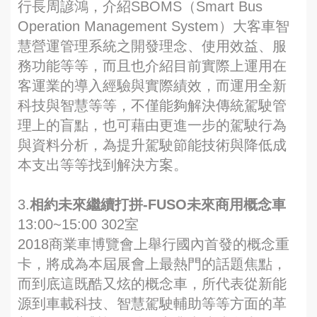
行長周諺鴻，介紹SBOMS（Smart Bus
Operation Management System）大客車智
慧營運管理系統之開發理念、使用效益、服
務功能等等，而且也介紹目前實際上運用在
客運業的導入經驗與實際績效，而運用全新
科技與智慧等等，不僅能夠解決傳統駕駛管
理上的盲點，也可藉由更進一步的駕駛行為
與資料分析，為提升駕駛節能技術與降低成
本支出等等找到解決方案。
3.
相約未來繼續打拼-FUSO未來商用概念車
13:00~15:00 302室
2018商業車博覽會上舉行國內首發的概念重
卡，將成為本屆展會上最熱門的話題焦點，
而到底這既酷又炫的概念車，所代表從新能
源到車載科技、智慧駕駛輔助等等方面的革