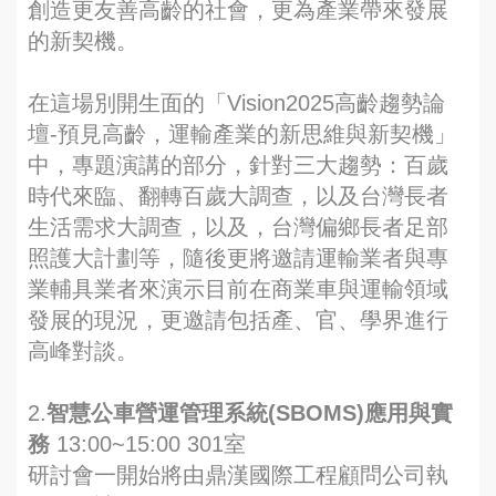
創造更友善高齡的社會，更為產業帶來發展
的新契機。
在這場別開生面的「Vision2025高齡趨勢論
壇-預見高齡，運輸產業的新思維與新契機」
中，專題演講的部分，針對三大趨勢：百歲
時代來臨、翻轉百歲大調查，以及台灣長者
生活需求大調查，以及，台灣偏鄉長者足部
照護大計劃等，隨後更將邀請運輸業者與專
業輔具業者來演示目前在商業車與運輸領域
發展的現況，更邀請包括產、官、學界進行
高峰對談。
2.
智慧公車營運管理系統(SBOMS)應用與實
務
13:00~15:00 301室
研討會一開始將由鼎漢國際工程顧問公司執