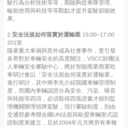
駛行為分析技術等等，期能夠從車隊管理、
輪胎使用與科技等等觀點才提升駕駛節能效
果。
2.
安全法規如何落實於運輸業
15:00~17:00
201室
隨著重大車禍與意外成為社會事件，更引發
各界對於車輛安全的高度關注，VSCC財團法
人車輛安全審驗中心，將於智能商業商業吃
車研討會以「安全法規如何落實於運輸業」
進行研討，其中將率先介紹我國車輛管理制
度，而國內車輛認證分為安全、污染、噪音
與耗能等四項，必須取得四張證書才能到監
理機關辦理領牌駕駛，現行審驗制度，則由
交通部參考聯合國UN法規與歐盟車輛形式認
證制度來建立，且於2004年元月將所有車種