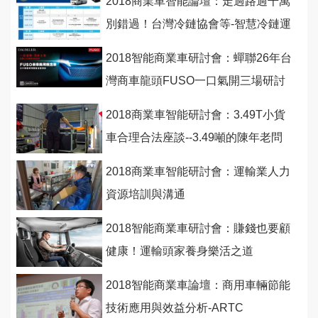
2018商業車智能論壇：走過路過千萬
別錯過！台灣冷鏈協會等-智慧冷鏈運
輸設備新趨勢
2018智能商業車研討會：蟬聯26年台
灣商車龍頭FUSO一口氣開三場研討
會！
2018商業車智能研討會：3.49T小貨
車合理合法座談--3.49噸的陳年老問
題如何解決？
2018商業車智能研討會：運輸業人力
資源培訓與溝通
2018智能商業車研討會：賺錢也要顧
健康！運輸頭家養身樂活之道
2018智能商業車論壇：商用車輛節能
技術應用與效益分析-ARTC