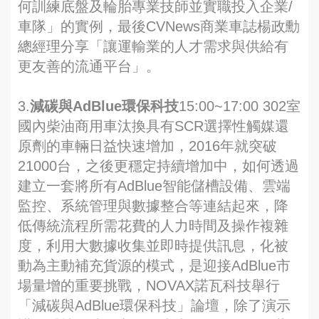
何訓練底盤及輪胎專業技師並實職投入企業/
車隊」的實例，最後CVNews商業車誌楊政勳
總經理分享「讓運輸業的人才需求與供給有
更友善的流通平台」。
3.
減碳與AdBlue環保科技
15:00~17:00 302室
國內柴油商用車汰換具有SCR選擇性觸媒還
原劑的車輛日益快速增加，2016年就突破
21000台，之後更穩定持續增加中，如何透過
建立一套將所有AdBlue智能儲槽設備、雲端
監控、系統管理與數據整合等連結起來，降
低傳統流程所需花費的人力時間及操作複雜
度，利用大數據收集並即時提供訊息，化被
動為主動補充貨源的模式，是迎接AdBlue市
場量增的重要挑戰，NOVAX諾瓦科技舉行
「減碳與AdBlue環保科技」論壇，除了演示