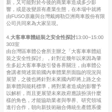
新，又可能對於今後的商業車造成多少影
響，或是改變原有產業生態，在本場中就將
由FUSO原廠與台灣戴姆勒亞洲商車股份有限
公司共同來為大家呈現。
4.
大客車車體組裝之安全性探討
13:00~15:00
303室
由台灣區車體公會所主辦之「大客車車體組
裝之安全性探討」，針對近幾年以來因為肇
生多起大客車事故引發各界關注，由車體公
會講者簡述當前國內車體業所面臨的現況與
展望，之後也將針對未來國內即將上路之全
新車體與能耗標準，將對業者造成的影響予
以解析，而且更展望未來政府應該扮演什麼
樣的角色，才能協助業者與學界、研究領域
進行合作，朝向新技術融合傳統生產體系優