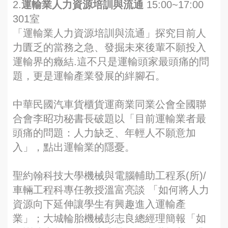
2.
運輸業人力資源培訓與流通
15:00~17:00
301室
「運輸業人力資源培訓與流通」探究目前人
力匱乏的當務之急、發掘未來後輩不願投入
運輸界的癥結.這不只是運輸頭家最頭痛的問
題，更是運輸產業發展的絆腳石。
中華民國汽車貨櫃貨運商業同業公會全國聯
合會李昭功秘書長破題以「目前運輸業者最
頭痛的問題：人力缺乏、年輕人不願意加
入」，點出運輸業的隱憂。
聖約翰科技大學機械與電腦輔助工程系(所)/
車輛工程科專任教授溫富亮談 「如何將人力
資源向下延伸讓學生有興趣進入運輸產
業」；大城輪胎機械彭志良總經理簡報「如