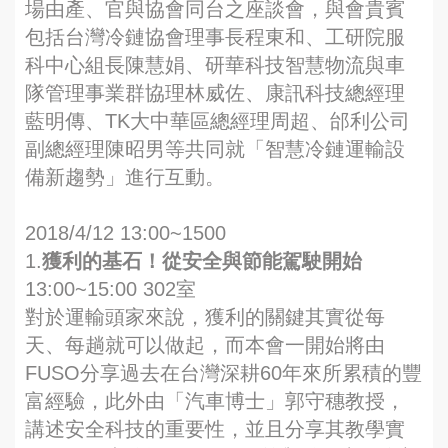
場由產、官與協會同台之座談會，與會貴賓
包括台灣冷鏈協會理事長程東和、工研院服
科中心組長陳慧娟、研華科技智慧物流與車
隊管理事業群協理林威佐、康訊科技總經理
藍明傳、TK大中華區總經理周超、邰利公司
副總經理陳昭男等共同就「智慧冷鏈運輸設
備新趨勢」進行互動。
2018/4/12 13:00~1500
1.
獲利的基石！從安全與節能駕駛開始
13:00~15:00 302室
對於運輸頭家來說，獲利的關鍵其實從每
天、每趟就可以做起，而本會一開始將由
FUSO分享過去在台灣深耕60年來所累積的豐
富經驗，此外由「汽車博士」郭守穗教授，
講述安全科技的重要性，並且分享其教學實