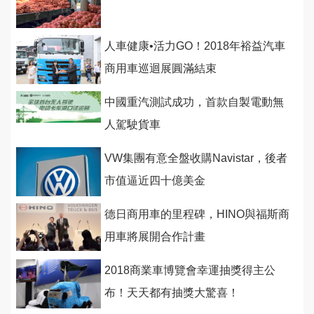
人車健康•活力GO！2018年裕益汽車
商用車巡迴展圓滿結束
中國重汽測試成功，首款自製電動無
人駕駛貨車
VW集團有意全盤收購Navistar，後者
市值逼近四十億美金
德日商用車的里程碑，HINO與福斯商
用車將展開合作計畫
2018商業車博覽會幸運抽獎得主公
布！天天都有抽獎大驚喜！