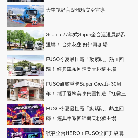
大車視野盲點體驗安全宣導
Scania 27年式Super全台巡迴展熱烈
迴響！ 台東花蓮 好評再加場
FUSO今夏最扛霸「動紫趴」熱血回
歸！ 經典車系回歸樂天桃猿主場
FUSO旗艦重卡Super Great迎30周
年！ 攜手吾蜂美味集團打造「扛霸三
十」 主題店
FUSO今夏最扛霸「動紫趴」熱血回
歸！ 經典車系回歸樂天桃猿主場
號召全台HERO！FUSO全面升級購