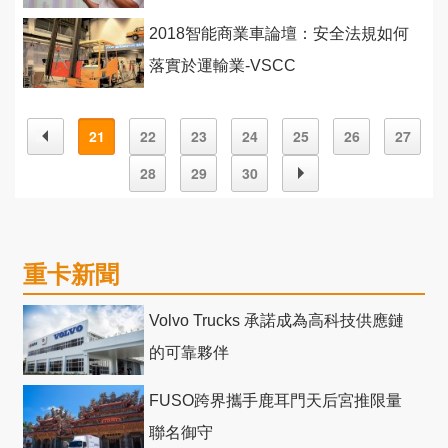
2018智能商業車論壇：安全法規如何
落實於運輸業-VSCC
21
22
23
24
25
26
27
28
29
30
重卡新聞
Volvo Trucks 承諾成為高科技供應鏈
的可靠夥伴
FUSO跨界攜手鹿耳門天后宮推限量
聯名御守