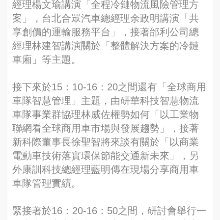
經理楊文瑜講演「全程冷鏈物流風險管理方
案」，台北合眾汽車總經理余政明講演「共
享創價的運輸服務平台」，接著邰利公司總
經理林建智講演關於「整體解決方案的冷鏈
車廂」等主題。
接下來於15：10-16：20之間還有「全球商用
車隊智慧管理」主題，由研華科技智慧物流
車隊事業群協理林威佐權勢如何「以工業物
聯網看全球商用車市場與發展趨勢」，接著
新科際董事長徐聖智將來談有關於「以商業
電動車技術落實環保節能交通新未來」，另
外康訓科技總經理藍明傳在現場分享商用車
車隊管理實績。
緊接著於16：20-16：50之間，研討會舉行一