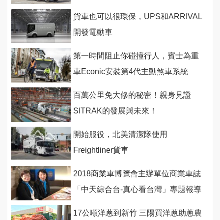
貨車也可以很環保，UPS和ARRIVAL
開發電動車
第一時間阻止你碰撞行人，賓士為重
車Econic安裝第4代主動煞車系統
百萬公里免大修的秘密！親身見證
SITRAK的發展與未來！
開始服役，北美清潔隊使用
Freightliner貨車
2018商業車博覽會主辦單位商業車誌
「中天綜合台-真心看台灣」專題報導
5/5全台首播！
17公噸洋蔥到新竹 三陽買洋蔥助蔥農