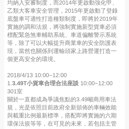
均納入安審制度，而2014年更啟動強化甲、
乙類大客車安全管理，2015年更啟動了登錄
底盤車可適性打造種類制度，即將於2019年
實施的調和法規，將強制實施新型貨車必須
標配緊急煞車輔助系統、車道偏離警示系統
等，除了可以大幅提升商業車的安全防護表
現，當然也關係到運輸頭家上路營運打造一
個更高安全的環境。
2018/4/13 10:00~12:00
1.
3.49T小貨車合理合法座談
10:00~12:00
301室
關於一直都成為爭議焦點的3.49噸商用車法
規，光是依照目前政府全新頒佈的車輛效能
與載重比例最新標準，搭配即將實施的六期
環保法規等等，在可見的未來，若包括主管