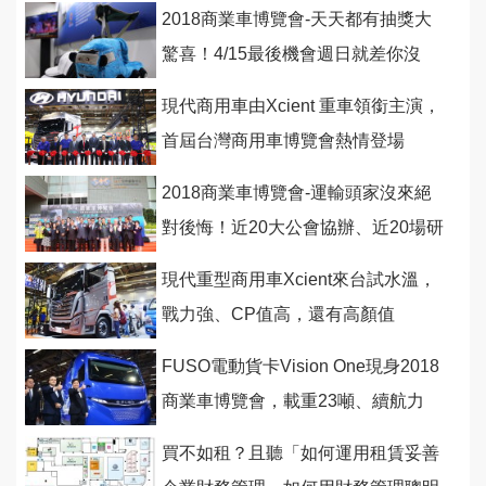
2018商業車博覽會-天天都有抽獎大
驚喜！4/15最後機會週日就差你沒
來！
現代商用車由Xcient 重車領銜主演，
首屆台灣商用車博覽會熱情登場
2018商業車博覽會-運輸頭家沒來絕
對後悔！近20大公會協辦、近20場研
討會為您爭取商機
現代重型商用車Xcient來台試水溫，
戰力強、CP值高，還有高顏值
FUSO電動貨卡Vision One現身2018
商業車博覽會，載重23噸、續航力
350公里
買不如租？且聽「如何運用租賃妥善