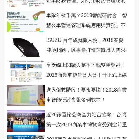
企業財務管理」如何用財務管理聰明
省錢賺大錢！
車隊年省千萬？2018智能研討會「智
慧公車營運管理系統應用與實務」不
可錯過！
ISUZU 百年成就職人藝，2018春夏
健檢起跑，以專業打造運輸職人需求
享受線上閱讀與整本下載雙重樂趣！
2018商業車博覽會大會手冊正式上線
囉！
進入倒數階段！要報要快！2018商業
車智能研討會報名倒數中！
近20家運輸公會全力站台協辦！台灣
第一次2018商業車博覽會受到空前重
視！