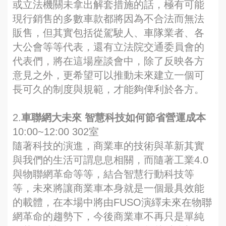
或立法機關未拿出解套措施的話，極有可能
現行銷售的多數車款都將因為不合法而無法
販售，但其實包括從駕駛人、車隊業者、各
大公會等等代表，還有立法院交通委員會的
代表們，將在這場座談會中，除了反映各方
意見之外，更希望可以推動未來建立一個可
長可久的制度與規範，才能夠俾利於各方。
2.
車聯網大未來 智慧科技如何節省營運成本
10:00~12:00 302室
隨著科技的演進，商業車的技術與革新其實
與我們的生活可謂息息相關，而隨著工業4.0
與物聯網革命等等，結合智慧行動科技等
等，未來將讓商業車本身就是一個最具效能
的載體，在本場中將由FUSO演繹未來在物聯
網革命的趨勢下，今後商業車不再只是單純