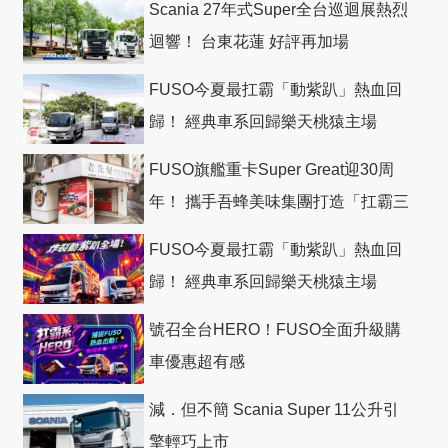
Scania 27年式Super全台巡迴展熱烈
迴響！ 台東花蓮 好評再加場
FUSO今夏最扛霸「動紫趴」熱血回
歸！ 經典車系回歸樂天桃猿主場
FUSO旗艦重卡Super Great迎30周
年！ 攜手吾蜂美味集團打造「扛霸三
十」 主題店
FUSO今夏最扛霸「動紫趴」熱血回
歸！ 經典車系回歸樂天桃猿主場
號召全台HERO！FUSO全面升級購
車優惠超有感
減．但不簡 Scania Super 11公升引
擎輕巧上市