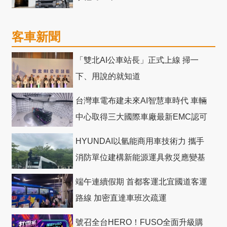
客車新聞
「雙北AI公車站長」正式上線 掃一
下、用說的就知道
台灣車電布建未來AI智慧車時代 車輛
中心取得三大國際車廠最新EMC認可
HYUNDAI以氫能商用車技術力 攜手
消防單位建構新能源運具救災應變基
礎
端午連續假期 首都客運北宜國道客運
路線 加密直達車班次疏運
號召全台HERO！FUSO全面升級購