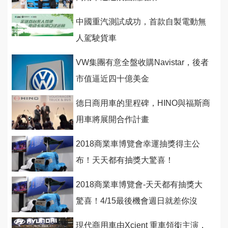
中國重汽測試成功，首款自製電動無
人駕駛貨車
VW集團有意全盤收購Navistar，後者
市值逼近四十億美金
德日商用車的里程碑，HINO與福斯商
用車將展開合作計畫
2018商業車博覽會幸運抽獎得主公
布！天天都有抽獎大驚喜！
2018商業車博覽會-天天都有抽獎大
驚喜！4/15最後機會週日就差你沒
來！
現代商用車由Xcient 重車領銜主演，