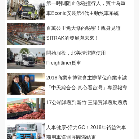
第一時間阻止你碰撞行人，賓士為重
車Econic安裝第4代主動煞車系統
百萬公里免大修的秘密！親身見證
SITRAK的發展與未來！
開始服役，北美清潔隊使用
Freightliner貨車
2018商業車博覽會主辦單位商業車誌
「中天綜合台-真心看台灣」專題報導
5/5全台首播！
17公噸洋蔥到新竹 三陽買洋蔥助蔥農
人車健康•活力GO！2018年裕益汽車
商用車巡迴展圓滿結束