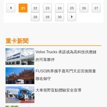
21
22
23
24
25
26
27
28
29
30
重卡新聞
Volvo Trucks 承諾成為高科技供應鏈
的可靠夥伴
FUSO跨界攜手鹿耳門天后宮推限量
聯名御守
大車視野盲點體驗安全宣導