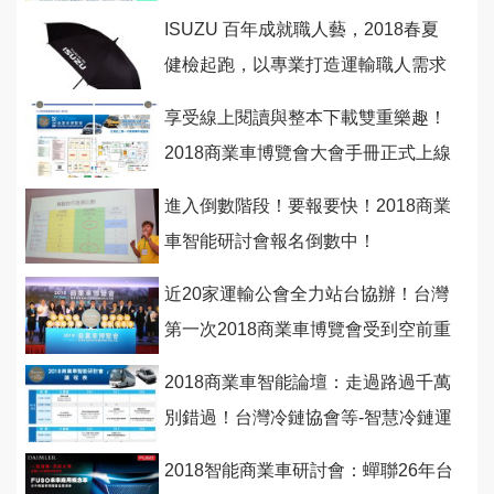
可錯過！
ISUZU 百年成就職人藝，2018春夏
健檢起跑，以專業打造運輸職人需求
享受線上閱讀與整本下載雙重樂趣！
2018商業車博覽會大會手冊正式上線
囉！
進入倒數階段！要報要快！2018商業
車智能研討會報名倒數中！
近20家運輸公會全力站台協辦！台灣
第一次2018商業車博覽會受到空前重
視！
2018商業車智能論壇：走過路過千萬
別錯過！台灣冷鏈協會等-智慧冷鏈運
輸設備新趨勢
2018智能商業車研討會：蟬聯26年台