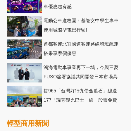
車優惠超有感
電動公車進校園：基隆女中學生專車
使用城際型電巴行駛!
首都客運北宜國道客運路線增班疏運
搭乘享票價優惠
鴻海電動車事業再下一城，今與三菱
FUSO簽署協議共同開發日本市場具
競爭力電動巴士
搭965「台灣好行九份金瓜石」線送
177「瑞芳觀光巴士」線一段票免費
輕型商用新聞