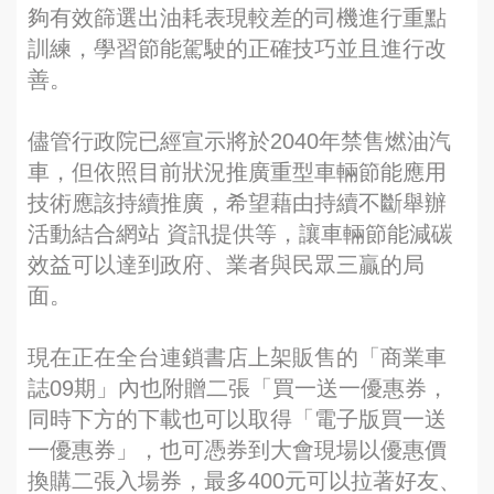
夠有效篩選出油耗表現較差的司機進行重點
訓練，學習節能駕駛的正確技巧並且進行改
善。
儘管行政院已經宣示將於2040年禁售燃油汽
車，但依照目前狀況推廣重型車輛節能應用
技術應該持續推廣，希望藉由持續不斷舉辦
活動結合網站 資訊提供等，讓車輛節能減碳
效益可以達到政府、業者與民眾三贏的局
面。
現在正在全台連鎖書店上架販售的「商業車
誌09期」內也附贈二張「買一送一優惠券，
同時下方的下載也可以取得「電子版買一送
一優惠券」，也可憑券到大會現場以優惠價
換購二張入場券，最多400元可以拉著好友、