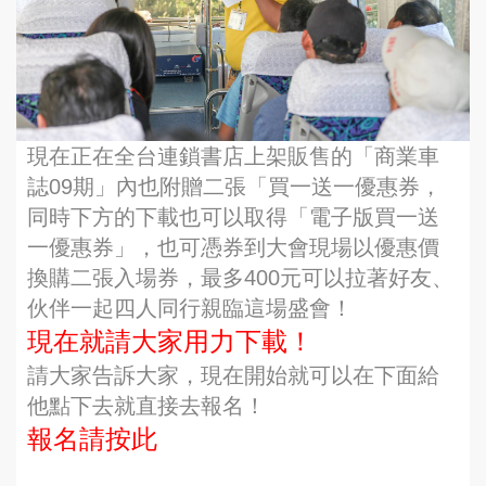
現在正在全台連鎖書店上架販售的「商業車
誌09期」內也附贈二張「買一送一優惠券，
同時下方的下載也可以取得「電子版買一送
一優惠券」，也可憑券到大會現場以優惠價
換購二張入場券，最多400元可以拉著好友、
伙伴一起四人同行親臨這場盛會！
現在就請大家用力下載！
請大家告訴大家，現在開始就可以在下面給
他點下去就直接去報名！
報名請按此