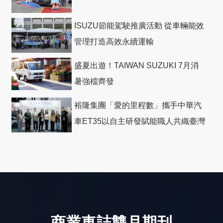
ISUZU節能駕駛推廣活動 從車輛能效
管理打造高效永續運輸
盛夏出遊！TAIWAN SUZUKI 7月消
暑強檔齊發
裕隆集團「愛的里程數」攜手中華汽
車ET35以自主研發賦能職人共織臺灣
社會善循環
商業車誌雙月期刊