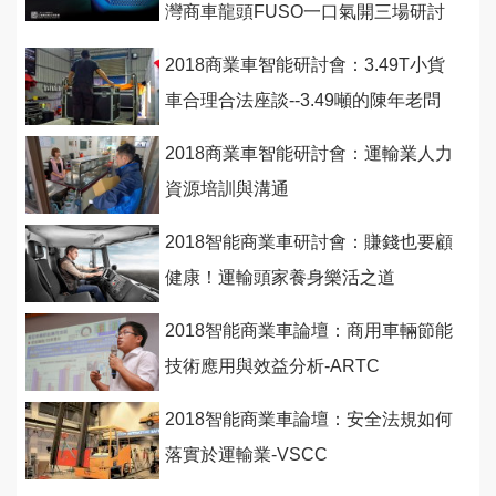
灣商車龍頭FUSO一口氣開三場研討
會！
2018商業車智能研討會：3.49T小貨
車合理合法座談--3.49噸的陳年老問
題如何解決？
2018商業車智能研討會：運輸業人力
資源培訓與溝通
2018智能商業車研討會：賺錢也要顧
健康！運輸頭家養身樂活之道
2018智能商業車論壇：商用車輛節能
技術應用與效益分析-ARTC
2018智能商業車論壇：安全法規如何
落實於運輸業-VSCC