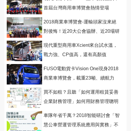
首屆台灣商用車博覽會熱情登場
2018商業車博覽會-運輸頭家沒來絕
對後悔！近20大公會協辦、近20場研
討會為您爭取商機
現代重型商用車Xcient來台試水溫，
戰力強、CP值高，還有高顏值
FUSO電動貨卡Vision One現身2018
商業車博覽會，載重23噸、續航力
350公里
買不如租？且聽「如何運用租賃妥善
企業財務管理」如何用財務管理聰明
省錢賺大錢！
車隊年省千萬？2018智能研討會「智
慧公車營運管理系統應用與實務」不