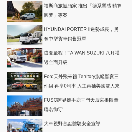
福斯商旅挺頭家 推出「德系質感 精算
圓夢」專案
HYUNDAI PORTER II逆勢成長，勇
奪中型貨車銷售冠軍
盛夏啟程！TAIWAN SUZUKI 八月禮
遇全面升級
Ford天外飛來禮 Territory旗艦響宴三
件組 再享0利率 入主再抽美國雙人來
回機票
FUSO跨界攜手鹿耳門天后宮推限量
聯名御守
大車視野盲點體驗安全宣導