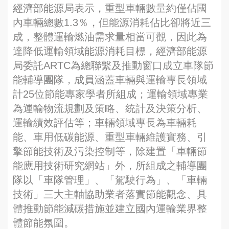
經濟部能源局表示，重型車輛數量約僅佔國
內車輛總數1.3％，但能源消耗佔比卻將近三
成，整體運輸燃油需求量相當可觀，因此為
達降低運輸領域能源消耗目標，經濟部能源
局委託ARTC為總聯繫及推動窗口成立車隊節
能輔導團隊，成員涵蓋車輛與運輸專長領域
計25位節能專家學者所組成；運輸領域專業
為運輸物流規劃及策略、統計及決策分析、
運輸績效評估等；車輛領域專長為車輛耗
能、車用低碳能源、重型車輛維護實務、引
擎節能技術及污染控制等，除建置「車輛節
能應用技術研究網站」外，所組成之輔導團
隊以「車隊管理」、「駕駛行為」、「車輛
技術」三大主軸協助業者落實節能觀念、具
體推動節能減碳措施並建立國內運輸業界整
體節能氛圍。