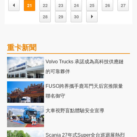
21
22
23
24
25
26
27
28
29
30
重卡新聞
Volvo Trucks 承諾成為高科技供應鏈
的可靠夥伴
FUSO跨界攜手鹿耳門天后宮推限量
聯名御守
大車視野盲點體驗安全宣導
Scania 27年式Super全台巡迴展熱烈