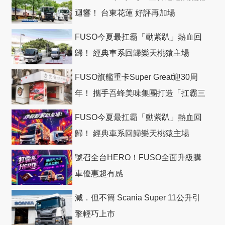
迴響！ 台東花蓮 好評再加場
FUSO今夏最扛霸「動紫趴」熱血回
歸！ 經典車系回歸樂天桃猿主場
FUSO旗艦重卡Super Great迎30周
年！ 攜手吾蜂美味集團打造「扛霸三
十」 主題店
FUSO今夏最扛霸「動紫趴」熱血回
歸！ 經典車系回歸樂天桃猿主場
號召全台HERO！FUSO全面升級購
車優惠超有感
減．但不簡 Scania Super 11公升引
擎輕巧上市