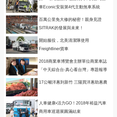
車Econic安裝第4代主動煞車系統
百萬公里免大修的秘密！親身見證
SITRAK的發展與未來！
開始服役，北美清潔隊使用
Freightliner貨車
2018商業車博覽會主辦單位商業車誌
「中天綜合台-真心看台灣」專題報導
5/5全台首播！
17公噸洋蔥到新竹 三陽買洋蔥助蔥農
人車健康•活力GO！2018年裕益汽車
商用車巡迴展圓滿結束