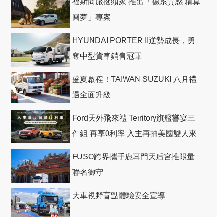
福斯商旅挺頭家 推出「德系質感 精算
圓夢」專案
HYUNDAI PORTER II逆勢成長，勇
奪中型貨車銷售冠軍
盛夏啟程！TAIWAN SUZUKI 八月禮
遇全面升級
Ford天外飛來禮 Territory旗艦響宴三
件組 再享0利率 入主再抽美國雙人來
回機票
FUSO跨界攜手鹿耳門天后宮推限量
聯名御守
大車視野盲點體驗安全宣導