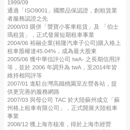
1999/09
通過「ISO9001」國際品保認證，創租賃業
者服務認證之先
2000/03 購併「聲寶小客車租賃」及 「伯士
瑪租賃」，正式發展短期租車事業
2004/06 裕融企業(裕隆汽車子公司)購入格上
租車股權達45.04%，成為最大股東
2005/06 獲中華信評公司 twA- 之長期信用評
等，並於 2006 年調升為 twA，至2014年皆
維持相同評等
2007/01 進駐台灣高鐵桃園至左營各站，提
供更完善的服務網路
2007/03 與母公司 TAC 於大陸蘇州成立「蘇
州格上租車有限公司」，正式開展大陸租車
事業
2008/12 獲上海市核准，得於上海市經營