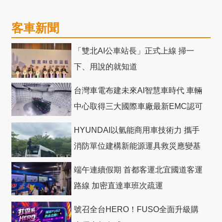
客車新聞
「雙北AI公車站長」正式上線 掃一
下、用說的就知道
台灣車電布建未來AI智慧車時代 車輛
中心取得三大國際車廠最新EMC認可
HYUNDAI以氫能商用車技術力 攜手
消防單位建構新能源運具救災應變基
礎
端午連續假期 首都客運北宜國道客運
路線 加密直達車班次疏運
號召全台HERO！FUSO全面升級購