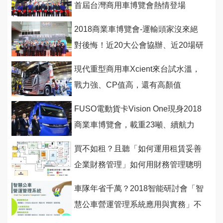
首屆台灣商用車博覽會熱情登場
2018商業車博覽會-運輸頭家沒來絕
對後悔！近20大公會協辦、近20場研
討會為您爭取商機
現代重型商用車Xcient來台試水溫，
戰力強、CP值高，還有高顏值
FUSO電動貨卡Vision One現身2018
商業車博覽會，載重23噸、續航力
350公里
買不如租？且聽「如何運用租賃妥善
企業財務管理」如何用財務管理聰明
省錢賺大錢！
車隊年省千萬？2018智能研討會「智
慧公車營運管理系統應用與實務」不
可錯過！