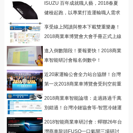
ISUZU 百年成就職人藝，2018春夏
健檢起跑，以專業打造運輸職人需求
享受線上閱讀與整本下載雙重樂趣！
2018商業車博覽會大會手冊正式上線
囉！
進入倒數階段！要報要快！2018商業
車智能研討會報名倒數中！
近20家運輸公會全力站台協辦！台灣
第一次2018商業車博覽會受到空前重
視！
2018商業車智能論壇：走過路過千萬
別錯過！台灣冷鏈協會等-智慧冷鏈運
輸設備新趨勢
2018智能商業車研討會：蟬聯26年台
灣商車龍頭FUSO一口氣開三場研討