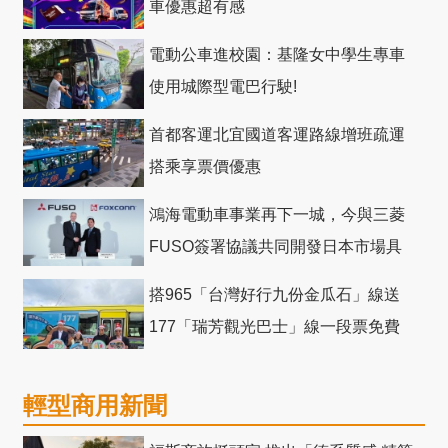
車優惠超有感
電動公車進校園：基隆女中學生專車
使用城際型電巴行駛!
首都客運北宜國道客運路線增班疏運
搭乘享票價優惠
鴻海電動車事業再下一城，今與三菱
FUSO簽署協議共同開發日本市場具
競爭力電動巴士
搭965「台灣好行九份金瓜石」線送
177「瑞芳觀光巴士」線一段票免費
輕型商用新聞