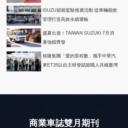
ISUZU節能駕駛推廣活動 從車輛能效
管理打造高效永續運輸
盛夏出遊！TAIWAN SUZUKI 7月消
暑強檔齊發
裕隆集團「愛的里程數」攜手中華汽
車ET35以自主研發賦能職人共織臺灣
社會善循環
商業車誌雙月期刊