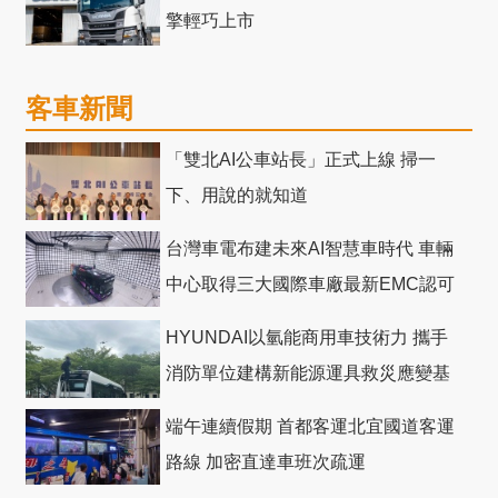
擎輕巧上市
客車新聞
「雙北AI公車站長」正式上線 掃一
下、用說的就知道
台灣車電布建未來AI智慧車時代 車輛
中心取得三大國際車廠最新EMC認可
HYUNDAI以氫能商用車技術力 攜手
消防單位建構新能源運具救災應變基
礎
端午連續假期 首都客運北宜國道客運
路線 加密直達車班次疏運