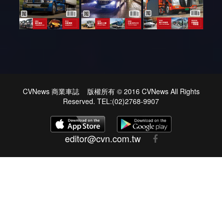
CVNews 商業車誌 版權所有 © 2016 CVNews All Rights
Reserved. TEL:(02)2768-9907
editor@cvn.com.tw