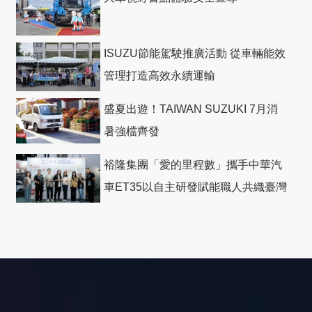
ISUZU節能駕駛推廣活動 從車輛能效
管理打造高效永續運輸
盛夏出遊！TAIWAN SUZUKI 7月消
暑強檔齊發
裕隆集團「愛的里程數」攜手中華汽
車ET35以自主研發賦能職人共織臺灣
社會善循環