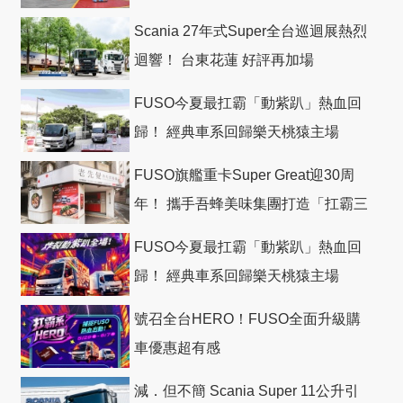
Scania 27年式Super全台巡迴展熱烈
迴響！ 台東花蓮 好評再加場
FUSO今夏最扛霸「動紫趴」熱血回
歸！ 經典車系回歸樂天桃猿主場
FUSO旗艦重卡Super Great迎30周
年！ 攜手吾蜂美味集團打造「扛霸三
十」 主題店
FUSO今夏最扛霸「動紫趴」熱血回
歸！ 經典車系回歸樂天桃猿主場
號召全台HERO！FUSO全面升級購
車優惠超有感
減．但不簡 Scania Super 11公升引