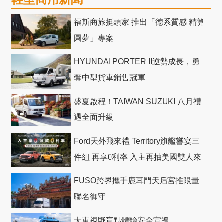
福斯商旅挺頭家 推出「德系質感 精算
圓夢」專案
HYUNDAI PORTER II逆勢成長，勇
奪中型貨車銷售冠軍
盛夏啟程！TAIWAN SUZUKI 八月禮
遇全面升級
Ford天外飛來禮 Territory旗艦響宴三
件組 再享0利率 入主再抽美國雙人來
回機票
FUSO跨界攜手鹿耳門天后宮推限量
聯名御守
大車視野盲點體驗安全宣導