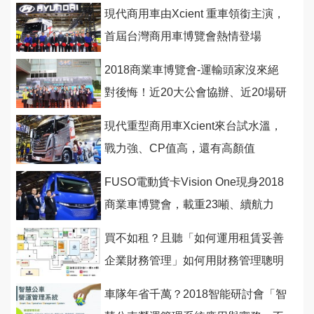
來！
現代商用車由Xcient 重車領銜主演，
首屆台灣商用車博覽會熱情登場
2018商業車博覽會-運輸頭家沒來絕
對後悔！近20大公會協辦、近20場研
討會為您爭取商機
現代重型商用車Xcient來台試水溫，
戰力強、CP值高，還有高顏值
FUSO電動貨卡Vision One現身2018
商業車博覽會，載重23噸、續航力
350公里
買不如租？且聽「如何運用租賃妥善
企業財務管理」如何用財務管理聰明
省錢賺大錢！
車隊年省千萬？2018智能研討會「智