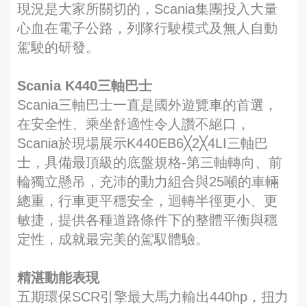
現況是大家所關切的，Scania集團投入大量
心血在電子公路，列隊行駛模式及無人自動
駕駛的研發。
Scania K440三軸巴士
Scania三軸巴士一直是國外遊覽車的首選，
在安全性、乘坐舒適性令人讚不絕口，
Scania於現場展示K440EB6╳2╳4LI三軸巴
士，具備最頂級的底盤規格-第三軸轉向、前
輪獨立懸吊，充沛的動力組合與25噸的車輛
總重，行車更平穩安全，迴轉半徑更小、更
敏捷，提供各種道路條件下的整體平衡與穩
定性，成就最完美的駕馭體驗。
精湛動能表現
五期環保SCR引擎最大馬力輸出440hp，扭力