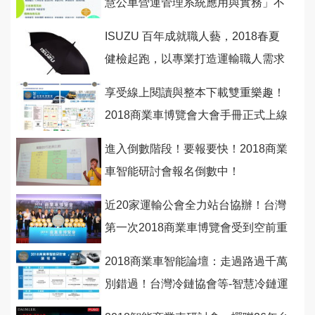
慧公車營運管理系統應用與實務」不
可錯過！
ISUZU 百年成就職人藝，2018春夏
健檢起跑，以專業打造運輸職人需求
享受線上閱讀與整本下載雙重樂趣！
2018商業車博覽會大會手冊正式上線
囉！
進入倒數階段！要報要快！2018商業
車智能研討會報名倒數中！
近20家運輸公會全力站台協辦！台灣
第一次2018商業車博覽會受到空前重
視！
2018商業車智能論壇：走過路過千萬
別錯過！台灣冷鏈協會等-智慧冷鏈運
輸設備新趨勢