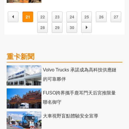
21
22
23
24
25
26
27
28
29
30
重卡新聞
Volvo Trucks 承諾成為高科技供應鏈
的可靠夥伴
FUSO跨界攜手鹿耳門天后宮推限量
聯名御守
大車視野盲點體驗安全宣導