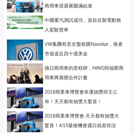
商用車巡迴展圓滿結束
中國重汽測試成功，首款自製電動無
人駕駛貨車
VW集團有意全盤收購Navistar，後者
市值逼近四十億美金
德日商用車的里程碑，HINO與福斯商
用車將展開合作計畫
2018商業車博覽會幸運抽獎得主公
布！天天都有抽獎大驚喜！
2018商業車博覽會-天天都有抽獎大
驚喜！4/15最後機會週日就差你沒