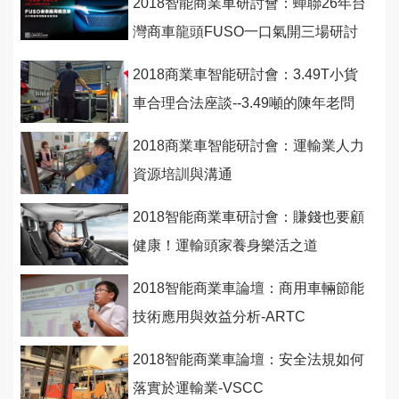
2018智能商業車研討會：蟬聯26年台
灣商車龍頭FUSO一口氣開三場研討
會！
2018商業車智能研討會：3.49T小貨
車合理合法座談--3.49噸的陳年老問
題如何解決？
2018商業車智能研討會：運輸業人力
資源培訓與溝通
2018智能商業車研討會：賺錢也要顧
健康！運輸頭家養身樂活之道
2018智能商業車論壇：商用車輛節能
技術應用與效益分析-ARTC
2018智能商業車論壇：安全法規如何
落實於運輸業-VSCC