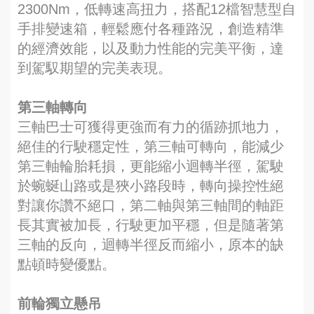
2300Nm，低轉速高扭力，搭配12檔智慧型自
手排變速箱，輕鬆應付各種路況，創造精準
的經濟效能，以及動力性能的完美平衡，達
到駕馭期望的完美表現。
第三軸轉向
三軸巴士可獲得更強而有力的循跡抓地力，
絕佳的行駛穩定性，第三軸可轉向，能減少
第三軸輪胎耗損，更能縮小迴轉半徑，駕駛
於蜿蜒山路或是狹小路段時，轉向操控性絕
對讓你讚不絕口，第二軸與第三軸間的軸距
長其實被加長，行駛更加平穩，但是隨著第
三軸的反向，迴轉半徑反而縮小，原本的缺
點頓時變優點。
前輪獨立懸吊