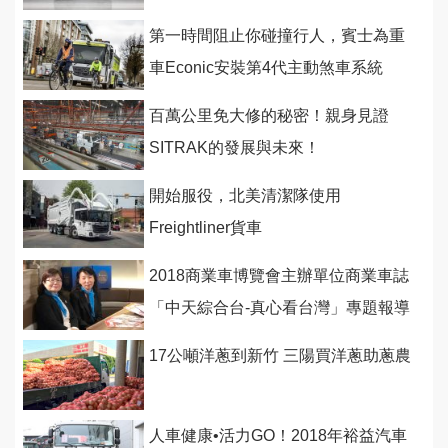
第一時間阻止你碰撞行人，賓士為重
車Econic安裝第4代主動煞車系統
百萬公里免大修的秘密！親身見證
SITRAK的發展與未來！
開始服役，北美清潔隊使用
Freightliner貨車
2018商業車博覽會主辦單位商業車誌
「中天綜合台-真心看台灣」專題報導
5/5全台首播！
17公噸洋蔥到新竹 三陽買洋蔥助蔥農
人車健康•活力GO！2018年裕益汽車