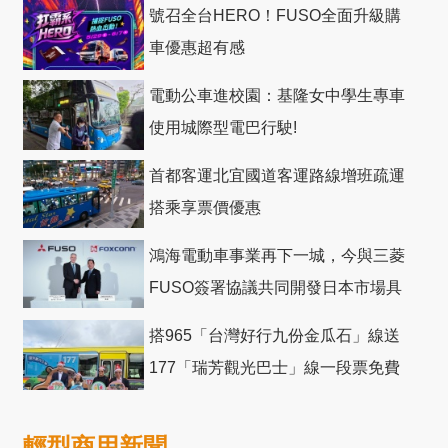
號召全台HERO！FUSO全面升級購
車優惠超有感
電動公車進校園：基隆女中學生專車
使用城際型電巴行駛!
首都客運北宜國道客運路線增班疏運
搭乘享票價優惠
鴻海電動車事業再下一城，今與三菱
FUSO簽署協議共同開發日本市場具
競爭力電動巴士
搭965「台灣好行九份金瓜石」線送
177「瑞芳觀光巴士」線一段票免費
輕型商用新聞