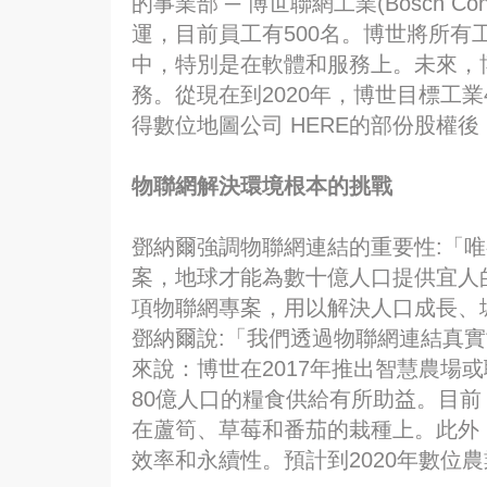
的事業部 ─ 博世聯網工業(Bosch Conn
運，目前員工有500名。博世將所有
中，特別是在軟體和服務上。未來，博
務。從現在到2020年，博世目標工業
得數位地圖公司 HERE的部份股權後
物聯網解決環境根本的挑戰
鄧納爾強調物聯網連結的重要性:「
案，地球才能為數十億人口提供宜人的
項物聯網專案，用以解決人口成長、
鄧納爾說:「我們透過物聯網連結真
來說：博世在2017年推出智慧農場或
80億人口的糧食供給有所助益。目
在蘆筍、草莓和番茄的栽種上。此外
效率和永續性。預計到2020年數位