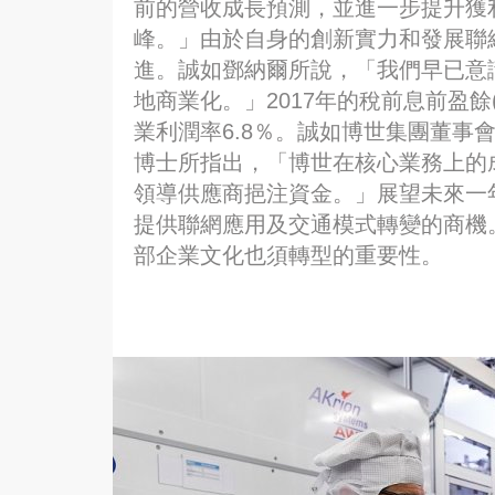
前的營收成長預測，並進一步提升獲利
峰。」由於自身的創新實力和發展聯
進。誠如鄧納爾所說，「我們早已意
地商業化。」2017年的稅前息前盈餘(
業利潤率6.8％。誠如博世集團董事會副主席暨
博士所指出，「博世在核心業務上的
領導供應商挹注資金。」展望未來一
提供聯網應用及交通模式轉變的商機
部企業文化也須轉型的重要性。