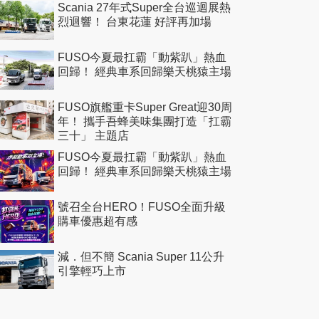
Scania 27年式Super全台巡迴展熱
烈迴響！ 台東花蓮 好評再加場
FUSO今夏最扛霸「動紫趴」熱血
回歸！ 經典車系回歸樂天桃猿主場
FUSO旗艦重卡Super Great迎30周
年！ 攜手吾蜂美味集團打造「扛霸
三十」 主題店
FUSO今夏最扛霸「動紫趴」熱血
回歸！ 經典車系回歸樂天桃猿主場
號召全台HERO！FUSO全面升級
購車優惠超有感
減．但不簡 Scania Super 11公升
引擎輕巧上市