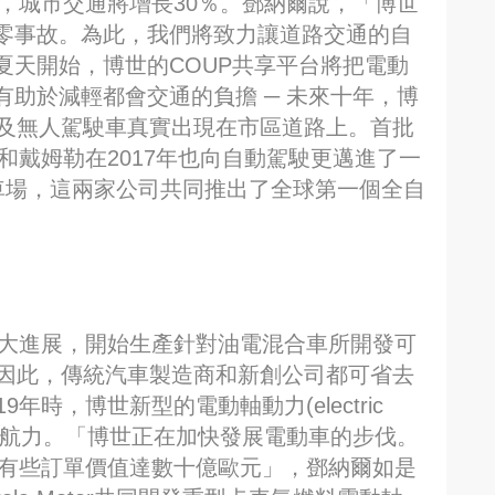
年，城市交通將增長30％。鄧納爾說，「博世
零事故。為此，我們將致力讓道路交通的自
夏天開始，博世的COUP共享平台將把電動
助於減輕都會交通的負擔 ─ 未來十年，博
全自動及無人駕駛車真實出現在市區道路上。首批
和戴姆勒在2017年也向自動駕駛更邁進了一
車場，這兩家公司共同推出了全球第一個全自
重大進展，開始生產針對油電混合車所開發可
。因此，傳統汽車製造商和新創公司都可省去
年時，博世新型的電動軸動力(electric
增加電動車續航力。「博世正在加快發展電動車的步伐。
中有些訂單價值達數十億歐元」，鄧納爾如是