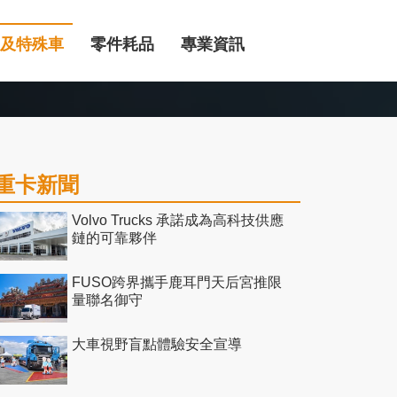
及特殊車
零件耗品
專業資訊
重卡新聞
Volvo Trucks 承諾成為高科技供應
鏈的可靠夥伴
FUSO跨界攜手鹿耳門天后宮推限
量聯名御守
大車視野盲點體驗安全宣導