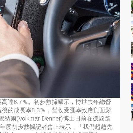
收成長高達6.7％。初步數據顯示，博世去年總營
益後的成長率8.3％，營收受匯率效應負面影
(Volkmar Denner)博士日前在德國路
所舉辦的年度初步數據記者會上表示，「我們超越先