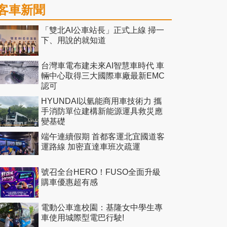
客車新聞
「雙北AI公車站長」正式上線 掃一
下、用說的就知道
台灣車電布建未來AI智慧車時代 車
輛中心取得三大國際車廠最新EMC
認可
HYUNDAI以氫能商用車技術力 攜
手消防單位建構新能源運具救災應
變基礎
端午連續假期 首都客運北宜國道客
運路線 加密直達車班次疏運
號召全台HERO！FUSO全面升級
購車優惠超有感
電動公車進校園：基隆女中學生專
車使用城際型電巴行駛!