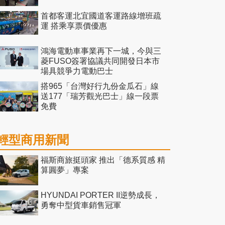
首都客運北宜國道客運路線增班疏
運 搭乘享票價優惠
鴻海電動車事業再下一城，今與三
菱FUSO簽署協議共同開發日本市
場具競爭力電動巴士
搭965「台灣好行九份金瓜石」線
送177「瑞芳觀光巴士」線一段票
免費
輕型商用新聞
福斯商旅挺頭家 推出「德系質感 精
算圓夢」專案
HYUNDAI PORTER II逆勢成長，
勇奪中型貨車銷售冠軍