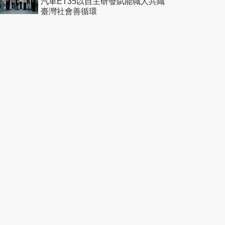
汽車ET35以自主研發賦能職人共織
臺灣社會善循環