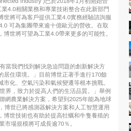
ected Industry )已於2018年1月初開始營
工業4.0相關業務和專業技術整合在此新部門
世將可為客戶提供工業4.0實務經驗諮詢服
4.0 可為集團帶來逾十億歐元的營收。在取
，博世將可望為工業4.0帶來更多的可能性。
唯有當我們找到解決急迫問題的創新解決方
居住環境。」目前博世正著手進行170餘
城市化、空氣污染和氣候變遷等根本挑戰。
實世界，致力於提高人們的生活品質。」舉例
聯網農業解決方案，希望到2025年能為地球
前，博世已將感測器解決方案和人工智慧運用
，博世技術也有助於提高牡蠣和牛隻養殖的
農業市場規模將可成長逾70％。