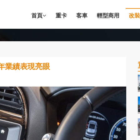
首頁
重卡
客車
輕型商用
改裝
7年業績表現亮眼