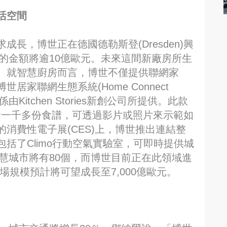
活空間
長，博世正在德國德勒斯登(Dresden)興
資的金額將逾10億歐元。未來這間新廠房所生
。就智慧廚房而言，博世不僅提供聯網家
家聯網生態系統(Home Connect
係由Kitchen Stories新創公司所提供。此款
內含一千多份食譜，可透過影片或照片來示範如
消費性電子展(CES)上，博世推出連結整
括了Climo行動空氣實驗室，可即時提供城
智慧城市將有80個，而博世目前正在此領域進
市場規模預計將可望成長至7,000億歐元。