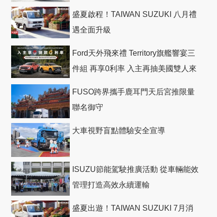
盛夏啟程！TAIWAN SUZUKI 八月禮
遇全面升級
Ford天外飛來禮 Territory旗艦響宴三
件組 再享0利率 入主再抽美國雙人來
回機票
FUSO跨界攜手鹿耳門天后宮推限量
聯名御守
大車視野盲點體驗安全宣導
ISUZU節能駕駛推廣活動 從車輛能效
管理打造高效永續運輸
盛夏出遊！TAIWAN SUZUKI 7月消