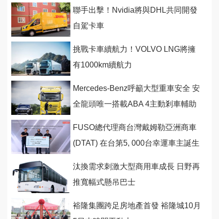
聯手出擊！Nvidia將與DHL共同開發
自駕卡車
挑戰卡車續航力！VOLVO LNG將擁
有1000km續航力
Mercedes-Benz呼籲大型重車安全 安
全龍頭唯一搭載ABA 4主動剎車輔助
防患未然更臻全面
FUSO總代理商台灣戴姆勒亞洲商車
(DTAT) 在台第5, 000台幸運車主誕生
汰換需求刺激大型商用車成長 日野再
推寬幅式懸吊巴士
裕隆集團跨足房地產首發 裕隆城10月