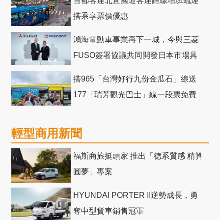
首都客運北宜國道客運路線增班疏運
搭乘享票價優惠
鴻海電動車事業再下一城，今與三菱
FUSO簽署協議共同開發日本市場具
競爭力電動巴士
搭965「台灣好行九份金瓜石」線送
177「瑞芳觀光巴士」線一段票免費
輕型商用新聞
福斯商旅挺頭家 推出「德系質感 精算
圓夢」專案
HYUNDAI PORTER II逆勢成長，勇
奪中型貨車銷售冠軍