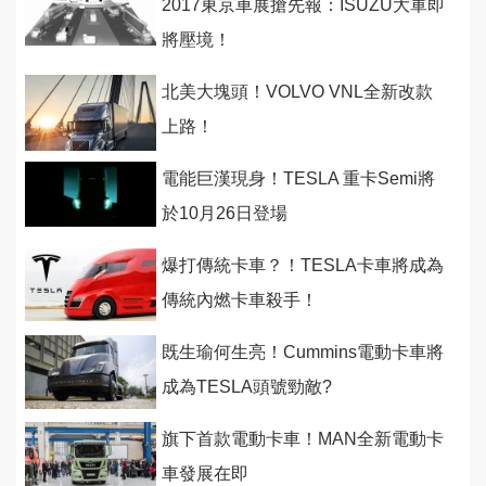
2017東京車展搶先報：ISUZU大軍即
將壓境！
北美大塊頭！VOLVO VNL全新改款
上路！
電能巨漢現身！TESLA 重卡Semi將
於10月26日登場
爆打傳統卡車？！TESLA卡車將成為
傳統內燃卡車殺手！
既生瑜何生亮！Cummins電動卡車將
成為TESLA頭號勁敵?
旗下首款電動卡車！MAN全新電動卡
車發展在即