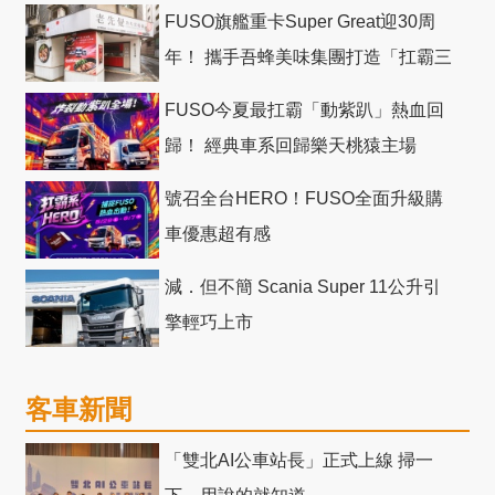
FUSO旗艦重卡Super Great迎30周
年！ 攜手吾蜂美味集團打造「扛霸三
十」 主題店
FUSO今夏最扛霸「動紫趴」熱血回
歸！ 經典車系回歸樂天桃猿主場
號召全台HERO！FUSO全面升級購
車優惠超有感
減．但不簡 Scania Super 11公升引
擎輕巧上市
客車新聞
「雙北AI公車站長」正式上線 掃一