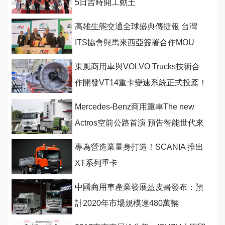
5日吉時開工動土
高雄生態交通全球盛典傳捷報 台灣
ITS協會與馬來西亞簽署合作MOU
東風商用車與VOLVO Trucks技術合
作開發VT14重卡變速系統正式投產！
Mercedes-Benz商用重車The new
Actros空前公路首演 預告智能世代來
臨
專為營造業量身打造！SCANIA 推出
XT系列重卡
中國商用車產業發展藍皮書發布：預
計2020年市場規模達480萬輛