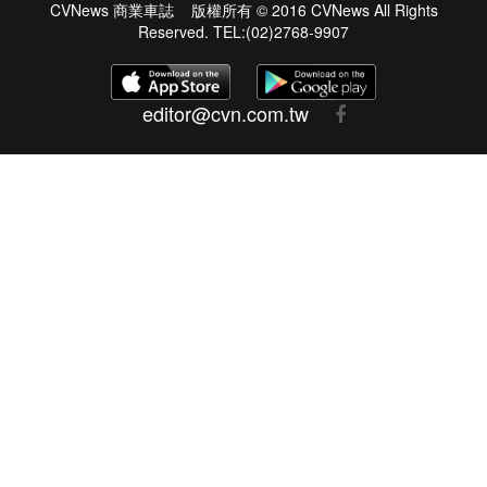
CVNews 商業車誌 版權所有 © 2016 CVNews All Rights
Reserved. TEL:(02)2768-9907
editor@cvn.com.tw