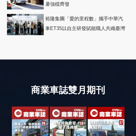
暑強檔齊發
裕隆集團「愛的里程數」攜手中華汽
車ET35以自主研發賦能職人共織臺灣
社會善循環
商業車誌雙月期刊