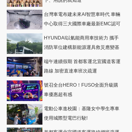
下、用說的就知道
台灣車電布建未來AI智慧車時代 車輛
中心取得三大國際車廠最新EMC認可
HYUNDAI以氫能商用車技術力 攜手
消防單位建構新能源運具救災應變基
礎
端午連續假期 首都客運北宜國道客運
路線 加密直達車班次疏運
號召全台HERO！FUSO全面升級購
車優惠超有感
電動公車進校園：基隆女中學生專車
使用城際型電巴行駛!