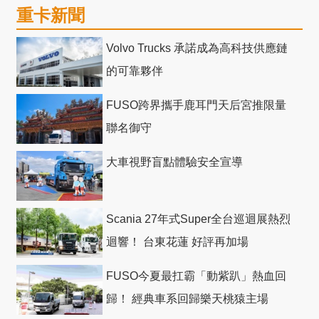
重卡新聞
Volvo Trucks 承諾成為高科技供應鏈
的可靠夥伴
FUSO跨界攜手鹿耳門天后宮推限量
聯名御守
大車視野盲點體驗安全宣導
Scania 27年式Super全台巡迴展熱烈
迴響！ 台東花蓮 好評再加場
FUSO今夏最扛霸「動紫趴」熱血回
歸！ 經典車系回歸樂天桃猿主場