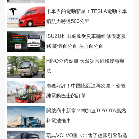
卡車界的電動新星！TESLA電動卡車
續航力將達500公里
ISUZU推出颱風受災車輛維修優惠服
務 關懷百分百 貼心百分百
HINO公佈颱風 天然災害維修優惠辦
法
廣獲好評！中國比亞迪再次拿下倫敦
純電動巴士的訂單
開啟商車新章？神加速TOYOTA氫燃
料電池拖車
瑞典VOLVO重卡出售了德國引擎製造