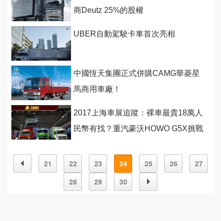
商Deutz 25%的股權
UBER自動駕駛卡車首次亮相
中國恆天集團正式併購CAMG華菱星
馬商用車廠！
2017上海車展追蹤：裸車最貴18萬人
民幣有找？重汽豪沃HOWO G5X挑戰
高端 中卡市場！
21
22
23
24
25
26
27
28
29
30