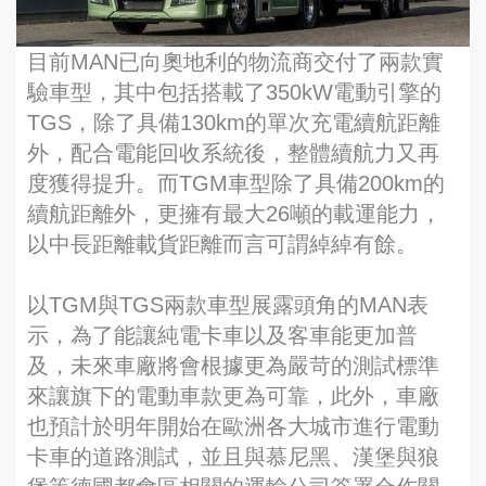
目前MAN已向奧地利的物流商交付了兩款實
驗車型，其中包括搭載了350kW電動引擎的
TGS，除了具備130km的單次充電續航距離
外，配合電能回收系統後，整體續航力又再
度獲得提升。而TGM車型除了具備200km的
續航距離外，更擁有最大26噸的載運能力，
以中長距離載貨距離而言可謂綽綽有餘。
以TGM與TGS兩款車型展露頭角的MAN表
示，為了能讓純電卡車以及客車能更加普
及，未來車廠將會根據更為嚴苛的測試標準
來讓旗下的電動車款更為可靠，此外，車廠
也預計於明年開始在歐洲各大城市進行電動
卡車的道路測試，並且與慕尼黑、漢堡與狼