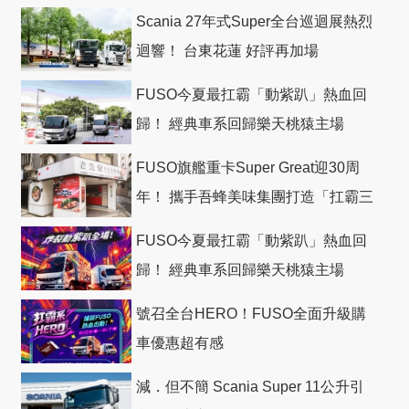
Scania 27年式Super全台巡迴展熱烈
迴響！ 台東花蓮 好評再加場
FUSO今夏最扛霸「動紫趴」熱血回
歸！ 經典車系回歸樂天桃猿主場
FUSO旗艦重卡Super Great迎30周
年！ 攜手吾蜂美味集團打造「扛霸三
十」 主題店
FUSO今夏最扛霸「動紫趴」熱血回
歸！ 經典車系回歸樂天桃猿主場
號召全台HERO！FUSO全面升級購
車優惠超有感
減．但不簡 Scania Super 11公升引