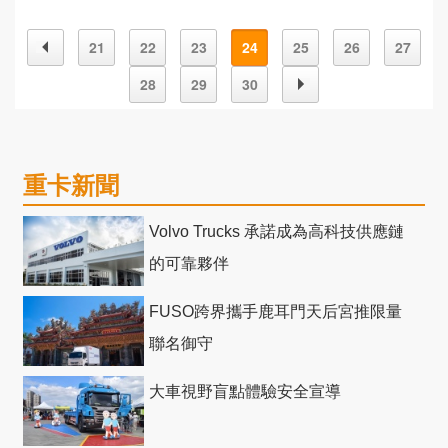
高端 中卡市場！
21
22
23
24
25
26
27
28
29
30
重卡新聞
Volvo Trucks 承諾成為高科技供應鏈
的可靠夥伴
FUSO跨界攜手鹿耳門天后宮推限量
聯名御守
大車視野盲點體驗安全宣導