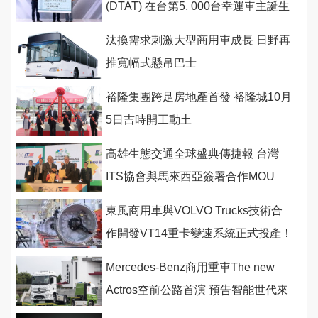
(DTAT) 在台第5, 000台幸運車主誕生
汰換需求刺激大型商用車成長 日野再
推寬幅式懸吊巴士
裕隆集團跨足房地產首發 裕隆城10月
5日吉時開工動土
高雄生態交通全球盛典傳捷報 台灣
ITS協會與馬來西亞簽署合作MOU
東風商用車與VOLVO Trucks技術合
作開發VT14重卡變速系統正式投產！
Mercedes-Benz商用重車The new
Actros空前公路首演 預告智能世代來
臨