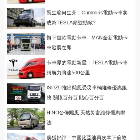
既生瑜何生亮！Cummins電動卡車將
成為TESLA頭號勁敵?
旗下首款電動卡車！MAN全新電動卡
車發展在即
卡車界的電動新星！TESLA電動卡車
續航力將達500公里
ISUZU推出颱風受災車輛維修優惠服
務 關懷百分百 貼心百分百
HINO公佈颱風 天然災害維修優惠辦
法
廣獲好評！中國比亞迪再次拿下倫敦