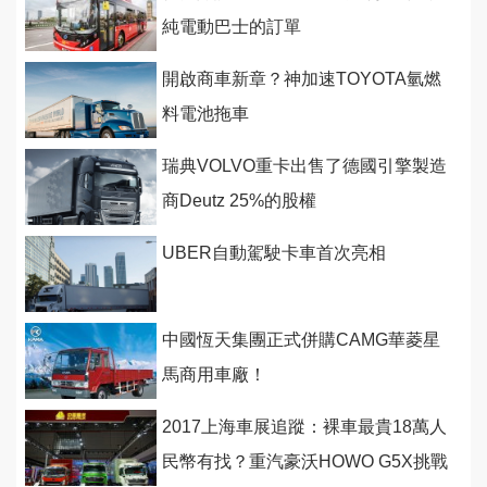
純電動巴士的訂單
開啟商車新章？神加速TOYOTA氫燃
料電池拖車
瑞典VOLVO重卡出售了德國引擎製造
商Deutz 25%的股權
UBER自動駕駛卡車首次亮相
中國恆天集團正式併購CAMG華菱星
馬商用車廠！
2017上海車展追蹤：裸車最貴18萬人
民幣有找？重汽豪沃HOWO G5X挑戰