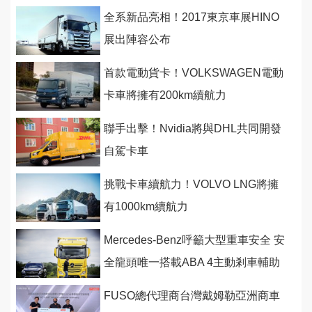
登台
全系新品亮相！2017東京車展HINO
展出陣容公布
首款電動貨卡！VOLKSWAGEN電動
卡車將擁有200km續航力
聯手出擊！Nvidia將與DHL共同開發
自駕卡車
挑戰卡車續航力！VOLVO LNG將擁
有1000km續航力
Mercedes-Benz呼籲大型重車安全 安
全龍頭唯一搭載ABA 4主動剎車輔助
防患未然更臻全面
FUSO總代理商台灣戴姆勒亞洲商車