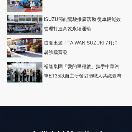
ISUZU節能駕駛推廣活動 從車輛能效
管理打造高效永續運輸
盛夏出遊！TAIWAN SUZUKI 7月消
暑強檔齊發
裕隆集團「愛的里程數」攜手中華汽
車ET35以自主研發賦能職人共織臺灣
社會善循環