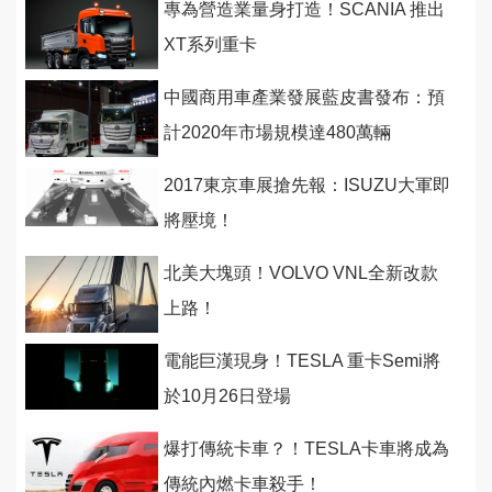
專為營造業量身打造！SCANIA 推出
XT系列重卡
中國商用車產業發展藍皮書發布：預
計2020年市場規模達480萬輛
2017東京車展搶先報：ISUZU大軍即
將壓境！
北美大塊頭！VOLVO VNL全新改款
上路！
電能巨漢現身！TESLA 重卡Semi將
於10月26日登場
爆打傳統卡車？！TESLA卡車將成為
傳統內燃卡車殺手！