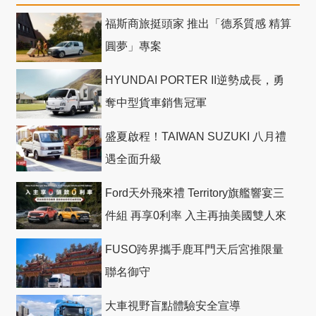
福斯商旅挺頭家 推出「德系質感 精算
圓夢」專案
HYUNDAI PORTER II逆勢成長，勇
奪中型貨車銷售冠軍
盛夏啟程！TAIWAN SUZUKI 八月禮
遇全面升級
Ford天外飛來禮 Territory旗艦響宴三
件組 再享0利率 入主再抽美國雙人來
回機票
FUSO跨界攜手鹿耳門天后宮推限量
聯名御守
大車視野盲點體驗安全宣導