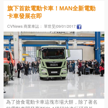
旗下首款電動卡車！MAN全新電動
卡車發展在即
CVNews 商業車誌： 單世旻
|09/01/2017
為了搶食電動卡車這塊市場大餅，除了著名