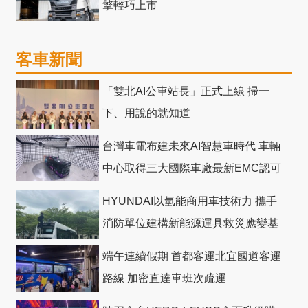
擎輕巧上市
客車新聞
「雙北AI公車站長」正式上線 掃一
下、用說的就知道
台灣車電布建未來AI智慧車時代 車輛
中心取得三大國際車廠最新EMC認可
HYUNDAI以氫能商用車技術力 攜手
消防單位建構新能源運具救災應變基
礎
端午連續假期 首都客運北宜國道客運
路線 加密直達車班次疏運