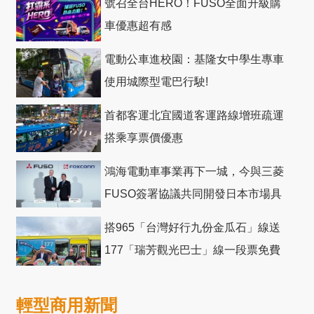
號召全台HERO！FUSO全面升級購
車優惠超有感
電動公車進校園：基隆女中學生專車
使用城際型電巴行駛!
首都客運北宜國道客運路線增班疏運
搭乘享票價優惠
鴻海電動車事業再下一城，今與三菱
FUSO簽署協議共同開發日本市場具
競爭力電動巴士
搭965「台灣好行九份金瓜石」線送
177「瑞芳觀光巴士」線一段票免費
輕型商用新聞