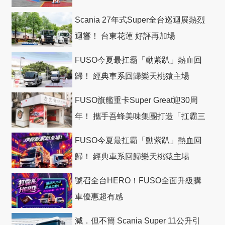
Scania 27年式Super全台巡迴展熱烈
迴響！ 台東花蓮 好評再加場
FUSO今夏最扛霸「動紫趴」熱血回
歸！ 經典車系回歸樂天桃猿主場
FUSO旗艦重卡Super Great迎30周
年！ 攜手吾蜂美味集團打造「扛霸三
十」 主題店
FUSO今夏最扛霸「動紫趴」熱血回
歸！ 經典車系回歸樂天桃猿主場
號召全台HERO！FUSO全面升級購
車優惠超有感
減．但不簡 Scania Super 11公升引