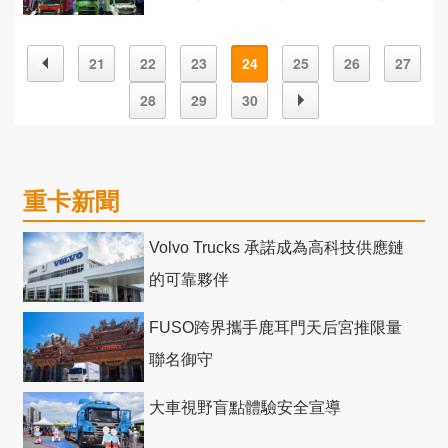
高端 中卡市場！
21
22
23
24
25
26
27
28
29
30
重卡新聞
Volvo Trucks 承諾成為高科技供應鏈
的可靠夥伴
FUSO跨界攜手鹿耳門天后宮推限量
聯名御守
大車視野盲點體驗安全宣導