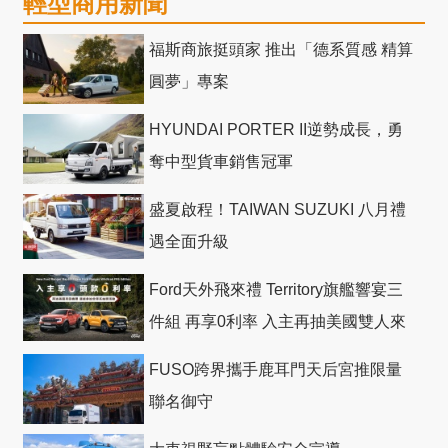
輕型商用新聞
福斯商旅挺頭家 推出「德系質感 精算
圓夢」專案
HYUNDAI PORTER II逆勢成長，勇
奪中型貨車銷售冠軍
盛夏啟程！TAIWAN SUZUKI 八月禮
遇全面升級
Ford天外飛來禮 Territory旗艦響宴三
件組 再享0利率 入主再抽美國雙人來
回機票
FUSO跨界攜手鹿耳門天后宮推限量
聯名御守