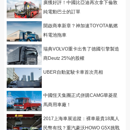
廣獲好評！中國比亞迪再次拿下倫敦
純電動巴士的訂單
開啟商車新章？神加速TOYOTA氫燃
料電池拖車
瑞典VOLVO重卡出售了德國引擎製造
商Deutz 25%的股權
UBER自動駕駛卡車首次亮相
中國恆天集團正式併購CAMG華菱星
馬商用車廠！
2017上海車展追蹤：裸車最貴18萬人
民幣有找？重汽豪沃HOWO G5X挑戰