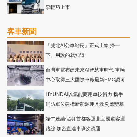
擎輕巧上市
客車新聞
「雙北AI公車站長」正式上線 掃一
下、用說的就知道
台灣車電布建未來AI智慧車時代 車輛
中心取得三大國際車廠最新EMC認可
HYUNDAI以氫能商用車技術力 攜手
消防單位建構新能源運具救災應變基
礎
端午連續假期 首都客運北宜國道客運
路線 加密直達車班次疏運