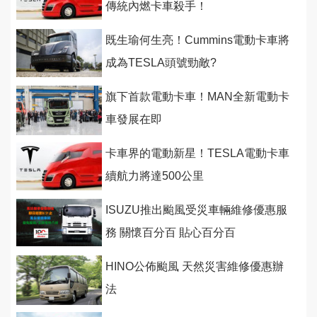
傳統內燃卡車殺手！
既生瑜何生亮！Cummins電動卡車將
成為TESLA頭號勁敵?
旗下首款電動卡車！MAN全新電動卡
車發展在即
卡車界的電動新星！TESLA電動卡車
續航力將達500公里
ISUZU推出颱風受災車輛維修優惠服
務 關懷百分百 貼心百分百
HINO公佈颱風 天然災害維修優惠辦
法