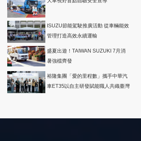
大車視野盲點體驗安全宣導
ISUZU節能駕駛推廣活動 從車輛能效
管理打造高效永續運輸
盛夏出遊！TAIWAN SUZUKI 7月消
暑強檔齊發
裕隆集團「愛的里程數」攜手中華汽
車ET35以自主研發賦能職人共織臺灣
社會善循環