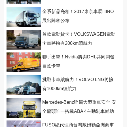
登台
全系新品亮相！2017東京車展HINO
展出陣容公布
首款電動貨卡！VOLKSWAGEN電動
卡車將擁有200km續航力
聯手出擊！Nvidia將與DHL共同開發
自駕卡車
挑戰卡車續航力！VOLVO LNG將擁
有1000km續航力
Mercedes-Benz呼籲大型重車安全 安
全龍頭唯一搭載ABA 4主動剎車輔助
防患未然更臻全面
FUSO總代理商台灣戴姆勒亞洲商車