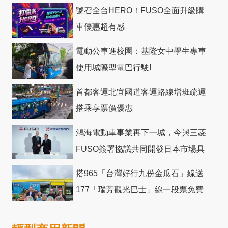
號召全台HERO！FUSO全面升級購
車優惠超有感
電動公車進校園：基隆女中學生專車
使用城際型電巴行駛!
首都客運北宜國道客運路線增班疏運
搭乘享票價優惠
鴻海電動車事業再下一城，今與三菱
FUSO簽署協議共同開發日本市場具
競爭力電動巴士
搭965「台灣好行九份金瓜石」線送
177「瑞芳觀光巴士」線一段票免費