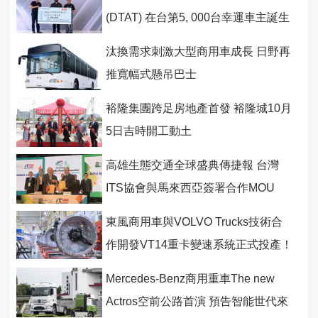
(DTAT) 在台第5, 000台幸運車主誕生
汰換需求刺激大型商用車成長 日野再
推寬幅式懸吊巴士
裕隆集團跨足房地產首發 裕隆城10月
5日吉時開工動土
高雄生態交通全球盛典傳捷報 台灣
ITS協會與馬來西亞簽署合作MOU
東風商用車與VOLVO Trucks技術合
作開發VT14重卡變速系統正式投產！
Mercedes-Benz商用重車The new
Actros空前公路首演 預告智能世代來