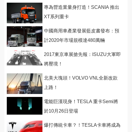
臨
專為營造業量身打造！SCANIA 推出
XT系列重卡
中國商用車產業發展藍皮書發布：預
計2020年市場規模達480萬輛
2017東京車展搶先報：ISUZU大軍即
將壓境！
北美大塊頭！VOLVO VNL全新改款
上路！
電能巨漢現身！TESLA 重卡Semi將
於10月26日登場
爆打傳統卡車？！TESLA卡車將成為