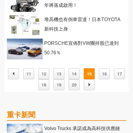
年將落成啟用！
堆高機也有倒車雷達！日本TOYOTA
新科技上身
PORSCHE宣佈對VW團持股已達到
50.76％
11
12
13
14
15
16
17
18
19
20
重卡新聞
Volvo Trucks 承諾成為高科技供應鏈