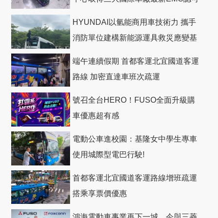
HYUNDAI以氫能商用車技術力 攜手
消防單位建構新能源運具救災應變基
礎
端午連續假期 首都客運北宜國道客運
路線 加密直達車班次疏運
號召全台HERO！FUSO全面升級購
車優惠超有感
電動公車進校園：基隆女中學生專車
使用城際型電巴行駛!
首都客運北宜國道客運路線增班疏運
搭乘享票價優惠
鴻海電動車事業再下一城，今與三菱