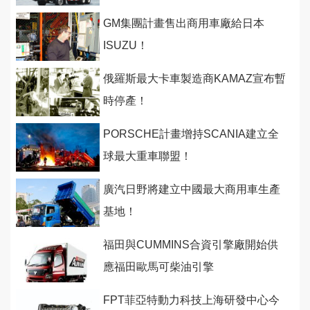
GM集團計畫售出商用車廠給日本
ISUZU！
俄羅斯最大卡車製造商KAMAZ宣布暫
時停產！
PORSCHE計畫增持SCANIA建立全
球最大重車聯盟！
廣汽日野將建立中國最大商用車生產
基地！
福田與CUMMINS合資引擎廠開始供
應福田歐馬可柴油引擎
FPT菲亞特動力科技上海研發中心今