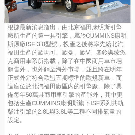
根據最新消息指出，由北京福田康明斯引擎
廠所生產的第一具引擎，屬於CUMMINS康明
斯原廠ISF 3.8型號，投產之後將率先給北汽
福田生產的歐馬可、歐曼、歐V、奧鈴與蒙派
克商用車系所搭載，除了在中國商用車市場
銷售外，也外銷至海外市場，並且將在明年
正式外銷符合歐盟五期標準的歐規新車，而
這座位於北汽福田廠區內的引擎廠，除了具
備每年50萬具商用車引擎的產能外，其中更
包括生產CUMMINS康明斯旗下ISF系列共軌
柴油引擎的2.8L與3.8L等二種不同排氣量的
設定。