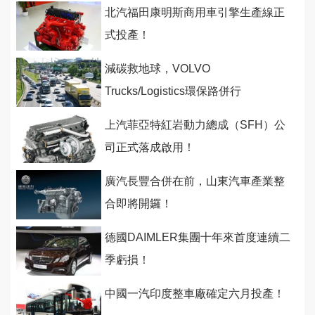
北汽福田康明斯商用車引擎生產線正
式投產！
減碳救地球，VOLVO
Trucks/Logistics環保路併行
上汽菲亞特紅岩動力總成（SFH）公
司正式落成啟用！
廣汽長豐合併在前，山東汽車產業整
合即將開鑼！
德國DAIMLER集團十年來首度連續二
季虧損！
中國一汽印度整車廠確定六月投產！