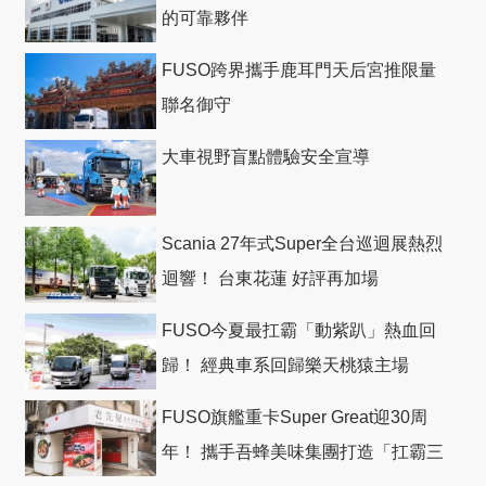
的可靠夥伴
FUSO跨界攜手鹿耳門天后宮推限量
聯名御守
大車視野盲點體驗安全宣導
Scania 27年式Super全台巡迴展熱烈
迴響！ 台東花蓮 好評再加場
FUSO今夏最扛霸「動紫趴」熱血回
歸！ 經典車系回歸樂天桃猿主場
FUSO旗艦重卡Super Great迎30周
年！ 攜手吾蜂美味集團打造「扛霸三