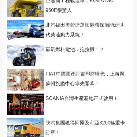
巨無霸工程載運車，KOMATSU
960E很驚人
北汽福田奧鈴捷運換裝環保節能新世
代柴油動力系統！
氫氣燃料電池…拖拉機！？
FIAT中國國產計畫即將曝光，上海與
蘇州旗艦中心率先開幕！
SCANIA台灣生產基地正式啟用！
陝汽集團獲得阿爾及利亞3200輛重卡
訂單！