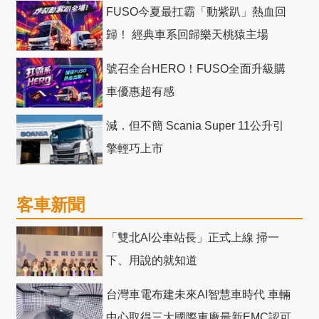
十」 主題店
FUSO今夏最扛霸「動紫趴」熱血回
歸！ 經典車系回歸樂天桃猿主場
號召全台HERO！FUSO全面升級購
車優惠超有感
減．但不簡 Scania Super 11公升引
擎輕巧上市
客車新聞
「雙北AI公車站長」正式上線 掃一
下、用說的就知道
台灣車電布建未來AI智慧車時代 車輛
中心取得三大國際車廠最新EMC認可