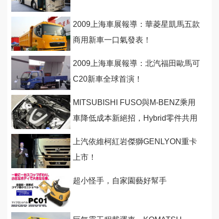
2009上海車展報導：華菱星凱馬五款
商用新車一口氣發表！
2009上海車展報導：北汽福田歐馬可
C20新車全球首演！
MITSUBISHI FUSO與M-BENZ乘用
車降低成本新絕招，Hybrid零件共用
化
上汽依維柯紅岩傑獅GENLYON重卡
上市！
超小怪手，自家園藝好幫手