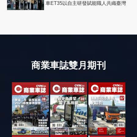
車ET35以自主研發賦能職人共織臺灣
社會善循環
商業車誌雙月期刊