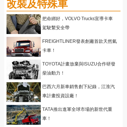
改裝及特殊車
把命綁好，VOLVO Trucks宣導卡車
駕駛繫安全帶
FREIGHTLINER發表創廠首款天然氣
卡車！
TOYOTA計畫放棄與ISUZU合作研發
柴油動力！
巴西六月新車銷售創下紀錄，江淮汽
車計畫投資設廠！
TATA推出進軍全球市場的新世代重
車！