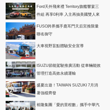
Ford天外飛來禮 Territory旗艦響宴三
件組 再享0利率 入主再抽美國雙人來
回機票
FUSO跨界攜手鹿耳門天后宮推限量
聯名御守
大車視野盲點體驗安全宣導
ISUZU節能駕駛推廣活動 從車輛能效
管理打造高效永續運輸
盛夏出遊！TAIWAN SUZUKI 7月消
暑強檔齊發
裕隆集團「愛的里程數」攜手中華汽