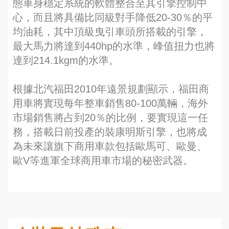
態車身穩定系統的軟體整合至其引擎控制中
心，而且將具備比同級對手降低20-30％的平
均油耗，其中頂級曳引車頭所搭載的引擎，
最大馬力將達到440hp的水準，峰值扭力也將
達到214.1kgm的水準。
根據北汽福田2010年遠景規劃顯示，福田商
用車將實現每年整車銷售80-100萬輛，海外
市場銷售將占到20％的比例，要實現這一任
務，搭載日前投產的裝康明斯引擎，也將成
為未來讓旗下商用車款包括歐馬可、歐曼、
歐V等進軍全球商用車市場的秘密武器。