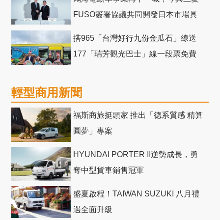
FUSO簽署協議共同開發日本市場具
競爭力電動巴士
搭965「台灣好行九份金瓜石」線送
177「瑞芳觀光巴士」線一段票免費
輕型商用新聞
福斯商旅挺頭家 推出「德系質感 精算
圓夢」專案
HYUNDAI PORTER II逆勢成長，勇
奪中型貨車銷售冠軍
盛夏啟程！TAIWAN SUZUKI 八月禮
遇全面升級