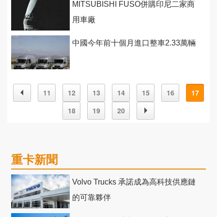
MITSUBISHI FUSO併購印尼二家商
用車廠
中國今年前十個月進口整車2.33萬輛
11
12
13
14
15
16
17
18
19
20
重卡新聞
Volvo Trucks 承諾成為高科技供應鏈
的可靠夥伴