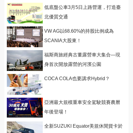
低底盤公車3月5日上路營運，打造臺
北優質交通
VW AG以68.60%的持股比例成為
SCANIA大股東！
福斯商旅經典古董露營車大集合—現
身首次開放露營的河濱公園
COCA COLA也要講求Hybrid？
亞洲最大規模重車安全駕駛競賽農曆
年後登場！
全新SUZUKI Equator美規休閒貨卡於