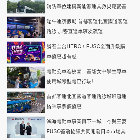
消防單位建構新能源運具救災應變基
礎
端午連續假期 首都客運北宜國道客運
路線 加密直達車班次疏運
號召全台HERO！FUSO全面升級購
車優惠超有感
電動公車進校園：基隆女中學生專車
使用城際型電巴行駛!
首都客運北宜國道客運路線增班疏運
搭乘享票價優惠
鴻海電動車事業再下一城，今與三菱
FUSO簽署協議共同開發日本市場具