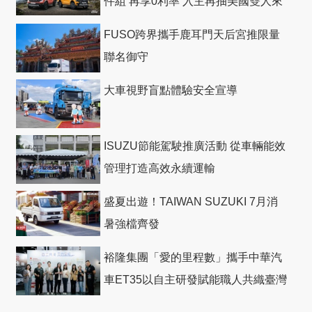
件組 再享0利率 入主再抽美國雙人來
回機票
FUSO跨界攜手鹿耳門天后宮推限量
聯名御守
大車視野盲點體驗安全宣導
ISUZU節能駕駛推廣活動 從車輛能效
管理打造高效永續運輸
盛夏出遊！TAIWAN SUZUKI 7月消
暑強檔齊發
裕隆集團「愛的里程數」攜手中華汽
車ET35以自主研發賦能職人共織臺灣
社會善循環