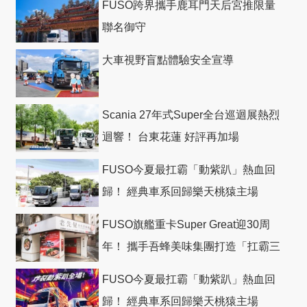
FUSO跨界攜手鹿耳門天后宮推限量
聯名御守
大車視野盲點體驗安全宣導
Scania 27年式Super全台巡迴展熱烈
迴響！ 台東花蓮 好評再加場
FUSO今夏最扛霸「動紫趴」熱血回
歸！ 經典車系回歸樂天桃猿主場
FUSO旗艦重卡Super Great迎30周
年！ 攜手吾蜂美味集團打造「扛霸三
十」 主題店
FUSO今夏最扛霸「動紫趴」熱血回
歸！ 經典車系回歸樂天桃猿主場