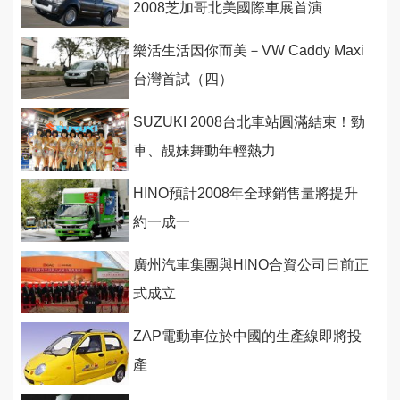
2008芝加哥北美國際車展首演
樂活生活因你而美－VW Caddy Maxi
台灣首試（四）
SUZUKI 2008台北車站圓滿結束！勁
車、靚妹舞動年輕熱力
HINO預計2008年全球銷售量將提升
約一成一
廣州汽車集團與HINO合資公司日前正
式成立
ZAP電動車位於中國的生產線即將投
產