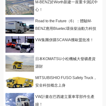
M-BENZ於Worth新建一座重卡測試中
心！
Road to the Future（6）：體驗M-
BENZ應用Bluetec環保柴油動力科技
的不凡成就！
VW集團併購SCANIA獲歐盟批准！
日本KOMATSU小松機械大發礦產資
源財
MITSUBISHIO FUSO Safety Truck，
安全科技概念上身
VW計畫在巴西建立重車零部件生產
線！