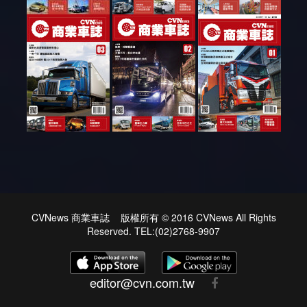
CVNews 商業車誌 版權所有 © 2016 CVNews All Rights
Reserved. TEL:(02)2768-9907
editor@cvn.com.tw