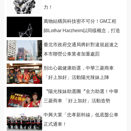
力！
萬物結構與科技密不可分！GM工程
師Lothar Harzheim以同樣概念，打造
類生物骨骼金屬椅
臺北市政府交通局將針對違規超速之
本市聯營公車業者加重處罰
別出心裁健康助選，中華三菱商車
「好上加好」活動陽光辣妹上陣
〝陽光辣妹助選團〞全力助選！中華
三菱商車 「好上加好」活動造勢
中興大業「忠孝新幹線」低底盤公車
正式通車！