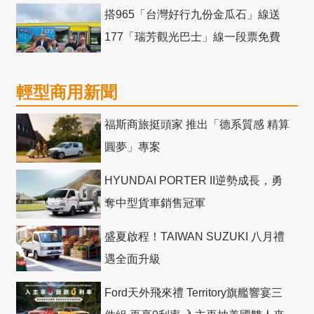
競爭力電動巴士
搭965「台灣好行九份金瓜石」線送
177「瑞芳觀光巴士」線一段票免費
輕型商用新聞
福斯商旅挺頭家 推出「德系質感 精算
圓夢」專案
HYUNDAI PORTER II逆勢成長，勇
奪中型貨車銷售冠軍
盛夏啟程！TAIWAN SUZUKI 八月禮
遇全面升級
Ford天外飛來禮 Territory旗艦響宴三