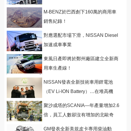
M-BENZ於巴西創下160萬的商用車
銷售紀錄！
對應選配市場下滑，NISSAN Diesel
加速成車事業
東風日產即將於鄭州廠區建立全新商
用車生產線！
NISSAN發表全新技術車用鋰電池
（EV Li-ION Battery）…在堆高機
Forklift上！
聚沙成塔的SCANIA—年產量增加2.6
倍，員工人數卻沒有增加的北歐奇
蹟！
GM發表全新美規皮卡專用柴油動