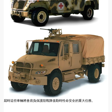
屆時這些車輛將會肩負保護陸戰隊值勤時性命安全的重大任務。