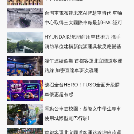
台灣車電布建未來AI智慧車時代 車輛
中心取得三大國際車廠最新EMC認可
HYUNDAI以氫能商用車技術力 攜手
消防單位建構新能源運具救災應變基
礎
端午連續假期 首都客運北宜國道客運
路線 加密直達車班次疏運
號召全台HERO！FUSO全面升級購
車優惠超有感
電動公車進校園：基隆女中學生專車
使用城際型電巴行駛!
首都客運北宜國道客運路線增班疏運