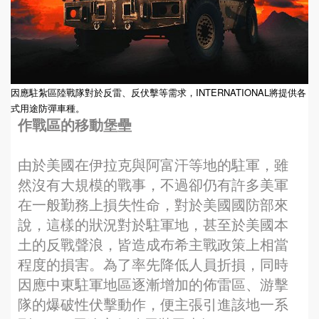
因應駐紮區陸戰隊對於反雷、反伏擊等需求，INTERNATIONAL將提供各
式用途防彈車種。
作戰區的移動堡壘
由於美國在伊拉克與阿富汗等地的駐軍，雖
然沒有大規模的戰事，不過卻仍有許多美軍
在一般勤務上損失性命，對於美國國防部來
說，這樣的狀況對於駐軍地，甚至於美國本
土的反戰聲浪，皆造成布希主戰政策上相當
程度的損害。為了率先降低人員折損，同時
因應中東駐軍地區逐漸增加的佈雷區、游擊
隊的爆破性伏擊動作，便主張引進該地一系