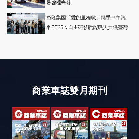
暑強檔齊發
裕隆集團「愛的里程數」攜手中華汽
車ET35以自主研發賦能職人共織臺灣
社會善循環
商業車誌雙月期刊