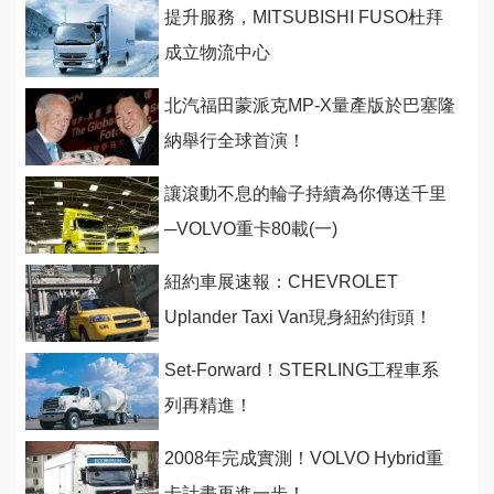
提升服務，MITSUBISHI FUSO杜拜
成立物流中心
北汽福田蒙派克MP-X量產版於巴塞隆
納舉行全球首演！
讓滾動不息的輪子持續為你傳送千里
─VOLVO重卡80載(一)
紐約車展速報：CHEVROLET
Uplander Taxi Van現身紐約街頭！
Set-Forward！STERLING工程車系
列再精進！
2008年完成實測！VOLVO Hybrid重
卡計畫再進一步！