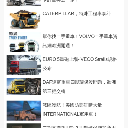
CATERPILLAR，特殊工程車泰斗
幫你找二手重車！VOLVO二手重車資
訊網歐洲開通！
EURO 5重砲上場-IVECO Stralis規格
公布！
DAF達富重車四期環保沒問題，歐洲
第三把交椅
戰區護航！美國防部訂購大量
INTERNATIONAL軍用車！
二期直接跳四期？四期環保增加商用