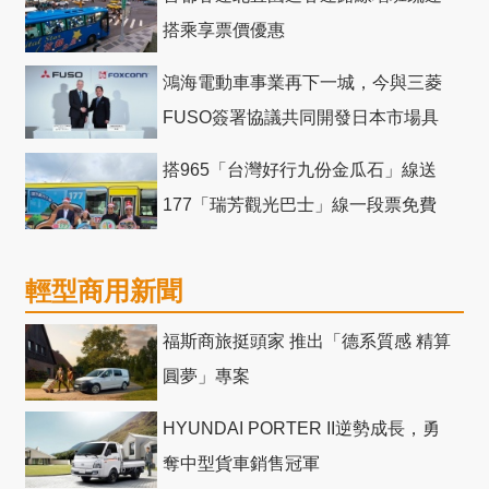
搭乘享票價優惠
鴻海電動車事業再下一城，今與三菱
FUSO簽署協議共同開發日本市場具
競爭力電動巴士
搭965「台灣好行九份金瓜石」線送
177「瑞芳觀光巴士」線一段票免費
輕型商用新聞
福斯商旅挺頭家 推出「德系質感 精算
圓夢」專案
HYUNDAI PORTER II逆勢成長，勇
奪中型貨車銷售冠軍