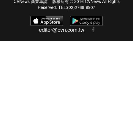
CVNews 商業車誌 版權所有 © 2016 CVNews All Rights
Reserved. TEL:(02)2768-9907
editor@cvn.com.tw