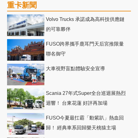
重卡新聞
Volvo Trucks 承諾成為高科技供應鏈
的可靠夥伴
FUSO跨界攜手鹿耳門天后宮推限量
聯名御守
大車視野盲點體驗安全宣導
Scania 27年式Super全台巡迴展熱烈
迴響！ 台東花蓮 好評再加場
FUSO今夏最扛霸「動紫趴」熱血回
歸！ 經典車系回歸樂天桃猿主場