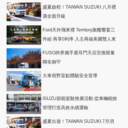
盛夏啟程！TAIWAN SUZUKI 八月禮
遇全面升級
Ford天外飛來禮 Territory旗艦響宴三
件組 再享0利率 入主再抽美國雙人來
回機票
FUSO跨界攜手鹿耳門天后宮推限量
聯名御守
大車視野盲點體驗安全宣導
ISUZU節能駕駛推廣活動 從車輛能效
管理打造高效永續運輸
盛夏出遊！TAIWAN SUZUKI 7月消