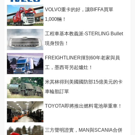
VOLVO重卡的好，讓BIFFA買單
1,000輛！
工程車基本教義派-STERLING Bullet
現身預告！
FREIGHTLINER揮別60年老家與員
工，墨西哥另起爐灶！
米其林得到美國國防部15億美元的卡
車輪胎訂單
TOYOTA即將推出燃料電池舉重車！
三方聲明證實，MAN與SCANIA合併