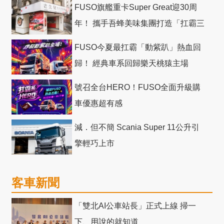
FUSO旗艦重卡Super Great迎30周
年！ 攜手吾蜂美味集團打造「扛霸三
十」 主題店
FUSO今夏最扛霸「動紫趴」熱血回
歸！ 經典車系回歸樂天桃猿主場
號召全台HERO！FUSO全面升級購
車優惠超有感
減．但不簡 Scania Super 11公升引
擎輕巧上市
客車新聞
「雙北AI公車站長」正式上線 掃一
下、用說的就知道