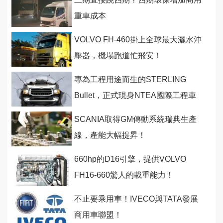
重車成本
VOLVO FH-460掛上全球最大灑水沖
壓器，機場跑道忙飛安！
專為工程用途而生的STERLING
Bullet，正式現身NTEA國際工程車
展！
SCANIA取得GM傳動系統瑞典生產
線，產能大幅提昇！
660hp的D16引擎，提供VOLVO
FH16-660驚人的載重能力！
不止要乘用車！IVECO與TATA發展
商用車聯盟！