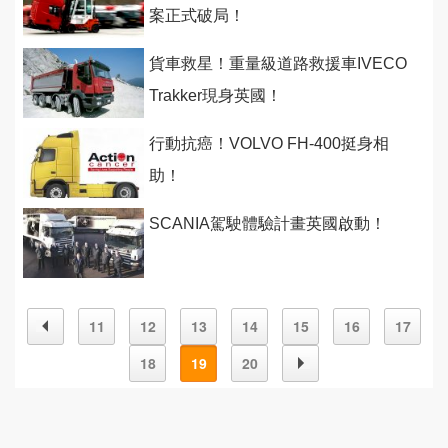
案正式破局！
貨車救星！重量級道路救援車IVECO
Trakker現身英國！
行動抗癌！VOLVO FH-400挺身相
助！
SCANIA駕駛體驗計畫英國啟動！
11
12
13
14
15
16
17
18
19
20